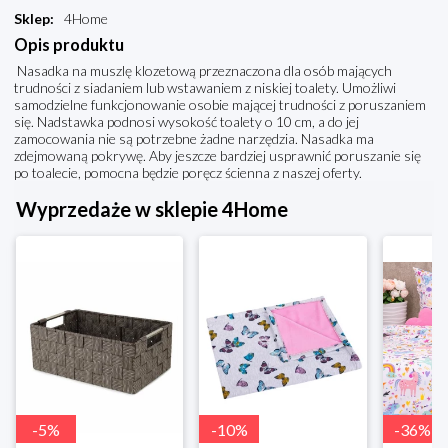
Sklep
:
4Home
Opis produktu
Nasadka na muszlę klozetową przeznaczona dla osób mających
trudności z siadaniem lub wstawaniem z niskiej toalety. Umożliwi
samodzielne funkcjonowanie osobie mającej trudności z poruszaniem
się. Nadstawka podnosi wysokość toalety o 10 cm, a do jej
zamocowania nie są potrzebne żadne narzędzia. Nasadka ma
zdejmowaną pokrywę. Aby jeszcze bardziej usprawnić poruszanie się
po toalecie, pomocna będzie poręcz ścienna z naszej oferty.
Wyprzedaże w sklepie 4Home
-
5
%
-
10
%
-
36
%