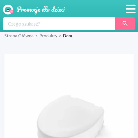
Promocje
Strona Główna
>
Produkty
>
Dom
Produkty
Sklepy
Blog
Wyprawka