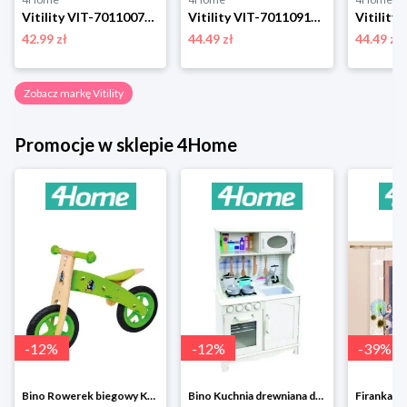
Vitility VIT-70110070 wyciskacz do tubek
Vitility VIT-70110910 gąbka wymienna na uchwyt
42.99 zł
44.49 zł
44.49 zł
Zobacz markę Vitility
Promocje w sklepie 4Home
-
12
%
-
12
%
-
39
%
Bino Rowerek biegowy Krecik
Bino Kuchnia drewniana dla dzieci Provence