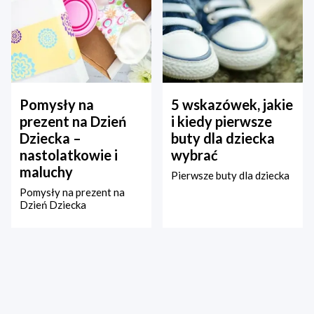
Pomysły na
5 wskazówek, jakie
prezent na Dzień
i kiedy pierwsze
Dziecka –
buty dla dziecka
nastolatkowie i
wybrać
maluchy
Pierwsze buty dla dziecka
Pomysły na prezent na
Dzień Dziecka