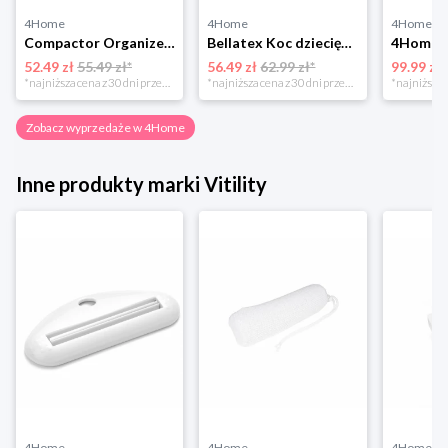
4Home
4Home
4Home
Compactor Organizer do przechowywania Toronto, 30 x 20 x 12 cm, ciemnobrązowy
Bellatex Koc dziecięcy Bára Butterfly różowy, 75 x 100 cm
52.49 zł
55.49 zł*
56.49 zł
62.99 zł*
99.99 zł
*najniższa cena z 30 dni przed obniżką
*najniższa cena z 30 dni przed obniżką
Zobacz wyprzedaże w 4Home
Inne produkty marki Vitility
4Home
4Home
4Home