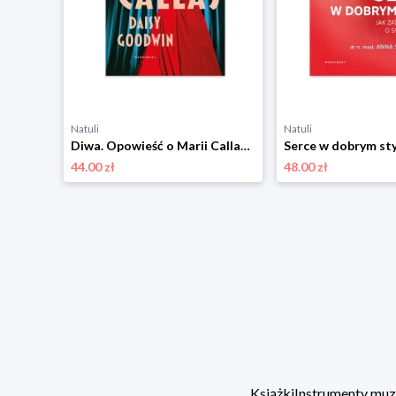
Natuli
Natuli
Serce i pazur. Opowieści o uczuciach zwierząt Marginesy
Diwa. Opowieść o Marii Callas Marginesy
44.00 zł
48.00 zł
Książki
Instrumenty mu