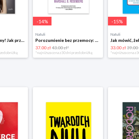
-
14
%
-
15
%
Natuli
Natuli
Już się nie rozumiemy! Jak przeżyć czas trzaskających drzwi Esprit
Porozumienie bez przemocy: o języku życia Czarna owca
37.00 zł
43.00 zł*
33.00 zł
39.00 
rzed obniżką
*najniższa cena z 30 dni przed obniżką
*najniższa cena z 3