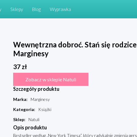
y
Sklepy
Blog
Wyprawka
Wewnętrzna dobroć. Stań się rodzice
Marginesy
37
zł
Zobacz w sklepie Natuli
Szczegóły produktu
Marka
:
Marginesy
Kategoria
:
Książki
Sklep
:
Natuli
Opis produktu
Bestseller według „New York Timesa”, który radykalnie zmienia pers