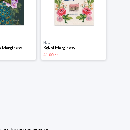
Natuli
o Marginesy
Kąkol Marginesy
41.00 zł
ia szkolne i papiernicze