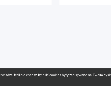
rwisów. Jeśli nie chcesz, by pliki cookies były zapisywane na Twoim dysk
a
Przepisy dla dzieci
Po