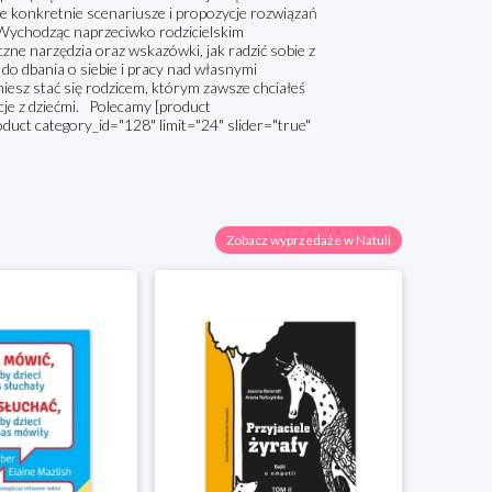
tuje konkretnie scenariusze i propozycje rozwiązań
ychodząc naprzeciwko rodzicielskim
zne narzędzia oraz wskazówki, jak radzić sobie z
do dbania o siebie i pracy nad własnymi
niesz stać się rodzicem, którym zawsze chciałeś
lacje z dziećmi. Polecamy [product
oduct category_id="128" limit="24" slider="true"
Zobacz wyprzedaże w Natuli