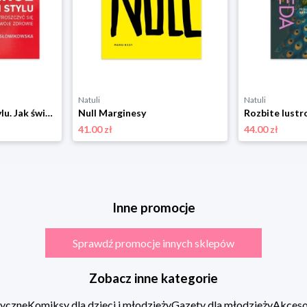
Natuli
Natuli
Serce w dobrym stylu. Jak świadomie zarządzać własnym zdrowiem Marginesy
Null Marginesy
Rozbite lustr
41.00 zł
44.00 zł
Inne promocje
Sprawdź promocje innych sklepów
Zobacz inne kategorie
zyczne
Komiksy dla dzieci i młodzieży
Gazety dla młodzieży
Akcesor