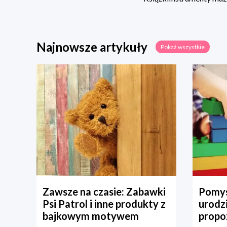
Najnowsze artykuły
Pokaż wszystkie
Zawsze na czasie: Zabawki
Pomys
Psi Patrol i inne produkty z
urodz
bajkowym motywem
propo