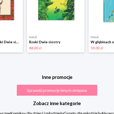
Natuli
Natuli
Zaczarowane baletki Dwie siostry
Rzeki Dwie siostry
48.00 zł
59.00 zł
Inne promocje
Sprawdź promocje innych sklepów
Zobacz inne kategorie
zyczne
Komiksy dla dzieci i młodzieży
Gazety dla młodzieży
Akcesor