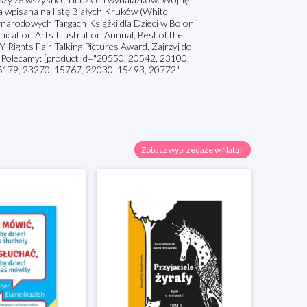
ała wpisana na listę Białych Kruków (White
narodowych Targach Książki dla Dzieci w Bolonii
cation Arts Illustration Annual, Best of the
Rights Fair Talking Pictures Award. Zajrzyj do
y Polecamy: [product id="20550, 20542, 23100,
16179, 23270, 15767, 22030, 15493, 20772"
Zobacz wyprzedaże w Natuli