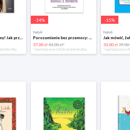
-
14
%
-
15
%
Natuli
Natuli
Już się nie rozumiemy! Jak przeżyć czas trzaskających drzwi Esprit
Porozumienie bez przemocy: o języku życia Czarna owca
37.00 zł
43.00 zł*
33.00 zł
39.00 
rzed obniżką
*najniższa cena z 30 dni przed obniżką
*najniższa cena z 3