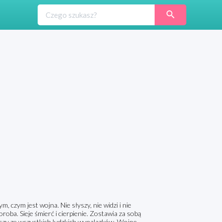
 czym jest wojna. Nie słyszy, nie widzi i nie
oroba. Sieje śmierć i cierpienie. Zostawia za sobą
iejszy ze wszystkich ludzkich wynalazków. Wojnę