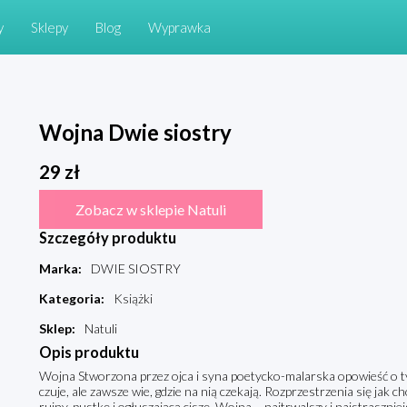
y
Sklepy
Blog
Wyprawka
Wojna Dwie siostry
29
zł
Zobacz w sklepie Natuli
Szczegóły produktu
Marka
:
DWIE SIOSTRY
Kategoria
:
Książki
Sklep
:
Natuli
Opis produktu
Wojna Stworzona przez ojca i syna poetycko-malarska opowieść o tym,
czuje, ale zawsze wie, gdzie na nią czekają. Rozprzestrzenia się jak ch
ruiny, pustkę i ogłuszającą ciszę. Wojna – najtrwalszy i najstraszn