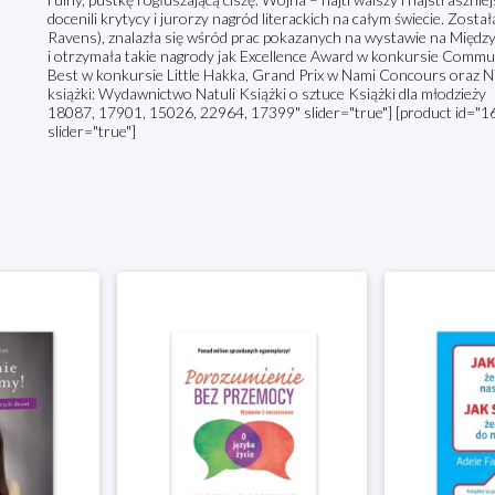
docenili krytycy i jurorzy nagród literackich na całym świecie. Zost
Ravens), znalazła się wśród prac pokazanych na wystawie na Między
i otrzymała takie nagrody jak Excellence Award w konkursie Communi
Best w konkursie Little Hakka, Grand Prix w Nami Concours oraz NY 
książki: Wydawnictwo Natuli Książki o sztuce Książki dla młodzież
18087, 17901, 15026, 22964, 17399" slider="true"] [product id="
slider="true"]