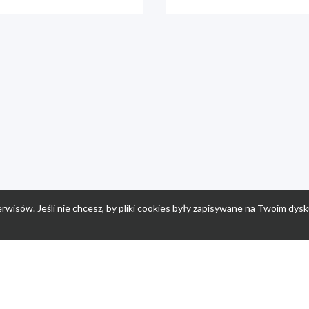
rwisów. Jeśli nie chcesz, by pliki cookies były zapisywane na Twoim dysk
a
Przepisy dla dzieci
Po