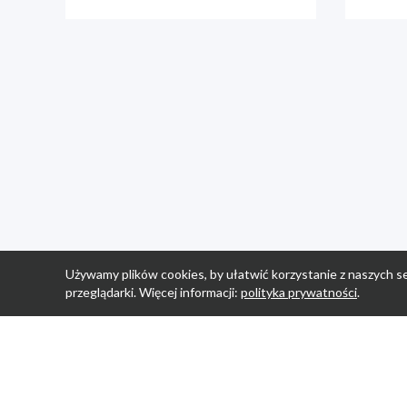
Używamy plików cookies, by ułatwić korzystanie z naszych se
przeglądarki. Więcej informacji:
polityka prywatności
.
Strona Główn