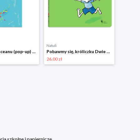
Natuli
Natuli
W głębinach oceanu (pop-up) Dwie siostry
Pobawmy się, króliczku Dwie siostry
26.00 zł
33.00 zł
ia szkolne i papiernicze