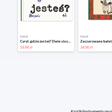
Natuli
Natuli
stry
Cyryl, gdzie jesteś? Dwie siostry
33.00 zł
26.00 zł
Książki
Instrumenty mu