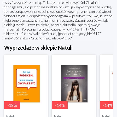
by żyć w zgodzie ze sobą. Ta książka nie tylko wyjaśni Ci tajniki
enneagramu, ale przede wszystkim pokaże, jak wykorzystać tę wiedzę,
aby osiągnąć swoje cele, odnaleźć spokój wewnętrzny i czerpać więcej
radości z życia. "Współczesny enneagram w praktyce" to Twój klucz do
głębszego samopoznania, harmonii i rozwoju. Zacznij podróż w głąb
siebie już dziś – zrozum siebie, rozwiń skrzydła i spełniaj swoje
marzenia! Polecane [product category_id="146" limit="36"
slider="true" onlyAvailable="true"] [product category_id="517"
limit="36" slider="true" onlyAvailable="true"]
Wyprzedaże w sklepie Natuli
-
18
%
-
14
%
-
14
%
Natuli
Natuli
Natuli