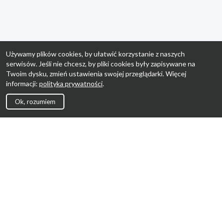
Używamy plików cookies, by ułatwić korzystanie z naszych
serwisów. Jeśli nie chcesz, by pliki cookies były zapisywane na
Twoim dysku, zmień ustawienia swojej przeglądarki. Więcej
informacji:
polityka prywatności
.
Ok, rozumiem