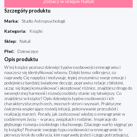
Zobacz w sklepie Natuli
Szczegóły produktu
Marka
:
Studio Astropsychologii
Kategoria
:
Książki
Sklep
:
Natuli
Płeć
:
Dziewczęce
Opis produktu
W tej książce poznasz dziewięć typów osobowości enneagramu i
nauczysz się identyfikować własny. Dzięki temu: odkryjesz, co
naprawdę Cię napędza i motywuje, lepiej zrozumiesz swoje emocje i
podejmiesz bardziej świadome decyzje, poprawisz relacje z bliskimi,
ucząc się lepiej komunikować i akceptować różnice, znajdziesz drogę do
wewnętrznej harmonii i rozwój osobisty stanie się łatwiejszy. Co
znajdziesz w książce? Opis dziewięciu typów osobowości i ich
charakterystycznych cech, mocnych stron i wyzwań. Praktyczne
ćwiczenia wspierające rozwój intuicji, pokonywanie przeszkód i
realizację marzeń. Porady, jak zastosować wiedzę o enneagramie w
codziennym życiu – w pracy, związkach i rodzinie. Inspiracje do
głębszego rozwoju osobistego i duchowego. Dlaczego warto sięgnąć po
tę książkę? Poznanie swojego typu osobowości w enneagramie to
pierwszy krok do odkrycia, kim naprawdę jesteś i czego potrzebujesz,