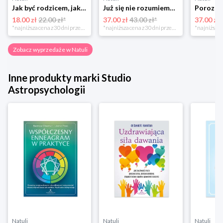
Jak być rodzicem, jakim zawsze chciałeś być Media rodzina
Już się nie rozumiemy! Jak przeżyć czas trzaskających drzwi Esprit
18.00 zł
22.00 zł*
37.00 zł
43.00 zł*
37.00 zł
*najniższa cena z 30 dni przed obniżką
*najniższa cena z 30 dni przed obniżką
Zobacz wyprzedaże w Natuli
Inne produkty marki Studio
Astropsychologii
Natuli
Natuli
Natuli