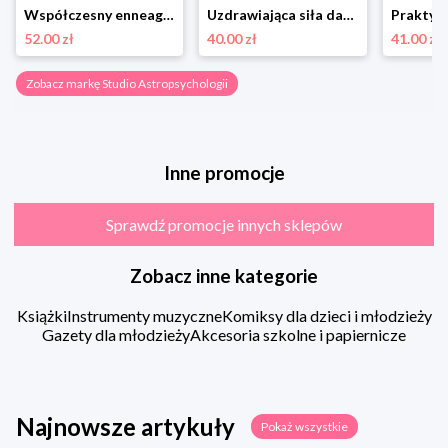
Współczesny enneagram w praktyce. Poznaj typ swojej osobowości, aby odblokować swój potencjał i skuteczniej realizować cele osobiste Studio astropsychologii
Uzdrawiająca siła dawania. Jak życzliwość może pokonać stres, obniżyć ciśnienie, złagodzić stany zapalne, spowolnić starzenie Studio astropsychologii
52.00 zł
40.00 zł
41.00 zł
Zobacz markę Studio Astropsychologii
Inne promocje
Sprawdź promocje innych sklepów
Zobacz inne kategorie
Książki
Instrumenty muzyczne
Komiksy dla dzieci i młodzieży
Gazety dla młodzieży
Akcesoria szkolne i papiernicze
Najnowsze artykuły
Pokaż wszystkie