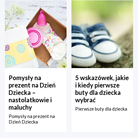
Pomysły na
5 wskazówek, jakie
prezent na Dzień
i kiedy pierwsze
Dziecka –
buty dla dziecka
nastolatkowie i
wybrać
maluchy
Pierwsze buty dla dziecka
Pomysły na prezent na
Dzień Dziecka