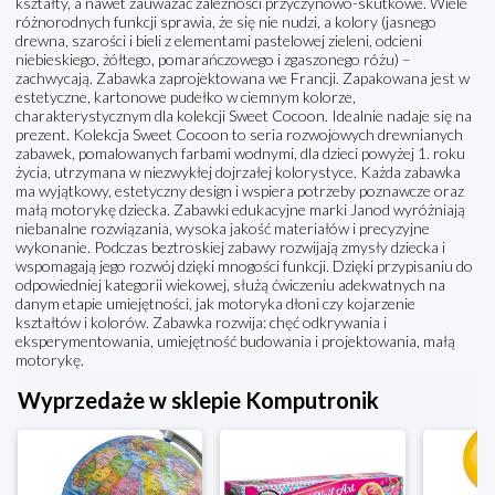
kształty, a nawet zauważać zależności przyczynowo-skutkowe. Wiele
różnorodnych funkcji sprawia, że się nie nudzi, a kolory (jasnego
drewna, szarości i bieli z elementami pastelowej zieleni, odcieni
niebieskiego, żółtego, pomarańczowego i zgaszonego różu) –
zachwycają. Zabawka zaprojektowana we Francji. Zapakowana jest w
estetyczne, kartonowe pudełko w ciemnym kolorze,
charakterystycznym dla kolekcji Sweet Cocoon. Idealnie nadaje się na
prezent. Kolekcja Sweet Cocoon to seria rozwojowych drewnianych
zabawek, pomalowanych farbami wodnymi, dla dzieci powyżej 1. roku
życia, utrzymana w niezwykłej dojrzałej kolorystyce. Każda zabawka
ma wyjątkowy, estetyczny design i wspiera potrzeby poznawcze oraz
małą motorykę dziecka. Zabawki edukacyjne marki Janod wyróżniają
niebanalne rozwiązania, wysoka jakość materiałów i precyzyjne
wykonanie. Podczas beztroskiej zabawy rozwijają zmysły dziecka i
wspomagają jego rozwój dzięki mnogości funkcji. Dzięki przypisaniu do
odpowiedniej kategorii wiekowej, służą ćwiczeniu adekwatnych na
danym etapie umiejętności, jak motoryka dłoni czy kojarzenie
kształtów i kolorów. Zabawka rozwija: chęć odkrywania i
eksperymentowania, umiejętność budowania i projektowania, małą
motorykę.
Wyprzedaże w sklepie Komputronik