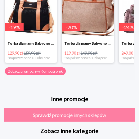
-
19
%
-
20
%
-
24
%
Torba dla mamy Babyono 1505/01 Comfort Icoinic 5/5
Torba dla mamy Babyono 1507/01 Comfort Chic w super cenie
129.90 zł
159.90 zł*
119.90 zł
149.90 zł*
249.00 zł
*najniższa cena z 30 dni przed obniżką
*najniższa cena z 30 dni przed obniżką
Zobacz promocje w Komputronik
Inne promocje
Sprawdź promocje innych sklepów
Zobacz inne kategorie