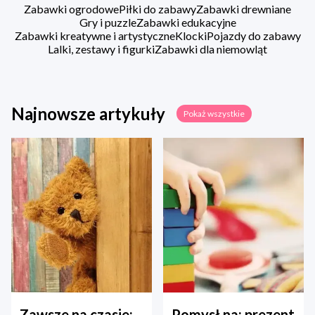
Zabawki ogrodowe
Piłki do zabawy
Zabawki drewniane
Gry i puzzle
Zabawki edukacyjne
Zabawki kreatywne i artystyczne
Klocki
Pojazdy do zabawy
Lalki, zestawy i figurki
Zabawki dla niemowląt
Najnowsze artykuły
Pokaż wszystkie
Zawsze na czasie:
Pomysł na: prezent