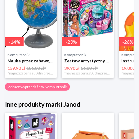
-
14
%
-
29
%
-
26
%
Komputronik
Komputronik
Komputro
Nauka przez zabawę,zabawka edukacyjna,zabawka interaktywna Lexibook Globus Świecący Dzienny i Nocny PL LEXIBOOK
Zestaw artystyczny Clementoni Crazy chic Odjazdowe paznokcie 78771
159.90 zł
186.00 zł*
39.90 zł
56.00 zł*
19.00 zł
*najniższa cena z 30 dni przed obniżką
*najniższa cena z 30 dni przed obniżką
Zobacz wyprzedaże w Komputronik
Inne produkty marki Janod