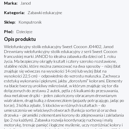
Marka
:
Janod
Kategoria
:
Zabawki edukacyjne
Sklep
:
Komputronik
Płeć
:
Dziecięce
Opis produktu
Wielofunkcyjny stolik edukacyjny Sweet Cocoon J04402, Janod
Drewniany wielofunkcyjny stolik edukacyjny z serii Sweet Cocoon
francuskiej marki JANOD to idealna zabawka dla dzieci od 1. roku
życia. Ma bezpieczny okrągły kształt i cztery szeroko rozstawione,
stabilne nóżki, które można zamocować na dwa sposoby – niżej (blat
znajduje się wówczas na wysokości 14 cm) lub wyżej (blat na
wysokości 22,5 cm) – odpowiednio do wzrostu maluszka. Zachwyca
estetyką wykonania i pięknymi, jakby „dorosłymi” kolorami. Elementy
na blacie tworzą urokliwy mikroświat, w którym znajduje się tor dla
dołączonych do zestawu 2 autek, pętla z 6 kulkami do przesuwania,
dwa metalowe drążki – jeden zakończony obracanym drewnianym
wiatrakiem, drugi kulką z dzwoneczkiem (pojazdy potrącają go, jadąc po
torze), 3 kółka zębate, 5 klocków w różnych kształtach – do
umieszczenia we właściwych otworach (funkcja sortera) oraz dwa
drzewka – piramidki z elementami korony do zdejmowania i zakładania
(po 2 na każdym). Zabawka rozwija koordynację ruchową i małą
motorykę, trenuje pamięć i logiczne myślenie, uczy rozróżniać kolory i