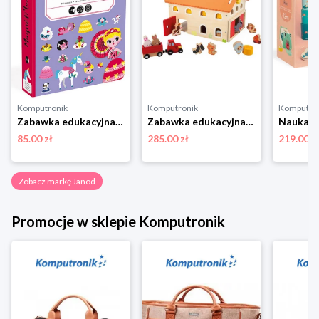
Komputronik
Komputronik
Komputro
Zabawka edukacyjna,zabawki magnetyczne Janod Magnetibook Księżniczki
Zabawka edukacyjna,zestaw do odgrywania ról Janod Farma Drewniana J03318
85.00 zł
285.00 zł
219.00 z
Zobacz markę Janod
Promocje w sklepie Komputronik