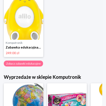
Komputronik
Zabawka edukacyjna,zabawka interaktywna Alilo Happy Bunny P1 żółty - polska wersja językowa
249.00 zł
Zobacz zabawki edukacyjne
Wyprzedaże w sklepie Komputronik