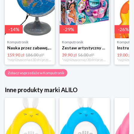
-
14
%
-
29
%
-
26
%
Komputronik
Komputronik
Komputro
Nauka przez zabawę,zabawka edukacyjna,zabawka interaktywna Lexibook Globus Świecący Dzienny i Nocny PL LEXIBOOK
Zestaw artystyczny Clementoni Crazy chic Odjazdowe paznokcie 78771
159.90 zł
186.00 zł*
39.90 zł
56.00 zł*
19.00 zł
*najniższa cena z 30 dni przed obniżką
*najniższa cena z 30 dni przed obniżką
Zobacz wyprzedaże w Komputronik
Inne produkty marki ALILO