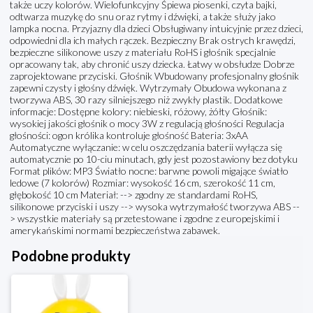
także uczy kolorów. Wielofunkcyjny Śpiewa piosenki, czyta bajki,
odtwarza muzykę do snu oraz rytmy i dźwięki, a także służy jako
lampka nocna. Przyjazny dla dzieci Obsługiwany intuicyjnie przez dzieci,
odpowiedni dla ich małych rączek. Bezpieczny Brak ostrych krawędzi,
bezpieczne silikonowe uszy z materiału RoHS i głośnik specjalnie
opracowany tak, aby chronić uszy dziecka. Łatwy w obsłudze Dobrze
zaprojektowane przyciski. Głośnik Wbudowany profesjonalny głośnik
zapewni czysty i głośny dźwięk. Wytrzymały Obudowa wykonana z
tworzywa ABS, 30 razy silniejszego niż zwykły plastik. Dodatkowe
informacje: Dostępne kolory: niebieski, różowy, żółty Głośnik:
wysokiej jakości głośnik o mocy 3W z regulacją głośności Regulacja
głośności: ogon królika kontroluje głośność Bateria: 3xAA
Automatyczne wyłączanie: w celu oszczędzania baterii wyłącza się
automatycznie po 10-ciu minutach, gdy jest pozostawiony bez dotyku
Format plików: MP3 Światło nocne: barwne powoli migające światło
ledowe (7 kolorów) Rozmiar: wysokość 16 cm, szerokość 11 cm,
głębokość 10 cm Materiał: --> zgodny ze standardami RoHS,
silikonowe przyciski i uszy --> wysoka wytrzymałość tworzywa ABS --
> wszystkie materiały są przetestowane i zgodne z europejskimi i
amerykańskimi normami bezpieczeństwa zabawek.
Podobne produkty