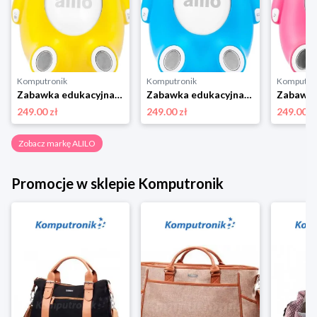
Komputronik
Komputronik
Komputro
Zabawka edukacyjna,zabawka interaktywna Alilo Happy Bunny P1 żółty - polska wersja językowa
Zabawka edukacyjna,zabawka interaktywna Alilo Happy Bunny P1 niebieski - polska wersja językowa
249.00 zł
249.00 zł
249.00 z
Zobacz markę ALILO
Promocje w sklepie Komputronik