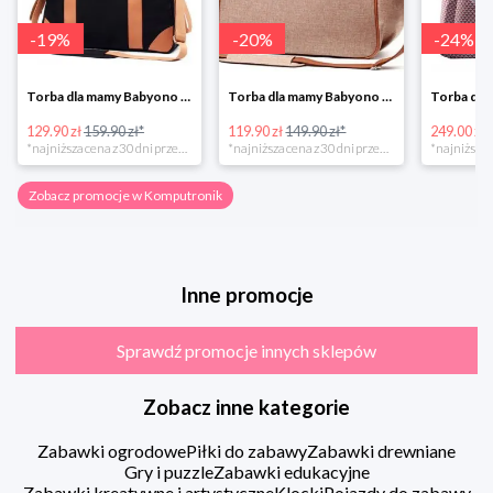
-
19
%
-
20
%
-
24
%
Torba dla mamy Babyono 1505/01 Comfort Icoinic 5/5
Torba dla mamy Babyono 1507/01 Comfort Chic w super cenie
129.90 zł
159.90 zł*
119.90 zł
149.90 zł*
249.00 zł
*najniższa cena z 30 dni przed obniżką
*najniższa cena z 30 dni przed obniżką
Zobacz promocje w Komputronik
Inne promocje
Sprawdź promocje innych sklepów
Zobacz inne kategorie
Zabawki ogrodowe
Piłki do zabawy
Zabawki drewniane
Gry i puzzle
Zabawki edukacyjne
Zabawki kreatywne i artystyczne
Klocki
Pojazdy do zabawy