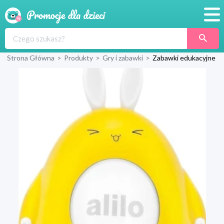
Promocje
Strona Główna
>
Produkty
>
Gry i zabawki
>
Zabawki edukacyjne
Produkty
Sklepy
Blog
Wyprawka