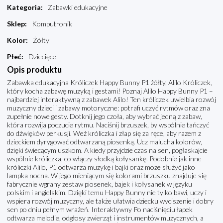
Kategoria
:
Zabawki edukacyjne
Sklep
:
Komputronik
Kolor
:
Żółty
Płeć
:
Dziecięce
Opis produktu
Zabawka edukacyjna Króliczek Happy Bunny P1 żółty, Alilo Króliczek,
który kocha zabawę muzyką i gestami! Poznaj Alilo Happy Bunny P1 –
najbardziej interaktywną z zabawek Alilo! Ten króliczek uwielbia rozwój
muzyczny dzieci i zabawy motoryczne: potrafi uczyć rytmów oraz zna
zupełnie nowe gesty. Dotknij jego czoła, aby wybrać jedną z zabaw,
która rozwija poczucie rytmu. Naciśnij brzuszek, by wspólnie tańczyć
do dźwięków perkusji. Weź króliczka i złap się za ręce, aby razem z
dzieckiem dyrygować odtwarzaną piosenką. Ucz malucha kolorów,
dzięki świecącym uszkom. A kiedy przyjdzie czas na sen, pogłaskajcie
wspólnie króliczka, co włączy słodką kołysankę. Podobnie jak inne
króliczki Alilo, P1 odtwarza muzykę i bajki oraz może służyć jako
lampka nocna. W jego mieniącym się kolorami brzuszku znajduje się
fabrycznie wgrany zestaw piosenek, bajek i kołysanek w języku
polskim i angielskim. Dzięki temu Happy Bunny nie tylko bawi, uczy i
wspiera rozwój muzyczny, ale także ułatwia dziecku wyciszenie i dobry
sen po dniu pełnym wrażeń. Interaktywny Po naciśnięciu łapek
odtwarza melodie, odgłosy zwierząt i instrumentów muzycznych, a