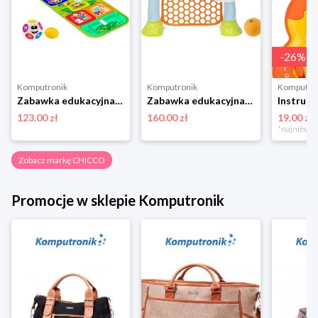
-
26
%
Komputronik
Komputronik
Komputro
Zabawka edukacyjna Chicco Mata Do Gry w Klasy
Zabawka edukacyjna,zabawka interaktywna Chicco Fit&Fun Liga Multisportowa
123.00 zł
160.00 zł
19.00 zł
Zobacz markę CHICCO
Promocje w sklepie Komputronik