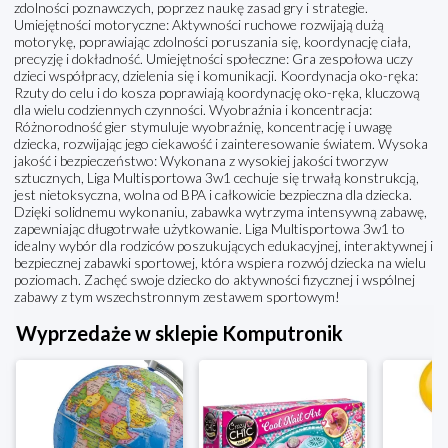
zdolności poznawczych, poprzez naukę zasad gry i strategie.
Umiejętności motoryczne: Aktywności ruchowe rozwijają dużą
motorykę, poprawiając zdolności poruszania się, koordynację ciała,
precyzję i dokładność. Umiejętności społeczne: Gra zespołowa uczy
dzieci współpracy, dzielenia się i komunikacji. Koordynacja oko-ręka:
Rzuty do celu i do kosza poprawiają koordynację oko-ręka, kluczową
dla wielu codziennych czynności. Wyobraźnia i koncentracja:
Różnorodność gier stymuluje wyobraźnię, koncentrację i uwagę
dziecka, rozwijając jego ciekawość i zainteresowanie światem. Wysoka
jakość i bezpieczeństwo: Wykonana z wysokiej jakości tworzyw
sztucznych, Liga Multisportowa 3w1 cechuje się trwałą konstrukcją,
jest nietoksyczna, wolna od BPA i całkowicie bezpieczna dla dziecka.
Dzięki solidnemu wykonaniu, zabawka wytrzyma intensywną zabawę,
zapewniając długotrwałe użytkowanie. Liga Multisportowa 3w1 to
idealny wybór dla rodziców poszukujących edukacyjnej, interaktywnej i
bezpiecznej zabawki sportowej, która wspiera rozwój dziecka na wielu
poziomach. Zachęć swoje dziecko do aktywności fizycznej i wspólnej
zabawy z tym wszechstronnym zestawem sportowym!
Wyprzedaże w sklepie Komputronik