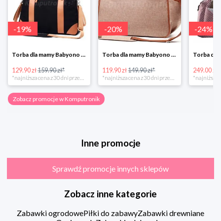
-
19
%
-
20
%
-
24
%
Torba dla mamy Babyono 1505/01 Comfort Icoinic 5/5
Torba dla mamy Babyono 1507/01 Comfort Chic w super cenie
129.90 zł
159.90 zł*
119.90 zł
149.90 zł*
249.00 zł
*najniższa cena z 30 dni przed obniżką
*najniższa cena z 30 dni przed obniżką
Zobacz promocje w Komputronik
Inne promocje
Sprawdź promocje innych sklepów
Zobacz inne kategorie
Zabawki ogrodowe
Piłki do zabawy
Zabawki drewniane