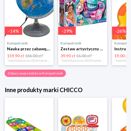
-
14
%
-
29
%
-
26
%
Komputronik
Komputronik
Komputro
Nauka przez zabawę,zabawka edukacyjna,zabawka interaktywna Lexibook Globus Świecący Dzienny i Nocny PL LEXIBOOK
Zestaw artystyczny Clementoni Crazy chic Odjazdowe paznokcie 78771
159.90 zł
186.00 zł*
39.90 zł
56.00 zł*
19.00 zł
*najniższa cena z 30 dni przed obniżką
*najniższa cena z 30 dni przed obniżką
Zobacz wyprzedaże w Komputronik
Inne produkty marki CHICCO