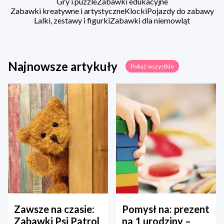
Gry i puzzle
Zabawki edukacyjne
Zabawki kreatywne i artystyczne
Klocki
Pojazdy do zabawy
Lalki, zestawy i figurki
Zabawki dla niemowląt
Najnowsze artykuły
Pokaż wszystkie
Zawsze na czasie:
Pomysł na: prezent
Zabawki Psi Patrol
na 1 urodziny –