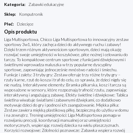
Kategoria
:
Zabawki edukacyjne
Sklep
:
Komputronik
Płeć
:
Dziecięce
Opis produktu
Liga Multisportowa, Chicco Liga Multisportowa to innowacyjny zestaw
sportowy 3w1, który zachęca dzieci do aktywnego ruchu i zabawy!
Dzięki trzem różnym aktywnościom sportowym, dzieci mają okazję
rozwijać swoje umiejętności w koszykówce, piłce nożnej i celowaniu do
tarczy. To kompaktowe centrum sportowe z funkcjami dźwiękowymi i
świetlnymi wprowadza maluszka w trzy popularne dyscypliny
sportowe, zapewniając jednocześnie mnóstwo radości i śmiechu.
Funkcje i zalety: 3 tryby gry: Zestaw oferuje trzy różne tryby gry –
rzuty karne, rzut do kosza i traf do celu, co sprawia, że dzieci nigdy się
nie nudzą. Interaktywne elementy: Bramka piłkarska, kosz i tarcza są
wyposażone w sensory, które rozpoznają trafność rzutu, zapewniając
interaktywną i angażującą zabawę. Efekty świetlne i dźwiękowe: Tablica
świetlna wiwatuje światłami i zabawnymi dźwiękami, co dodatkowo
motywuje dzieci do gry i podnosi ich zaangażowanie. Miękka piłka:
Zestaw zawiera miękką plastikową piłkę, bezpieczną do użytku w domu
i na zewnątrz. Trening umiejętności: Liga Multisportowa pomaga w
rozwijaniu precyzji, koordynacji manualnej oraz umiejętności
motorycznych, wspierając rozwój dziecka na wielu płaszczyznach.
Korzyści rozwojowe: Zdolności poznawcze: Zabawka wspiera rozwój