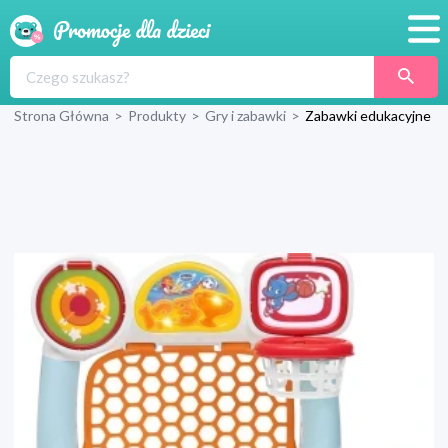
Promocje
Strona Główna
>
Produkty
>
Gry i zabawki
>
Zabawki edukacyjne
Produkty
Sklepy
Blog
Wyprawka