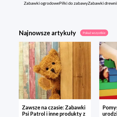
Zabawki ogrodowe
Piłki do zabawy
Zabawki drewni
Najnowsze artykuły
Pokaż wszystkie
Zawsze na czasie: Zabawki
Pomys
Psi Patrol i inne produkty z
urodz