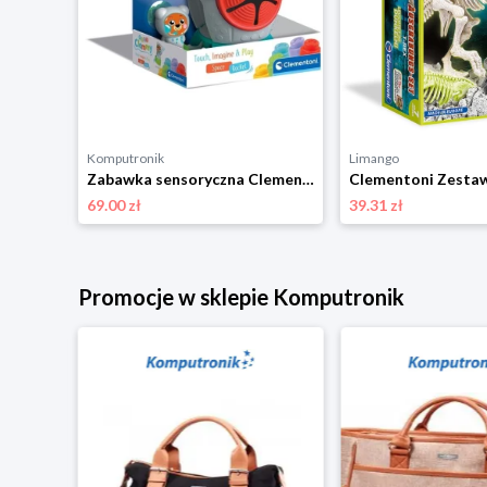
Komputronik
Limango
Kreatywna,zestaw artystyczny Clementoni Crazy Chic Maszynka do ozdabiania 18739
Zabawka sensoryczna Clementoni Clemmy Rakieta Sensoryczna 17806
69.00 zł
39.31 zł
Promocje w sklepie Komputronik