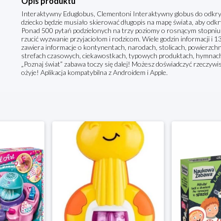
Opis produktu
Interaktywny Eduglobus, Clementoni Interaktywny globus do odkryw
dziecko będzie musiało skierować długopis na mapę świata, aby odk
Ponad 500 pytań podzielonych na trzy poziomy o rosnącym stopniu t
rzucić wyzwanie przyjaciołom i rodzicom. Wiele godzin informacji i 1
zawiera informacje o kontynentach, narodach, stolicach, powierzchni
strefach czasowych, ciekawostkach, typowych produktach, hymnach na
„Poznaj świat” zabawa toczy się dalej! Możesz doświadczyć rzeczywis
ożyje! Aplikacja kompatybilna z Androidem i Apple.