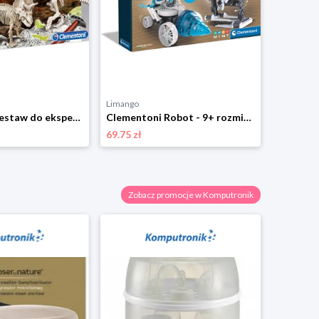
Limango
Komputro
Clementoni Zestaw do eksperymentowania - 7+ rozmiar: onesize
Clementoni Robot - 9+ rozmiar: onesize
69.75 zł
159.00 zł
Zobacz promocje w Komputronik