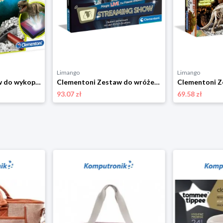
Limango
Limango
Clementoni Zestaw do wykopalisk Galileo "T-Rex" - 7+ rozmiar: onesize
Clementoni Zestaw do wróżenia "Ehrlich Brothers - Streaming Show"- 8+ rozmiar: onesize
93.07 zł
69.58 zł