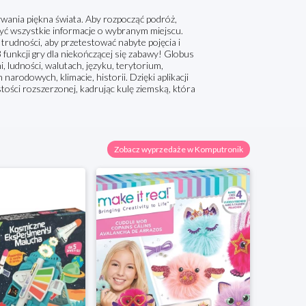
ania piękna świata. Aby rozpocząć podróż,
ryć wszystkie informacje o wybranym miejscu.
rudności, aby przetestować nabyte pojęcia i
3 funkcji gry dla niekończącej się zabawy! Globus
, ludności, walutach, języku, terytorium,
rodowych, klimacie, historii. Dzięki aplikacji
tości rozszerzonej, kadrując kulę ziemską, która
Zobacz wyprzedaże w Komputronik