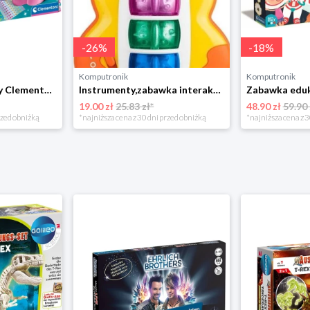
-
26
%
-
18
%
Komputronik
Komputronik
Zestaw artystyczny Clementoni Crazy chic Odjazdowe paznokcie 78771
Instrumenty,zabawka interaktywna Chicco Baby Sense & Focus Żyrafa Gitara
19.00 zł
25.83 zł*
48.90 zł
59.90 
rzed obniżką
*najniższa cena z 30 dni przed obniżką
*najniższa cena z 3