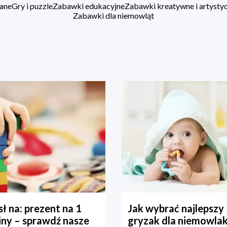
ane
Gry i puzzle
Zabawki edukacyjne
Zabawki kreatywne i artysty
Zabawki dla niemowląt
ł na: prezent na 1
Jak wybrać najlepszy
iny – sprawdź nasze
gryzak dla niemowla