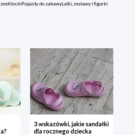
czne
Klocki
Pojazdy do zabawy
Lalki, zestawy i figurki
3 wskazówki, jakie sandałki
ka?
dla rocznego dziecka