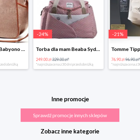
-
24
%
-
21
%
Torba dla mamy Babyono 1507/01 Comfort Chic w super cenie
Torba dla mam Beaba Sydney Play Print marsala
249.00 zł
329.00 zł*
76.90 zł
96.90 zł
rzed obniżką
*najniższa cena z 30 dni przed obniżką
*najniższa cena z 3
Inne promocje
Sprawdź promocje innych sklepów
Zobacz inne kategorie