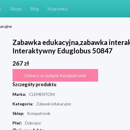
y
Sklepy
Blog
Wyprawka
acyjne
Zabawka edukacyjna,zabawka intera
Interaktywny Eduglobus 50847
267
zł
Zobacz w sklepie Komputronik
Szczegóły produktu
Marka
:
CLEMENTONI
Kategoria
:
Zabawki edukacyjne
Sklep
:
Komputronik
Płeć
:
Dziecięce