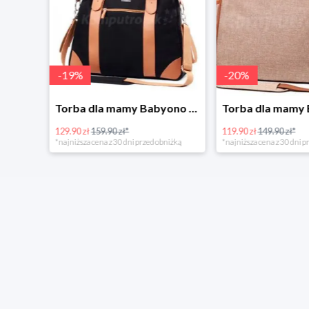
-
19
%
-
20
%
Tanie kupowanie w Komputronik
Torba dla mamy Babyono 1505/01 Comfort Icoinic 5/5
129.90 zł
159.90 zł*
119.90 zł
149.90 zł*
*najniższa cena z 30 dni przed obniżką
*najniższa cena z 30 dni p