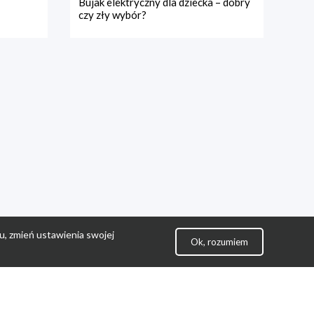
Bujak elektryczny dla dziecka – dobry
czy zły wybór?
u, zmień ustawienia swojej
Ok, rozumiem