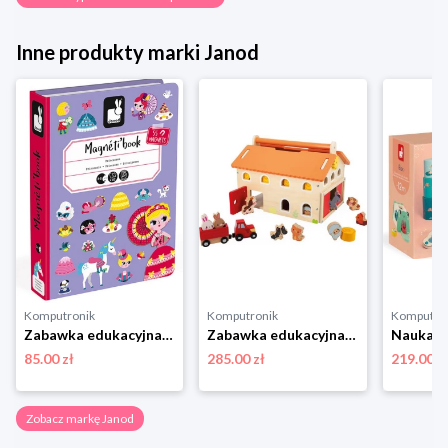
Inne produkty marki Janod
Komputronik
Komputronik
Komputro
Zabawka edukacyjna,zabawki magnetyczne Janod Magnetibook Księżniczki
Zabawka edukacyjna,zestaw do odgrywania ról Janod Farma Drewniana J03318
85.00 zł
285.00 zł
219.00 z
Zobacz markę Janod