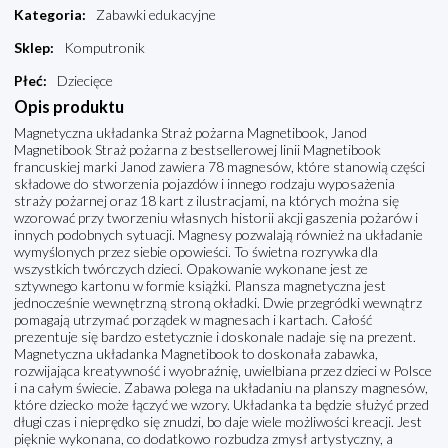
Kategoria
:
Zabawki edukacyjne
Sklep
:
Komputronik
Płeć
:
Dziecięce
Opis produktu
Magnetyczna układanka Straż pożarna Magnetibook, Janod
Magnetibook Straż pożarna z bestsellerowej linii Magnetibook
francuskiej marki Janod zawiera 78 magnesów, które stanowią części
składowe do stworzenia pojazdów i innego rodzaju wyposażenia
straży pożarnej oraz 18 kart z ilustracjami, na których można się
wzorować przy tworzeniu własnych historii akcji gaszenia pożarów i
innych podobnych sytuacji. Magnesy pozwalają również na układanie
wymyślonych przez siebie opowieści. To świetna rozrywka dla
wszystkich twórczych dzieci. Opakowanie wykonane jest ze
sztywnego kartonu w formie książki. Plansza magnetyczna jest
jednocześnie wewnętrzną stroną okładki. Dwie przegródki wewnątrz
pomagają utrzymać porządek w magnesach i kartach. Całość
prezentuje się bardzo estetycznie i doskonale nadaje się na prezent.
Magnetyczna układanka Magnetibook to doskonała zabawka,
rozwijająca kreatywność i wyobraźnię, uwielbiana przez dzieci w Polsce
i na całym świecie. Zabawa polega na układaniu na planszy magnesów,
które dziecko może łączyć we wzory. Układanka ta będzie służyć przed
długi czas i nieprędko się znudzi, bo daje wiele możliwości kreacji. Jest
pięknie wykonana, co dodatkowo rozbudza zmysł artystyczny, a