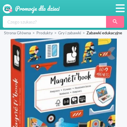
Promocje
Strona Główna
>
Produkty
>
Gry i zabawki
>
Zabawki edukacyjne
Produkty
Sklepy
Blog
Wyprawka