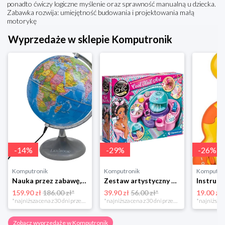
ponadto ćwiczy logiczne myślenie oraz sprawność manualną u dziecka.
Zabawka rozwija: umiejętność budowania i projektowania małą
motorykę
Wyprzedaże w sklepie Komputronik
-
14
%
-
29
%
-
26
%
Komputronik
Komputronik
Komputro
Nauka przez zabawę,zabawka edukacyjna,zabawka interaktywna Lexibook Globus Świecący Dzienny i Nocny PL LEXIBOOK
Zestaw artystyczny Clementoni Crazy chic Odjazdowe paznokcie 78771
159.90 zł
186.00 zł*
39.90 zł
56.00 zł*
19.00 zł
*najniższa cena z 30 dni przed obniżką
*najniższa cena z 30 dni przed obniżką
Zobacz wyprzedaże w Komputronik