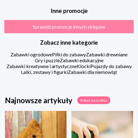
Inne promocje
Sprawdź promocje innych sklepów
Zobacz inne kategorie
Zabawki ogrodowe
Piłki do zabawy
Zabawki drewniane
Gry i puzzle
Zabawki edukacyjne
Zabawki kreatywne i artystyczne
Klocki
Pojazdy do zabawy
Lalki, zestawy i figurki
Zabawki dla niemowląt
Najnowsze artykuły
Pokaż wszystkie