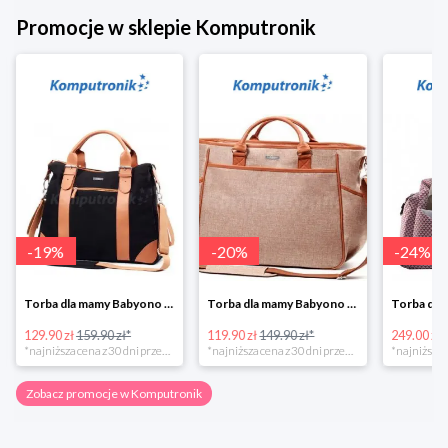
Promocje w sklepie Komputronik
-
19
%
-
20
%
-
24
%
Torba dla mamy Babyono 1505/01 Comfort Icoinic 5/5
Torba dla mamy Babyono 1507/01 Comfort Chic w super cenie
129.90 zł
159.90 zł*
119.90 zł
149.90 zł*
249.00 zł
*najniższa cena z 30 dni przed obniżką
*najniższa cena z 30 dni przed obniżką
Zobacz promocje w Komputronik