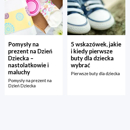
Pomysły na
5 wskazówek, jakie
prezent na Dzień
i kiedy pierwsze
Dziecka –
buty dla dziecka
nastolatkowie i
wybrać
maluchy
Pierwsze buty dla dziecka
Pomysły na prezent na
Dzień Dziecka