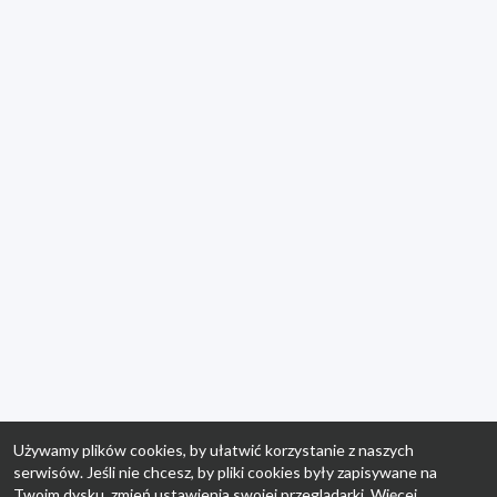
Używamy plików cookies, by ułatwić korzystanie z naszych
serwisów. Jeśli nie chcesz, by pliki cookies były zapisywane na
Twoim dysku, zmień ustawienia swojej przeglądarki. Więcej