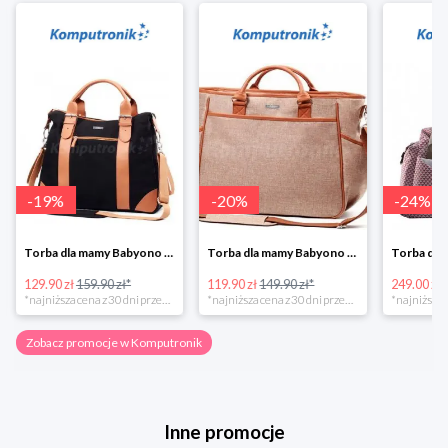
-
19
%
-
20
%
-
24
%
Torba dla mamy Babyono 1505/01 Comfort Icoinic 5/5
Torba dla mamy Babyono 1507/01 Comfort Chic w super cenie
129.90 zł
159.90 zł*
119.90 zł
149.90 zł*
249.00 zł
*najniższa cena z 30 dni przed obniżką
*najniższa cena z 30 dni przed obniżką
Zobacz promocje w Komputronik
Inne promocje