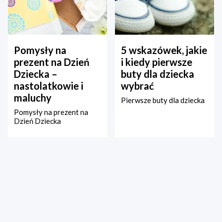
Pomysły na
5 wskazówek, jakie
prezent na Dzień
i kiedy pierwsze
Dziecka –
buty dla dziecka
nastolatkowie i
wybrać
maluchy
Pierwsze buty dla dziecka
Pomysły na prezent na
Dzień Dziecka