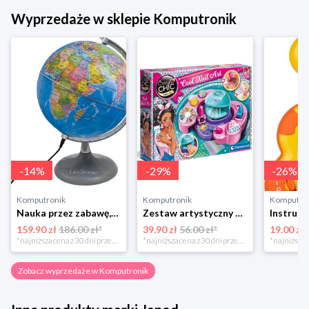
Wyprzedaże w sklepie Komputronik
-
14
%
-
29
%
-
26
%
Komputronik
Komputronik
Komputro
Nauka przez zabawę,zabawka edukacyjna,zabawka interaktywna Lexibook Globus Świecący Dzienny i Nocny PL LEXIBOOK
Zestaw artystyczny Clementoni Crazy chic Odjazdowe paznokcie 78771
159.90 zł
186.00 zł*
39.90 zł
56.00 zł*
19.00 zł
*najniższa cena z 30 dni przed obniżką
*najniższa cena z 30 dni przed obniżką
Zobacz wyprzedaże w Komputronik