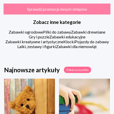
Sprawdź promocje innych sklepów
Zobacz inne kategorie
Zabawki ogrodowe
Piłki do zabawy
Zabawki drewniane
Gry i puzzle
Zabawki edukacyjne
Zabawki kreatywne i artystyczne
Klocki
Pojazdy do zabawy
Lalki, zestawy i figurki
Zabawki dla niemowląt
Najnowsze artykuły
Pokaż wszystkie