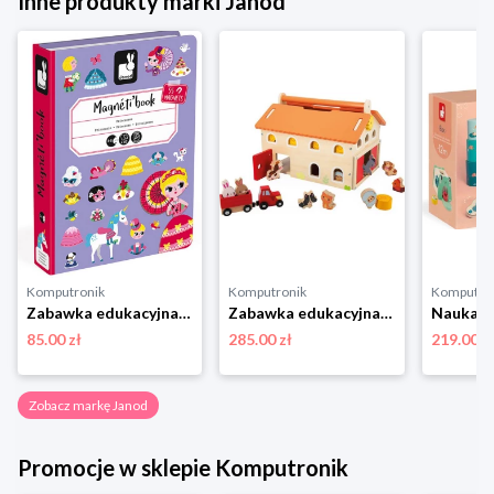
Inne produkty marki Janod
Komputronik
Komputronik
Komputro
Zabawka edukacyjna,zabawki magnetyczne Janod Magnetibook Księżniczki
Zabawka edukacyjna,zestaw do odgrywania ról Janod Farma Drewniana J03318
85.00 zł
285.00 zł
219.00 z
Zobacz markę Janod
Promocje w sklepie Komputronik