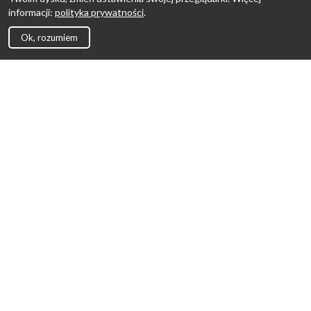
informacji:
polityka prywatności
.
Ok, rozumiem
Strona Główna
Promocje
Sklepy