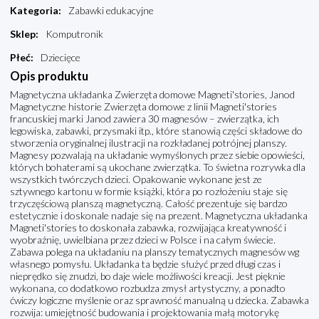
Kategoria
:
Zabawki edukacyjne
Sklep
:
Komputronik
Płeć
:
Dziecięce
Opis produktu
Magnetyczna układanka Zwierzęta domowe Magneti'stories, Janod
Magnetyczne historie Zwierzęta domowe z linii Magneti'stories
francuskiej marki Janod zawiera 30 magnesów – zwierzątka, ich
legowiska, zabawki, przysmaki itp., które stanowią części składowe do
stworzenia oryginalnej ilustracji na rozkładanej potrójnej planszy.
Magnesy pozwalają na układanie wymyślonych przez siebie opowieści,
których bohaterami są ukochane zwierzątka. To świetna rozrywka dla
wszystkich twórczych dzieci. Opakowanie wykonane jest ze
sztywnego kartonu w formie książki, która po rozłożeniu staje się
trzyczęściową planszą magnetyczną. Całość prezentuje się bardzo
estetycznie i doskonale nadaje się na prezent. Magnetyczna układanka
Magneti'stories to doskonała zabawka, rozwijająca kreatywność i
wyobraźnię, uwielbiana przez dzieci w Polsce i na całym świecie.
Zabawa polega na układaniu na planszy tematycznych magnesów wg
własnego pomysłu. Układanka ta będzie służyć przed długi czas i
nieprędko się znudzi, bo daje wiele możliwości kreacji. Jest pięknie
wykonana, co dodatkowo rozbudza zmysł artystyczny, a ponadto
ćwiczy logiczne myślenie oraz sprawność manualną u dziecka. Zabawka
rozwija: umiejętność budowania i projektowania małą motorykę