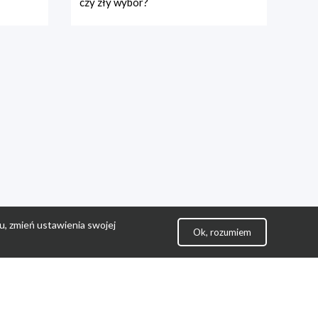
czy zły wybór?
u, zmień ustawienia swojej
Ok, rozumiem