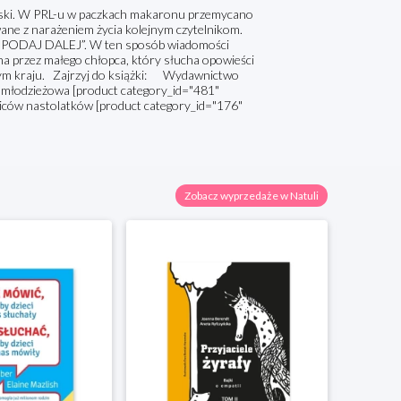
lski. W PRL-u w paczkach makaronu przemycano
ane z narażeniem życia kolejnym czytelnikom.
PODAJ DALEJ”. W ten sposób wiadomości
ana przez małego chłopca, który słucha opowieści
onym kraju. Zajrzyj do książki: Wydawnictwo
ra młodzieżowa [product category_id="481"
dziców nastolatków [product category_id="176"
Zobacz wyprzedaże w Natuli