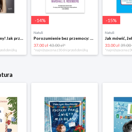
-
14
%
-
15
%
Natuli
Natuli
Już się nie rozumiemy! Jak przeżyć czas trzaskających drzwi Esprit
Porozumienie bez przemocy: o języku życia Czarna owca
37.00 zł
43.00 zł*
33.00 zł
39.00 
rzed obniżką
*najniższa cena z 30 dni przed obniżką
*najniższa cena z 3
atura