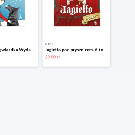
Natuli
Natuli
Elf i pierwsza gwiazdka Wydawnictwo literatura
Jagiełło pod prysznicem. A to historia Wydawnictwo literatura
29.00 zł
24.00 zł