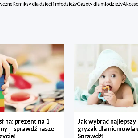
zyczne
Komiksy dla dzieci i młodzieży
Gazety dla młodzieży
Akcesor
ł na: prezent na 1
Jak wybrać najlepszy
iny – sprawdź nasze
gryzak dla niemowla
zycje!
Sprawdź!