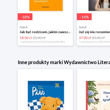
-
18
%
-
14
%
Natuli
Natuli
Najszczęśliwsze niemowlę w okolicy Mamania
Jak być rodzicem, jakim zawsze chciałeś być Media rodzina
18.00 zł
22.00 zł*
37.00 zł
43.00 zł*
niżką
*najniższa cena z 30 dni przed obniżką
*najniższa cena z 30 dni p
Inne produkty marki Wydawnictwo Liter