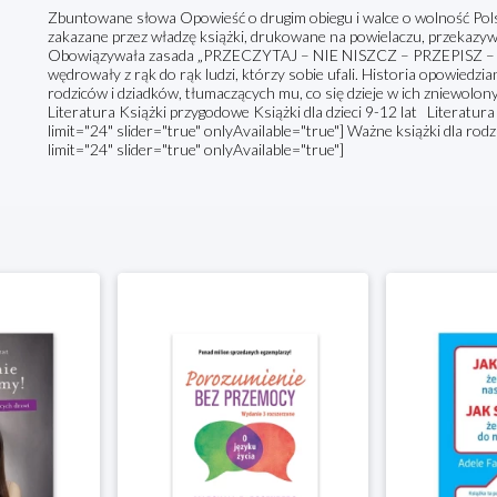
Zbuntowane słowa Opowieść o drugim obiegu i walce o wolność Po
zakazane przez władzę książki, drukowane na powielaczu, przekazyw
Obowiązywała zasada „PRZECZYTAJ – NIE NISZCZ – PRZEPISZ – 
wędrowały z rąk do rąk ludzi, którzy sobie ufali. Historia opowiedzi
rodziców i dziadków, tłumaczących mu, co się dzieje w ich zniewol
Literatura Książki przygodowe Książki dla dzieci 9-12 lat Literatu
limit="24" slider="true" onlyAvailable="true"] Ważne książki dla ro
limit="24" slider="true" onlyAvailable="true"]