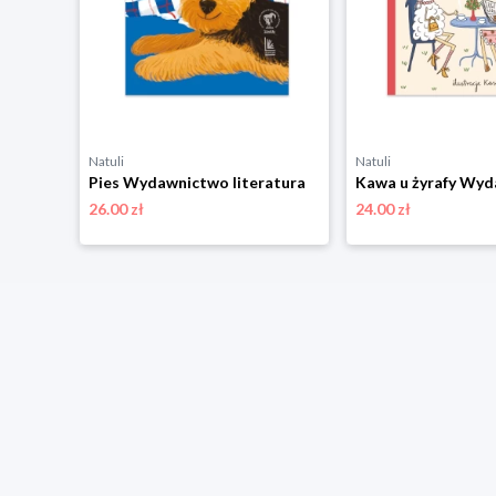
Natuli
Natuli
Niezłe ziółko Wydawnictwo literatura
Pies Wydawnictwo literatura
26.00 zł
24.00 zł
niżką