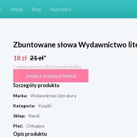
y
Sklepy
Blog
Wyprawka
Zbuntowane słowa Wydawnictwo lit
18
zł
21
zł
*
* najniższa cena z 30 dni przed obniżką
Zobacz w sklepie Natuli
Szczegóły produktu
Marka
:
Wydawnictwo Literatura
Kategoria
:
Książki
Sklep
:
Natuli
Płeć
:
Chłopięce
Opis produktu