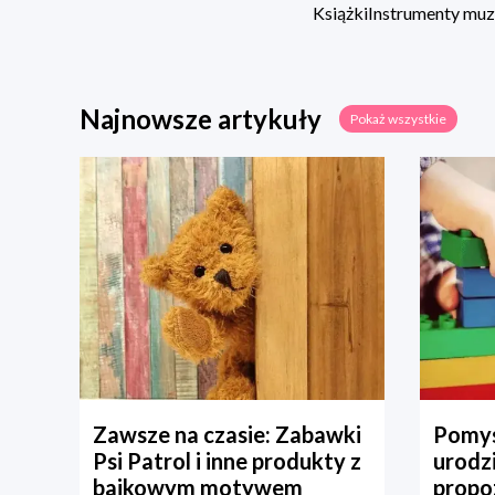
Książki
Instrumenty mu
Najnowsze artykuły
Pokaż wszystkie
Zawsze na czasie: Zabawki
Pomys
Psi Patrol i inne produkty z
urodz
bajkowym motywem
propo