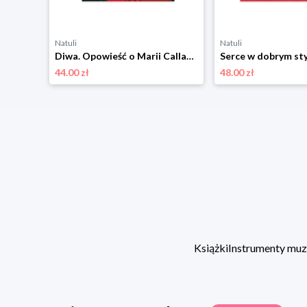
Natuli
Natuli
Serce i pazur. Opowieści o uczuciach zwierząt Marginesy
Diwa. Opowieść o Marii Callas Marginesy
44.00 zł
48.00 zł
Książki
Instrumenty mu