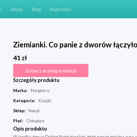
y
Sklepy
Blog
Wyprawka
Ziemianki. Co panie z dworów łączył
41
zł
Zobacz w sklepie Natuli
Szczegóły produktu
Marka
:
Marginesy
Kategoria
:
Książki
Sklep
:
Natuli
Płeć
:
Chłopięce
Opis produktu
W środku zimy w Dolinie Nałęczowskiej, gdzie panuje mroźna aura,