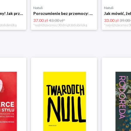
Natuli
Natuli
Już się nie rozumiemy! Jak przeżyć czas trzaskających drzwi Esprit
Porozumienie bez przemocy: o języku życia Czarna owca
37.00 zł
43.00 zł*
33.00 zł
39.00 
rzed obniżką
*najniższa cena z 30 dni przed obniżką
*najniższa cena z 3