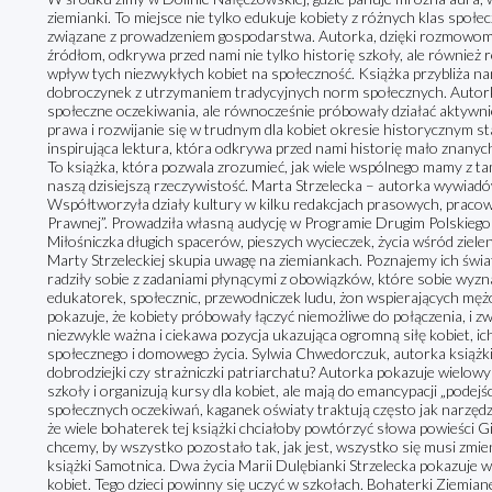
ziemianki. To miejsce nie tylko edukuje kobiety z różnych klas społe
związane z prowadzeniem gospodarstwa. Autorka, dzięki rozmowom 
źródłom, odkrywa przed nami nie tylko historię szkoły, ale również 
wpływ tych niezwykłych kobiet na społeczność. Książka przybliża na
dobroczynek z utrzymaniem tradycyjnych norm społecznych. Autorka
społeczne oczekiwania, ale równocześnie próbowały działać aktywnie
prawa i rozwijanie się w trudnym dla kobiet okresie historycznym st
inspirująca lektura, która odkrywa przed nami historię mało znanych
To książka, która pozwala zrozumieć, jak wiele wspólnego mamy z tam
naszą dzisiejszą rzeczywistość. Marta Strzelecka – autorka wywiadó
Współtworzyła działy kultury w kilku redakcjach prasowych, pracow
Prawnej”. Prowadziła własną audycję w Programie Drugim Polskiego 
Miłośniczka długich spacerów, pieszych wycieczek, życia wśród zieleni
Marty Strzeleckiej skupia uwagę na ziemiankach. Poznajemy ich świat 
radziły sobie z zadaniami płynącymi z obowiązków, które sobie wyzna
edukatorek, społecznic, przewodniczek ludu, żon wspierających mę
pokazuje, że kobiety próbowały łączyć niemożliwe do połączenia, i z
niezwykle ważna i ciekawa pozycja ukazująca ogromną siłę kobiet, ic
społecznego i domowego życia. Sylwia Chwedorczuk, autorka książ
dobrodziejki czy strażniczki patriarchatu? Autorka pokazuje wielow
szkoły i organizują kursy dla kobiet, ale mają do emancypacji „pode
społecznych oczekiwań, kaganek oświaty traktują często jak narzędz
że wiele bohaterek tej książki chciałoby powtórzyć słowa powieści 
chcemy, by wszystko pozostało tak, jak jest, wszystko się musi zmie
książki Samotnica. Dwa życia Marii Dulębianki Strzelecka pokazuje 
kobiet. Tego dzieci powinny się uczyć w szkołach. Bohaterki Ziemiane