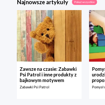
Najnowsze artykuły
Pokaż wszystkie
Zawsze na czasie: Zabawki
Pomys
Psi Patrol i inne produkty z
urodz
bajkowym motywem
propo
Zabawki Psi Patrol
Pomysł n