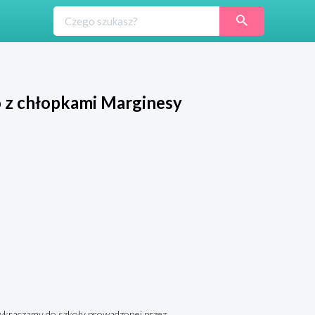
o z chłopkami Marginesy
 wkraczamy do szkoły prowadzonej przez