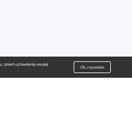
u, zmień ustawienia swojej
Ok, rozumiem
lityka Prywatności
ontakt
gulamin