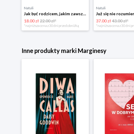
Natuli
Natuli
Najszczęśliwsze niemowlę w okolicy Mamania
Jak być rodzicem, jakim zawsze chciałeś być Media rodzina
18.00 zł
22.00 zł*
37.00 zł
43.00 zł*
niżką
*najniższa cena z 30 dni przed obniżką
*najniższa cena z 30 dni p
Inne produkty marki Marginesy