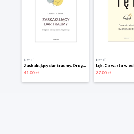
Natuli
Natuli
Masturbacja. Podręcznik przyjemności – używać w parze lub solo Czarna owca
Zaskakujący dar traumy. Droga do rozwoju potraumatycznego Czarna owca
41.00 zł
37.00 zł