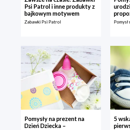
Psi Patrol i inne produkty z
urodz
bajkowym motywem
propo
Zabawki Psi Patrol
Pomysł n
Pomysły na prezent na
5 wska
Dzień Dziecka –
pierws