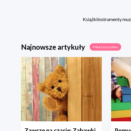
Książki
Instrumenty mu
Najnowsze artykuły
Pokaż wszystkie
Zawsze na czasie: Zabawki
Pomys