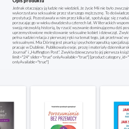
Opis produktu
Jednak otaczający ją ludzie nie wiedzieli, że życie Mii nie było zwyc
wykorzystana seksualnie przez starszego mężczyznę. To doświadczen
prostytucji. Pozostawała w nim przez kilka lat, spotykając się z nad
porzucając go w wieku dwudziestu czterech lat. W literackich wspomni
swoją niezwykłą historią, by rzucić wyzwanie dominującemu dziś post
uprzemysłowione molestowanie seksualne kobiet i dziewcząt. Zwykła
pełna nadziei relacja z pierwszej ręki na temat tego, jak przetrwać
seksualnymi. Mia Döring jest pisarką i psychoterapeutką specjalizuj
pracuje w Dublinie. Publikowała eseje, prozę i materiały dziennikar
Journal” i „Huffington Post”. Zwykła dziewczyna to jej pierwsza ksi
limit="24" slider="true" onlyAvailable="true"] [product category_id="
onlyAvailable="true"]