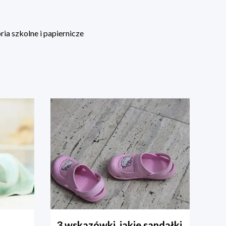
ia szkolne i papiernicze
3 wskazówki, jakie sandałki