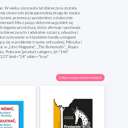
zajne. W wieku szesnastu lat dziewczyna została
ie otworzyło jej bezpośrednią drogę do świata
użyciami, przemocą i poniżeniem, ostatecznie
eniach Mia z pasją i determinacją dzieli się
rzeganiu prostytucji, które afirmuje i pochwala
 dziewczyna to radykalnie szczera, odważna i
 wykorzystywanie w irlandzkim handlu usługami
ącą się w problemie traumy seksualnej. Mieszka i
skie w „Litro Magazine”, „The Bohemyth”, „Ropes
ążka. Polecane [product category_id="146"
123" limit="24" slider="true"
Zobacz wyprzedaże w Natuli