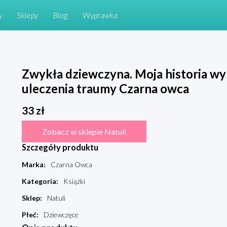
y
Sklepy
Blog
Wyprawka
Zwykła dziewczyna. Moja historia wy
uleczenia traumy Czarna owca
33
zł
Zobacz w sklepie Natuli
Szczegóły produktu
Marka
:
Czarna Owca
Kategoria
:
Książki
Sklep
:
Natuli
Płeć
:
Dziewczęce