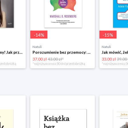
-
14
%
-
15
%
Natuli
Natuli
Już się nie rozumiemy! Jak przeżyć czas trzaskających drzwi Esprit
Porozumienie bez przemocy: o języku życia Czarna owca
37.00 zł
43.00 zł*
33.00 zł
39.00 
rzed obniżką
*najniższa cena z 30 dni przed obniżką
*najniższa cena z 3