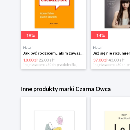
-
18
%
-
14
%
Natuli
Natuli
Najszczęśliwsze niemowlę w okolicy Mamania
Jak być rodzicem, jakim zawsze chciałeś być Media rodzina
18.00 zł
22.00 zł*
37.00 zł
43.00 zł*
niżką
*najniższa cena z 30 dni przed obniżką
*najniższa cena z 30 dni p
Inne produkty marki Czarna Owca