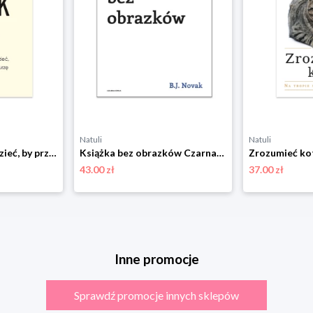
Natuli
Natuli
Lęk. Co warto wiedzieć, by przetrwać burzę Czarna owca
Książka bez obrazków Czarna owca
43.00 zł
37.00 zł
Inne promocje
Sprawdź promocje innych sklepów