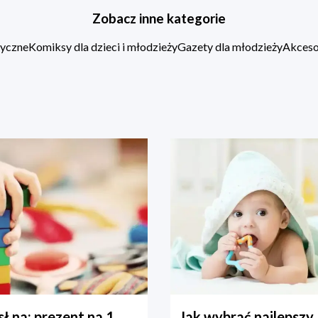
Zobacz inne kategorie
zyczne
Komiksy dla dzieci i młodzieży
Gazety dla młodzieży
Akcesor
ł na: prezent na 1
Jak wybrać najlepszy