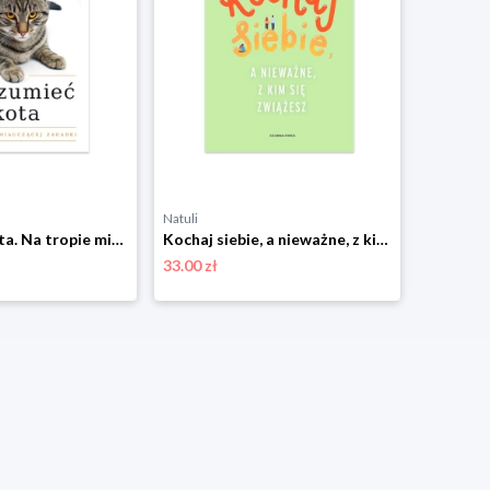
Natuli
Natuli
Zrozumieć kota. Na tropie miauczącej zagadki Czarna owca
Kochaj siebie, a nieważne, z kim się zwiążesz Czarna owca
33.00 zł
41.00 zł