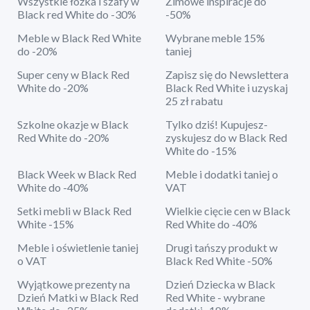
Wszystkie łóżka i szafy w
Zimowe inspiracje do
Black red White do -30%
-50%
Meble w Black Red White
Wybrane meble 15%
do -20%
taniej
Super ceny w Black Red
Zapisz się do Newslettera
White do -20%
Black Red White i uzyskaj
25 zł rabatu
Szkolne okazje w Black
Tylko dziś! Kupujesz-
Red White do -20%
zyskujesz do w Black Red
White do -15%
Black Week w Black Red
Meble i dodatki taniej o
White do -40%
VAT
Setki mebli w Black Red
Wielkie cięcie cen w Black
White -15%
Red White do -40%
Meble i oświetlenie taniej
Drugi tańszy produkt w
o VAT
Black Red White -50%
Wyjątkowe prezenty na
Dzień Dziecka w Black
Dzień Matki w Black Red
Red White - wybrane