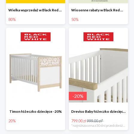
Wielka wyprzedaż w Black Red White - dodatki i oświetlenie do -80%
Wiosenne rabaty w Black Red White do -50%
80%
50%
-
20
%
Timon łóżeczko dziecięce -20%
Dreviso Baby łóżeczko dziecięce -20%
20%
799.00 zł
999.00 zł*
*najniższa cena z 30 dni przed obniżką