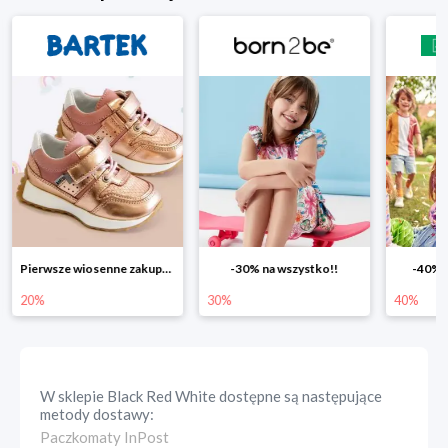
Pierwsze wiosenne zakupy -20%
-30% na wszystko!!
-40% n
20%
30%
40%
W sklepie
Black Red White
dostępne są następujące
metody dostawy:
Paczkomaty InPost