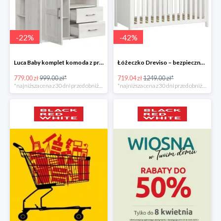
-
22
%
-
42
%
Luca Baby komplet komoda z przewijakiem
Łóżeczko Dreviso – bezpieczny i spokojny sen maluszka
779.00 zł
999.00 zł*
719.04 zł
1249.00 zł*
*najniższa cena z 30 dni przed obniżką
*najniższa cena z 30 dni przed obniżką