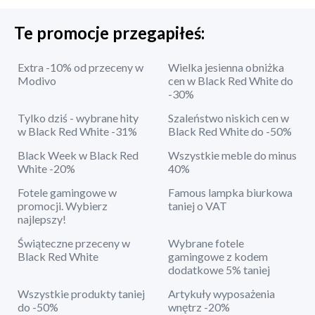
Te promocje przegapiłeś:
Extra -10% od przeceny w
Wielka jesienna obniżka
Modivo
cen w Black Red White do
-30%
Tylko dziś - wybrane hity
Szaleństwo niskich cen w
w Black Red White -31%
Black Red White do -50%
Black Week w Black Red
Wszystkie meble do minus
White -20%
40%
Fotele gamingowe w
Famous lampka biurkowa
promocji. Wybierz
taniej o VAT
najlepszy!
Świąteczne przeceny w
Wybrane fotele
Black Red White
gamingowe z kodem
dodatkowe 5% taniej
Wszystkie produkty taniej
Artykuły wyposażenia
do -50%
wnętrz -20%