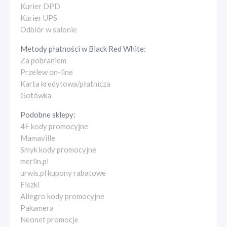
Kurier DPD
Kurier UPS
Odbiór w salonie
Metody płatności w
Black Red White
:
Za pobraniem
Przelew on-line
Karta kredytowa/płatnicza
Gotówka
Podobne sklepy:
4F kody promocyjne
Mamaville
Smyk kody promocyjne
merlin.pl
urwis.pl kupony rabatowe
Fiszki
Allegro kody promocyjne
Pakamera
Neonet promocje