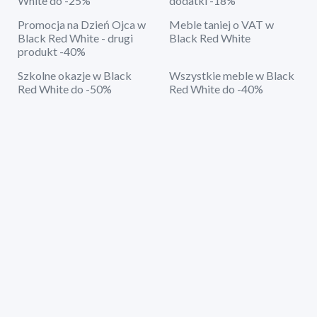
White do -25%
dodatki -18%
Promocja na Dzień Ojca w
Meble taniej o VAT w
Black Red White - drugi
Black Red White
produkt -40%
Szkolne okazje w Black
Wszystkie meble w Black
Red White do -50%
Red White do -40%