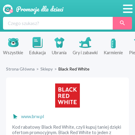
Promocje
Produkty
Sklepy
Wszystkie
Edukacja
Ubrania
Gry i zabawki
Karmienie
Pie
Blog
Strona Główna
>
Sklepy
>
Black Red White
Wyprawka
www.brw.pl
Kod rabatowy Black Red White, czyli kupuj taniej dzięki
ofertom promocyjnym. Black Red White to jeden z