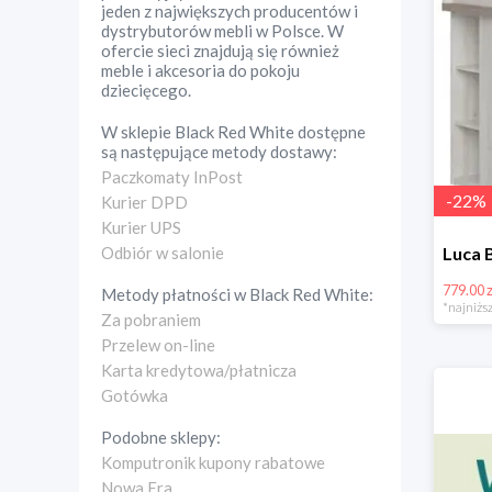
jeden z największych producentów i
dystrybutorów mebli w Polsce. W
ofercie sieci znajdują się również
meble i akcesoria do pokoju
dziecięcego.
W sklepie
Black Red White
dostępne
są następujące metody dostawy:
Paczkomaty InPost
-
22
%
Kurier DPD
Kurier UPS
Odbiór w salonie
779.00 z
Metody płatności w
Black Red White
:
*najniższ
Za pobraniem
Przelew on-line
Karta kredytowa/płatnicza
Gotówka
Podobne sklepy:
Komputronik kupony rabatowe
Nowa Era