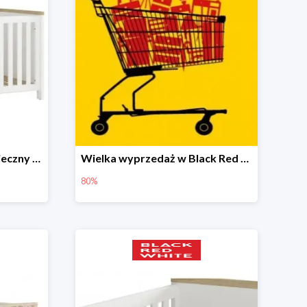
Łóżeczko Dreviso – bezpieczny i spokojny sen maluszka
Wielka wyprzedaż w Black Red White - dodatki i oświetlenie do -80%
80%