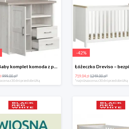
-
42
%
Luca Baby komplet komoda z przewijakiem
ł
999.00 zł*
719.04 zł
1249.00 zł*
a cena z 30 dni przed obniżką
*najniższa cena z 30 dni przed obniżką