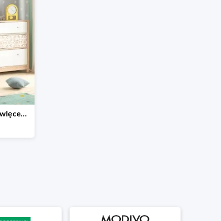
Mebelki do pokoju niemowlęcego do -25% w Black Red White