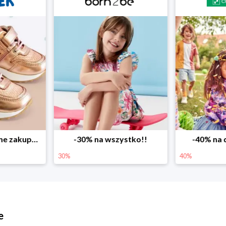
ystko!!
-40% na drugą sztukę
Wiosenne r
40%
25%
e