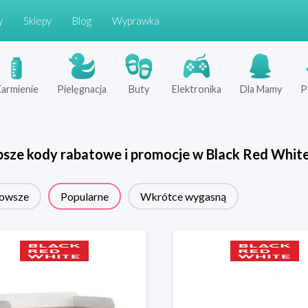
y
Sklepy
Blog
Wyprawka
armienie
Pielęgnacja
Buty
Elektronika
Dla Mamy
P
psze kody rabatowe i promocje w
Black Red Whit
owsze
Popularne
Wkrótce wygasną