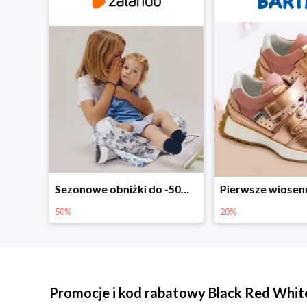
Sezonowe obniżki do -50% w Zalando
Pierwsze wiosenne zakupy -20%
-30% na wsz
20%
30%
Promocje i kod rabatowy Black Red Whit