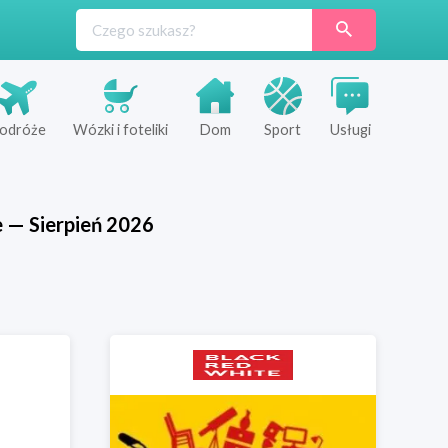
odróże
Wózki i foteliki
Dom
Sport
Usługi
e
—
Sierpień
2026