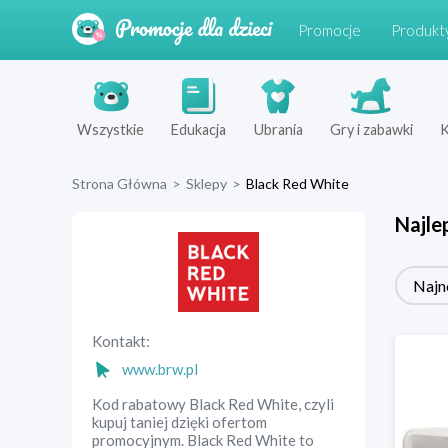
Promocje
Produkt
Wszystkie
Edukacja
Ubrania
Gry i zabawki
K
Strona Główna
>
Sklepy
>
Black Red White
Najle
Najn
Kontakt:
www.brw.pl
Kod rabatowy Black Red White, czyli
kupuj taniej dzięki ofertom
promocyjnym. Black Red White to