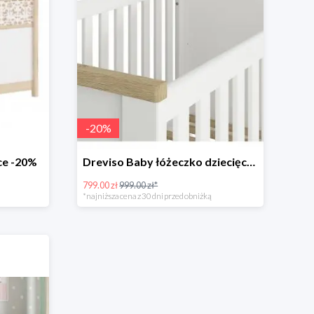
-
20
%
ce -20%
Dreviso Baby łóżeczko dziecięce -20%
799.00 zł
999.00 zł*
*najniższa cena z 30 dni przed obniżką