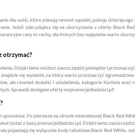
e dla osób, które planują remont sypialni, pokoju dziecięcego l
nie. Jeżeli zdecydujesz się na skorzystanie z oferty Black R
rencyjne ceny to cechy, dla których bez wątpienia warto skorzy
z otrzymać?
enia. Dzięki temu możesz zaoszczędzić pieniądze i przeznaczyć
e znajdzie się wydatek, na który warto przeznaczyć zgromadz
le, ale również dodatki i oświetlenia, kategorie Kuchnia oraz
otych. Sprawdź dostępne oferty na promocjedladzieci.pl!
?
sposobów. Po pierwsze na stronie internetowej Black Red White
z skorzystać z bazy promocjedladzieci.pl. Dzięki temu zaoszczędz
ndu pojawiają się wyłącznie kody rabatowe Black Red White. Jeżel