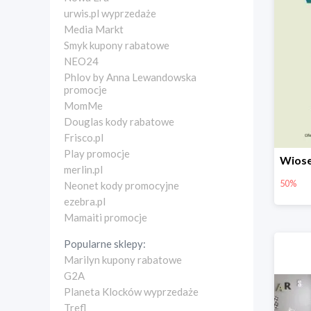
urwis.pl wyprzedaże
Media Markt
Smyk kupony rabatowe
NEO24
Phlov by Anna Lewandowska
promocje
MomMe
Douglas kody rabatowe
Frisco.pl
Play promocje
merlin.pl
50%
Neonet kody promocyjne
ezebra.pl
Mamaiti promocje
Popularne sklepy:
Marilyn kupony rabatowe
G2A
Planeta Klocków wyprzedaże
Trefl