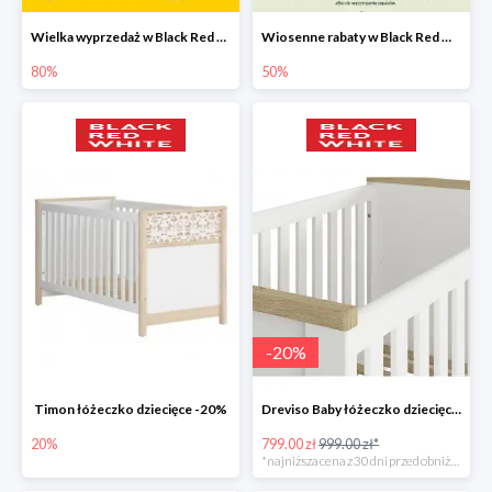
Wielka wyprzedaż w Black Red White - dodatki i oświetlenie do -80%
Wiosenne rabaty w Black Red White do -50%
80%
50%
-
20
%
Timon łóżeczko dziecięce -20%
Dreviso Baby łóżeczko dziecięce -20%
20%
799.00 zł
999.00 zł*
*najniższa cena z 30 dni przed obniżką