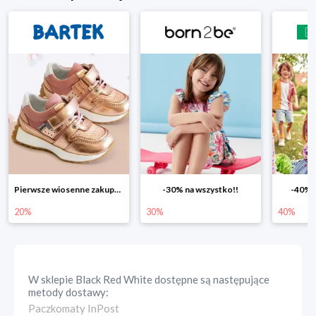
Pierwsze wiosenne zakupy -20%
-30% na wszystko!!
-40% n
20%
30%
40%
W sklepie
Black Red White
dostępne są następujące
metody dostawy:
Paczkomaty InPost