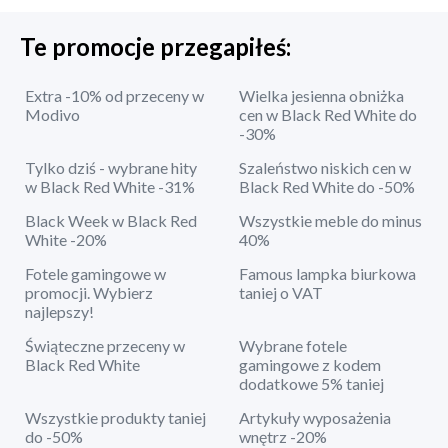
Te promocje przegapiłeś:
Extra -10% od przeceny w
Wielka jesienna obniżka
Modivo
cen w Black Red White do
-30%
Tylko dziś - wybrane hity
Szaleństwo niskich cen w
w Black Red White -31%
Black Red White do -50%
Black Week w Black Red
Wszystkie meble do minus
White -20%
40%
Fotele gamingowe w
Famous lampka biurkowa
promocji. Wybierz
taniej o VAT
najlepszy!
Świąteczne przeceny w
Wybrane fotele
Black Red White
gamingowe z kodem
dodatkowe 5% taniej
Wszystkie produkty taniej
Artykuły wyposażenia
do -50%
wnętrz -20%