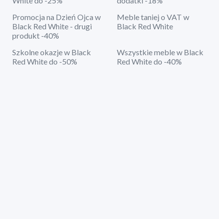
White do -25%
dodatki -18%
Promocja na Dzień Ojca w
Meble taniej o VAT w
Black Red White - drugi
Black Red White
produkt -40%
Szkolne okazje w Black
Wszystkie meble w Black
Red White do -50%
Red White do -40%