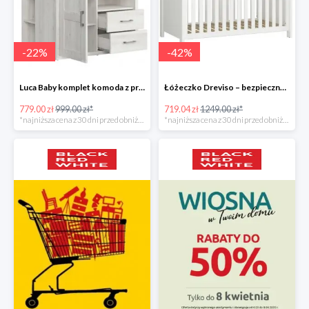
-
22
%
-
42
%
Luca Baby komplet komoda z przewijakiem
Łóżeczko Dreviso – bezpieczny i spokojny sen maluszka
779.00 zł
999.00 zł*
719.04 zł
1249.00 zł*
*najniższa cena z 30 dni przed obniżką
*najniższa cena z 30 dni przed obniżką