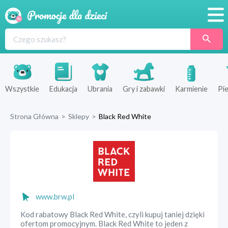
Promocje
Produkty
Sklepy
Wszystkie
Edukacja
Ubrania
Gry i zabawki
Karmienie
Pie
Blog
Strona Główna
>
Sklepy
>
Black Red White
Wyprawka
www.brw.pl
Kod rabatowy Black Red White, czyli kupuj taniej dzięki
ofertom promocyjnym. Black Red White to jeden z