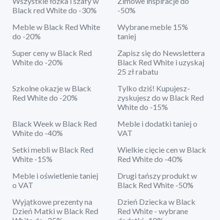
Wszystkie łóżka i szafy w
Zimowe inspiracje do
Black red White do -30%
-50%
Meble w Black Red White
Wybrane meble 15%
do -20%
taniej
Super ceny w Black Red
Zapisz się do Newslettera
White do -20%
Black Red White i uzyskaj
25 zł rabatu
Szkolne okazje w Black
Tylko dziś! Kupujesz-
Red White do -20%
zyskujesz do w Black Red
White do -15%
Black Week w Black Red
Meble i dodatki taniej o
White do -40%
VAT
Setki mebli w Black Red
Wielkie cięcie cen w Black
White -15%
Red White do -40%
Meble i oświetlenie taniej
Drugi tańszy produkt w
o VAT
Black Red White -50%
Wyjątkowe prezenty na
Dzień Dziecka w Black
Dzień Matki w Black Red
Red White - wybrane