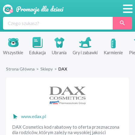
Promocje
Produkty
Sklepy
Wszystkie
Edukacja
Ubrania
Gry i zabawki
Karmienie
Pie
Blog
Strona Główna
>
Sklepy
>
DAX
Wyprawka
www.edax.pl
DAX Cosmetics kod rabatowy to oferta przeznaczona
dla rodziców, którym zależy na wysokiej jakości