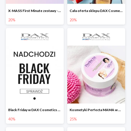
X-MASS First Minute zestawy -20%
Cała oferta sklepu DAX Cosmetix -20%
20%
20%
Black Friday w DAX Cosmetics do -40%
Kosmetyki Perfecta MAMA w DAX Cosmetics -25%
40%
25%