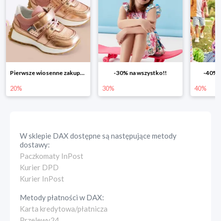
Pierwsze wiosenne zakupy -20%
-30% na wszystko!!
-40% n
20%
30%
40%
W sklepie
DAX
dostępne są następujące metody
dostawy:
Paczkomaty InPost
Kurier DPD
Kurier InPost
Metody płatności w
DAX
:
Karta kredytowa/płatnicza
Przelewy24