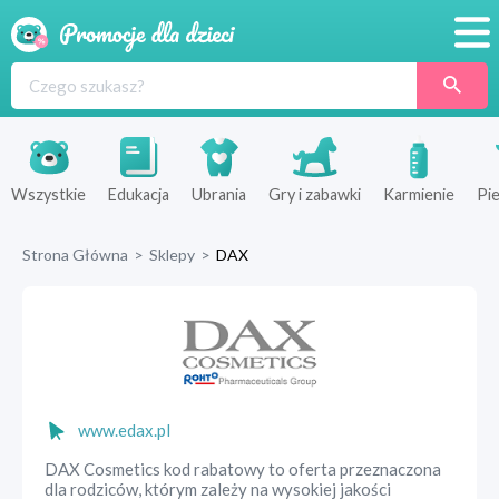
Promocje
Produkty
Sklepy
Wszystkie
Edukacja
Ubrania
Gry i zabawki
Karmienie
Pie
Blog
Strona Główna
>
Sklepy
>
DAX
Wyprawka
www.edax.pl
DAX Cosmetics kod rabatowy to oferta przeznaczona
dla rodziców, którym zależy na wysokiej jakości