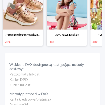
Pierwsze wiosenne zakupy -20%
-30% na wszystko!!
-40% n
20%
30%
40%
W sklepie
DAX
dostępne są następujące metody
dostawy:
Paczkomaty InPost
Kurier DPD
Kurier InPost
Metody płatności w
DAX
:
Karta kredytowa/płatnicza
Przelewy24