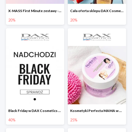
X-MASS First Minute zestawy -20%
Cała oferta sklepu DAX Cosmetix -20%
20%
20%
Black Friday w DAX Cosmetics do -40%
Kosmetyki Perfecta MAMA w DAX Cosmetics -25%
40%
25%