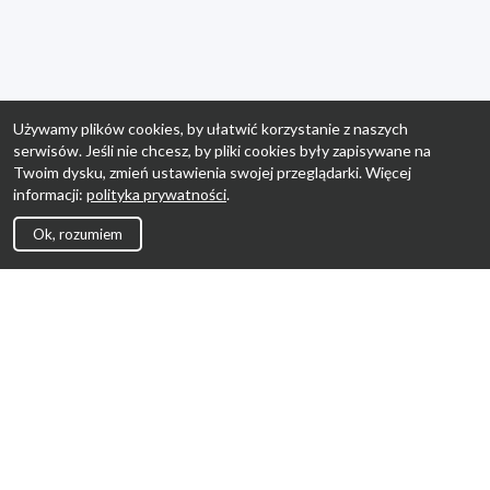
Używamy plików cookies, by ułatwić korzystanie z naszych
serwisów. Jeśli nie chcesz, by pliki cookies były zapisywane na
Twoim dysku, zmień ustawienia swojej przeglądarki. Więcej
informacji:
polityka prywatności
.
Ok, rozumiem