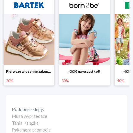
Pierwsze wiosenne zakupy -20%
-30% na wszystko!!
-40% n
20%
30%
40%
Podobne sklepy:
Muza wyprzedaże
Tania Książka
Pakamera promocje