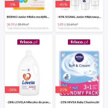
-
5
%
-
45
%
BEBIKO Junior Mleko modyfikowane dla dzieci różne rodzaje
-45% SIGNAL Junior Miętowa pasta do zębów dla dzieci od 7 do 13 lat
36.99 zł
38.99 zł*
5.89 zł
10.69 zł*
*najniższa cena z 30 dni przed obniżką
*najniższa cena z 30 dni przed obniżką
-
28
%
-
25
%
-28% LOVELA Mleczko do prania ubranek niemowlęcych i dziecięcych
-25% NIVEA Baby Chusteczki