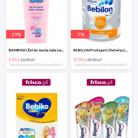
-
29
%
-
5
%
BAMBINO Żel do mycia ciała i włosów -29%
BEBILON ProExpert Dietetyczny środek spożywczy dla niemowląt od urodzenia
9.99 zł
13.99 zł*
37.99 zł
39.99 zł*
*najniższa cena z 30 dni przed obniżką
*najniższa cena z 30 dni przed obniżką