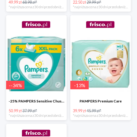
49.99 zł
68.98 zł*
22.50 zł
29.99 zł*
*najniższa cena z 30 dni przed obniżką
*najniższa cena z 30 dni przed obniżką
-
-34
%
-
13
%
-25% PAMPERS Sensitive Chusteczki nawilżające dla niemowląt
PAMPERS Premium Care
50.99 zł
37.99 zł*
39.99 zł
45.99 zł*
*najniższa cena z 30 dni przed obniżką
*najniższa cena z 30 dni przed obniżką