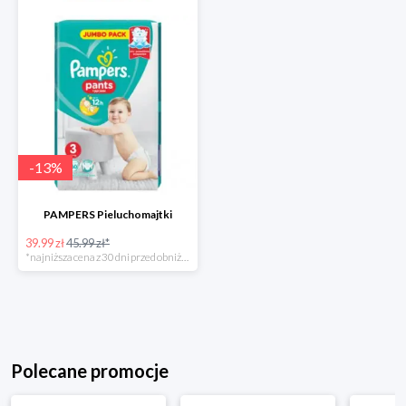
-
13
%
PAMPERS Pieluchomajtki
39.99 zł
45.99 zł*
*najniższa cena z 30 dni przed obniżką
Polecane promocje