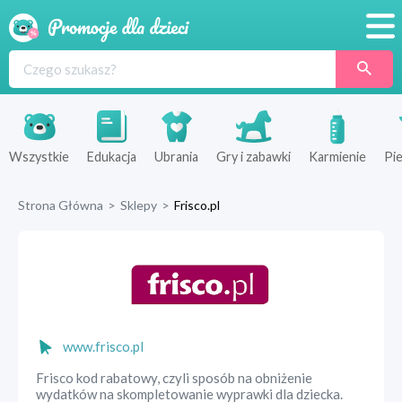
Promocje
Produkty
Sklepy
Wszystkie
Edukacja
Ubrania
Gry i zabawki
Karmienie
Pie
Blog
Strona Główna
>
Sklepy
>
Frisco.pl
Wyprawka
www.frisco.pl
Frisco kod rabatowy, czyli sposób na obniżenie
wydatków na skompletowanie wyprawki dla dziecka.