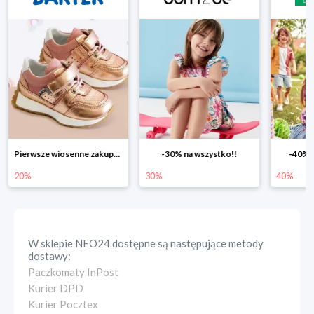
Pierwsze wiosenne zakupy -20%
-30% na wszystko!!
-40% n
20%
30%
40%
W sklepie
NEO24
dostępne są następujące metody
dostawy:
Paczkomaty InPost
Kurier DPD
Kurier Pocztex