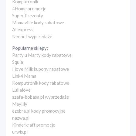
Komputronik
4Home promocje
Super Prezenty
Mamaville kody rabatowe
Aliexpress
Neonet wyprzedaże
Popularne sklepy:
Party u Marty kody rabatowe
Squla
I love Milk kupony rabatowe
Link4 Mama
Komputronik kody rabatowe
Lullalove
szafa-bobasa.pl wyprzedaże
Maylily
ezebra.pl kody promocyjne
nazwa.pl
Kinderkraft promocje
urwis.pl