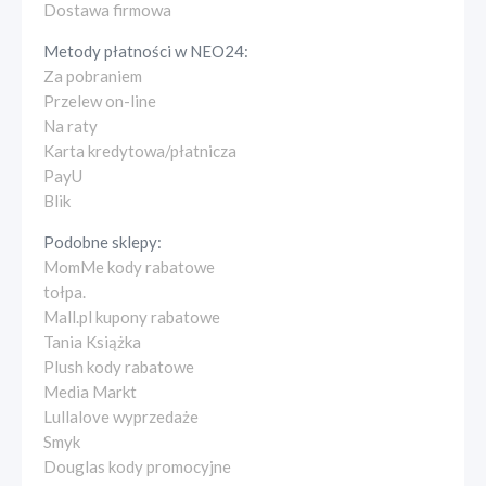
Dostawa firmowa
Metody płatności w
NEO24
:
Za pobraniem
Przelew on-line
Na raty
Karta kredytowa/płatnicza
PayU
Blik
Podobne sklepy:
MomMe kody rabatowe
tołpa.
Mall.pl kupony rabatowe
Tania Książka
Plush kody rabatowe
Media Markt
Lullalove wyprzedaże
Smyk
Douglas kody promocyjne