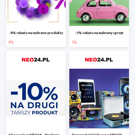
-8% rabatu na wybrane produkty
-5% rabatu na wybrany sprzęt
8%
5%
Akcesoria w NEO24 - drugi produkt -10%
Karnawał niskich cen w NEO24 do -40%