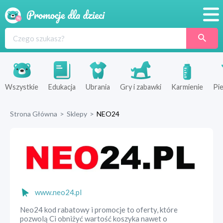
Promocje
Produkty
Sklepy
Wszystkie
Edukacja
Ubrania
Gry i zabawki
Karmienie
Pie
Blog
Strona Główna
>
Sklepy
>
NEO24
Wyprawka
www.neo24.pl
Neo24 kod rabatowy i promocje to oferty, które
pozwolą Ci obniżyć wartość koszyka nawet o