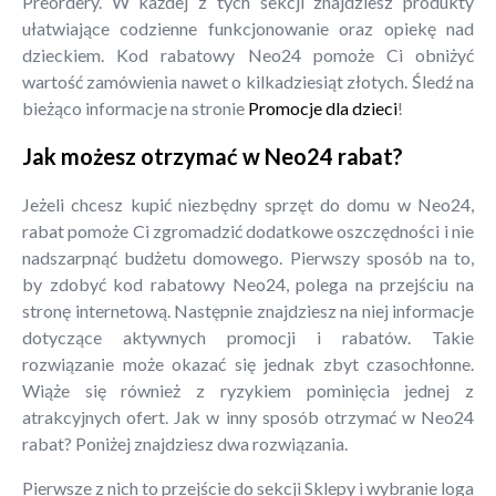
Preordery. W każdej z tych sekcji znajdziesz produkty
ułatwiające codzienne funkcjonowanie oraz opiekę nad
dzieckiem. Kod rabatowy Neo24 pomoże Ci obniżyć
wartość zamówienia nawet o kilkadziesiąt złotych. Śledź na
bieżąco informacje na stronie
Promocje dla dzieci
!
Jak możesz otrzymać w Neo24 rabat?
Jeżeli chcesz kupić niezbędny sprzęt do domu w Neo24,
rabat pomoże Ci zgromadzić dodatkowe oszczędności i nie
nadszarpnąć budżetu domowego. Pierwszy sposób na to,
by zdobyć kod rabatowy Neo24, polega na przejściu na
stronę internetową. Następnie znajdziesz na niej informacje
dotyczące aktywnych promocji i rabatów. Takie
rozwiązanie może okazać się jednak zbyt czasochłonne.
Wiąże się również z ryzykiem pominięcia jednej z
atrakcyjnych ofert. Jak w inny sposób otrzymać w Neo24
rabat? Poniżej znajdziesz dwa rozwiązania.
Pierwsze z nich to przejście do sekcji Sklepy i wybranie loga