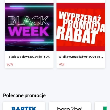
Black Week w NEO24 do -60%
Wielka wyprzedaż w NEO24 do -70%
60%
70%
Polecane promocje