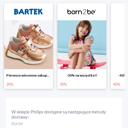
Pierwsze wiosenne zakupy -20%
-30% na wszystko!!
-40% n
20%
30%
40%
W sklepie
Philips
dostępne są następujące metody
dostawy:
Kurier