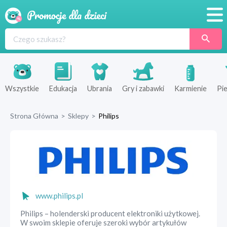
Promocje
Produkty
Sklepy
Wszystkie
Edukacja
Ubrania
Gry i zabawki
Karmienie
Pie
Blog
Strona Główna
>
Sklepy
>
Philips
Wyprawka
www.philips.pl
Philips – holenderski producent elektroniki użytkowej.
W swoim sklepie oferuje szeroki wybór artykułów