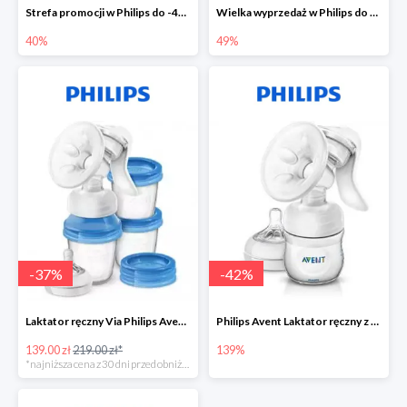
Strefa promocji w Philips do -40%
Wielka wyprzedaż w Philips do -49%
40%
49%
-
37
%
-
42
%
Laktator ręczny Via Philips Avent w super cenie
Philips Avent Laktator ręczny z serii Natural
139.00 zł
219.00 zł*
139%
*najniższa cena z 30 dni przed obniżką