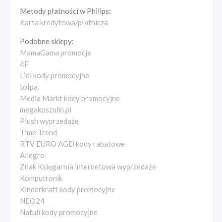
Metody płatności w
Philips
:
Karta kredytowa/płatnicza
Podobne sklepy:
MamaGama promocje
4F
Lidl kody promocyjne
tołpa.
Media Markt kody promocyjne
megakoszulki.pl
Plush wyprzedaże
Time Trend
RTV EURO AGD kody rabatowe
Allegro
Znak Księgarnia internetowa wyprzedaże
Komputronik
Kinderkraft kody promocyjne
NEO24
Natuli kody promocyjne