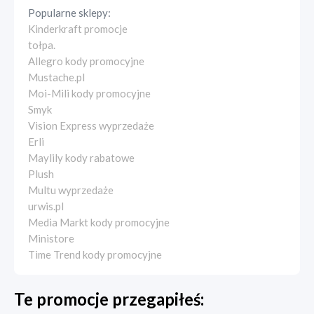
Popularne sklepy:
Kinderkraft promocje
tołpa.
Allegro kody promocyjne
Mustache.pl
Moi-Mili kody promocyjne
Smyk
Vision Express wyprzedaże
Erli
Maylily kody rabatowe
Plush
Multu wyprzedaże
urwis.pl
Media Markt kody promocyjne
Ministore
Time Trend kody promocyjne
Te promocje przegapiłeś: