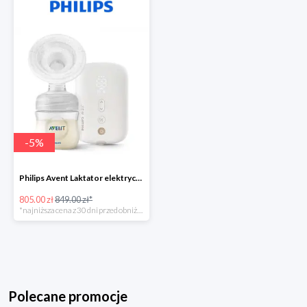
-
5
%
Philips Avent Laktator elektryczny
805.00 zł
849.00 zł*
*najniższa cena z 30 dni przed obniżką
Polecane promocje