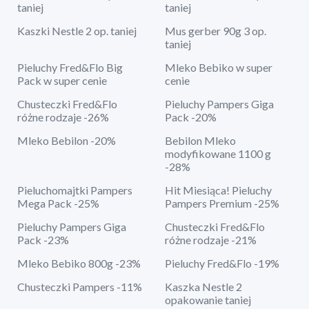
taniej
taniej
Kaszki Nestle 2 op. taniej
Mus gerber 90g 3 op.
taniej
Pieluchy Fred&Flo Big
Mleko Bebiko w super
Pack w super cenie
cenie
Chusteczki Fred&Flo
Pieluchy Pampers Giga
różne rodzaje -26%
Pack -20%
Mleko Bebilon -20%
Bebilon Mleko
modyfikowane 1100 g
-28%
Pieluchomajtki Pampers
Hit Miesiąca! Pieluchy
Mega Pack -25%
Pampers Premium -25%
Pieluchy Pampers Giga
Chusteczki Fred&Flo
Pack -23%
różne rodzaje -21%
Mleko Bebiko 800g -23%
Pieluchy Fred&Flo -19%
Chusteczki Pampers -11%
Kaszka Nestle 2
opakowanie taniej