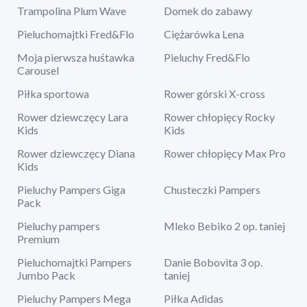
Trampolina Plum Wave
Domek do zabawy
Pieluchomajtki Fred&Flo
Ciężarówka Lena
Moja pierwsza huśtawka
Pieluchy Fred&Flo
Carousel
Piłka sportowa
Rower górski X-cross
Rower dziewczęcy Lara
Rower chłopięcy Rocky
Kids
Kids
Rower dziewczęcy Diana
Rower chłopięcy Max Pro
Kids
Pieluchy Pampers Giga
Chusteczki Pampers
Pack
Pieluchy pampers
Mleko Bebiko 2 op. taniej
Premium
Pieluchomajtki Pampers
Danie Bobovita 3 op.
Jumbo Pack
taniej
Pieluchy Pampers Mega
Piłka Adidas