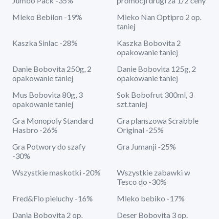
Jumbo Pack -35%
promocji drugi za 1/2 ceny
Mleko Bebilon -19%
Mleko Nan Optipro 2 op.
taniej
Kaszka Sinlac -28%
Kaszka Bobovita 2
opakowanie taniej
Danie Bobovita 250g, 2
Danie Bobovita 125g, 2
opakowanie taniej
opakowanie taniej
Mus Bobovita 80g, 3
Sok Bobofrut 300ml, 3
opakowanie taniej
szt.taniej
Gra Monopoly Standard
Gra planszowa Scrabble
Hasbro -26%
Original -25%
Gra Potwory do szafy
Gra Jumanji -25%
-30%
Wszystkie maskotki -20%
Wszystkie zabawki w
Tesco do -30%
Fred&Flo pieluchy -16%
Mleko bebiko -17%
Dania Bobovita 2 op.
Deser Bobovita 3 op.