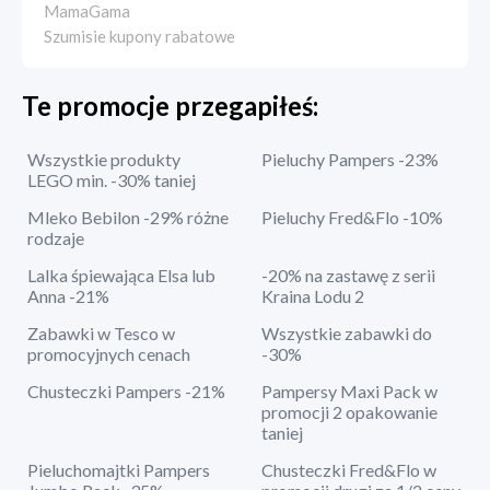
MamaGama
Szumisie kupony rabatowe
Te promocje przegapiłeś:
Wszystkie produkty
Pieluchy Pampers -23%
LEGO min. -30% taniej
Mleko Bebilon -29% różne
Pieluchy Fred&Flo -10%
rodzaje
Lalka śpiewająca Elsa lub
-20% na zastawę z serii
Anna -21%
Kraina Lodu 2
Zabawki w Tesco w
Wszystkie zabawki do
promocyjnych cenach
-30%
Chusteczki Pampers -21%
Pampersy Maxi Pack w
promocji 2 opakowanie
taniej
Pieluchomajtki Pampers
Chusteczki Fred&Flo w