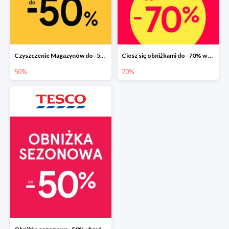
Czyszczenie Magazynów do -50%
Ciesz się obniżkami do -70% w F&F
50%
70%