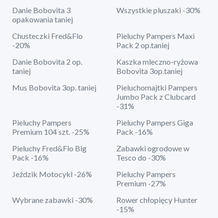
Danie Bobovita 3
Wszystkie pluszaki -30%
opakowania taniej
Chusteczki Fred&Flo
Pieluchy Pampers Maxi
-20%
Pack 2 op.taniej
Danie Bobovita 2 op.
Kaszka mleczno-ryżowa
taniej
Bobovita 3op.taniej
Mus Bobovita 3op. taniej
Pieluchomajtki Pampers
Jumbo Pack z Clubcard
-31%
Pieluchy Pampers
Pieluchy Pampers Giga
Premium 104 szt. -25%
Pack -16%
Pieluchy Fred&Flo Big
Zabawki ogrodowe w
Pack -16%
Tesco do -30%
Jeździk Motocykl -26%
Pieluchy Pampers
Premium -27%
Wybrane zabawki -30%
Rower chłopięcy Hunter
-15%