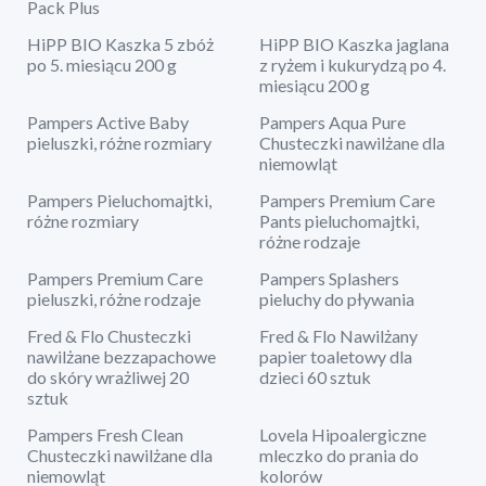
Pack Plus
HiPP BIO Kaszka 5 zbóż
HiPP BIO Kaszka jaglana
po 5. miesiącu 200 g
z ryżem i kukurydzą po 4.
miesiącu 200 g
Pampers Active Baby
Pampers Aqua Pure
pieluszki, różne rozmiary
Chusteczki nawilżane dla
niemowląt
Pampers Pieluchomajtki,
Pampers Premium Care
różne rozmiary
Pants pieluchomajtki,
różne rodzaje
Pampers Premium Care
Pampers Splashers
pieluszki, różne rodzaje
pieluchy do pływania
Fred & Flo Chusteczki
Fred & Flo Nawilżany
nawilżane bezzapachowe
papier toaletowy dla
do skóry wrażliwej 20
dzieci 60 sztuk
sztuk
Pampers Fresh Clean
Lovela Hipoalergiczne
Chusteczki nawilżane dla
mleczko do prania do
niemowląt
kolorów