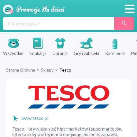
Promocje
Produkty
Sklepy
Wszystkie
Edukacja
Ubrania
Gry i zabawki
Karmienie
Pie
Blog
Strona Główna
>
Sklepy
>
Tesco
Wyprawka
www.tesco.pl
Tesco – brytyjska sieć hipermarketów i supermarketów.
Oferta sklepów tej marki obejmuje jedzenie, zabawki,