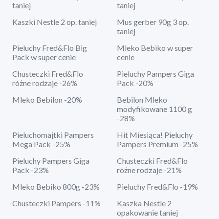
taniej
taniej
Kaszki Nestle 2 op. taniej
Mus gerber 90g 3 op.
taniej
Pieluchy Fred&Flo Big
Mleko Bebiko w super
Pack w super cenie
cenie
Chusteczki Fred&Flo
Pieluchy Pampers Giga
różne rodzaje -26%
Pack -20%
Mleko Bebilon -20%
Bebilon Mleko
modyfikowane 1100 g
-28%
Pieluchomajtki Pampers
Hit Miesiąca! Pieluchy
Mega Pack -25%
Pampers Premium -25%
Pieluchy Pampers Giga
Chusteczki Fred&Flo
Pack -23%
różne rodzaje -21%
Mleko Bebiko 800g -23%
Pieluchy Fred&Flo -19%
Chusteczki Pampers -11%
Kaszka Nestle 2
opakowanie taniej