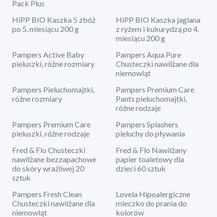
Pack Plus
HiPP BIO Kaszka 5 zbóż
HiPP BIO Kaszka jaglana
po 5. miesiącu 200 g
z ryżem i kukurydzą po 4.
miesiącu 200 g
Pampers Active Baby
Pampers Aqua Pure
pieluszki, różne rozmiary
Chusteczki nawilżane dla
niemowląt
Pampers Pieluchomajtki,
Pampers Premium Care
różne rozmiary
Pants pieluchomajtki,
różne rodzaje
Pampers Premium Care
Pampers Splashers
pieluszki, różne rodzaje
pieluchy do pływania
Fred & Flo Chusteczki
Fred & Flo Nawilżany
nawilżane bezzapachowe
papier toaletowy dla
do skóry wrażliwej 20
dzieci 60 sztuk
sztuk
Pampers Fresh Clean
Lovela Hipoalergiczne
Chusteczki nawilżane dla
mleczko do prania do
niemowląt
kolorów