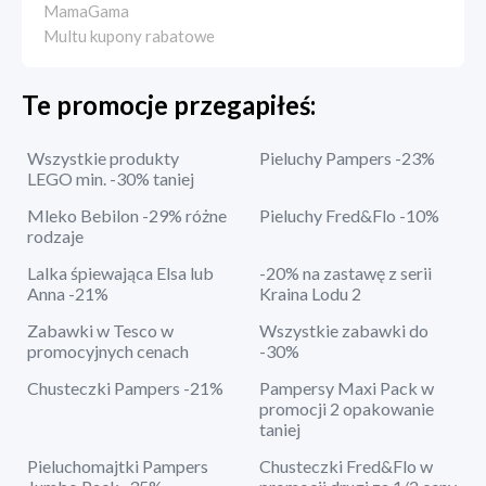
MamaGama
Multu kupony rabatowe
Te promocje przegapiłeś:
Wszystkie produkty
Pieluchy Pampers -23%
LEGO min. -30% taniej
Mleko Bebilon -29% różne
Pieluchy Fred&Flo -10%
rodzaje
Lalka śpiewająca Elsa lub
-20% na zastawę z serii
Anna -21%
Kraina Lodu 2
Zabawki w Tesco w
Wszystkie zabawki do
promocyjnych cenach
-30%
Chusteczki Pampers -21%
Pampersy Maxi Pack w
promocji 2 opakowanie
taniej
Pieluchomajtki Pampers
Chusteczki Fred&Flo w