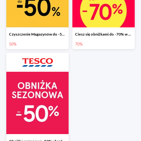
Czyszczenie Magazynów do -50%
Ciesz się obniżkami do -70% w F&F
50%
70%