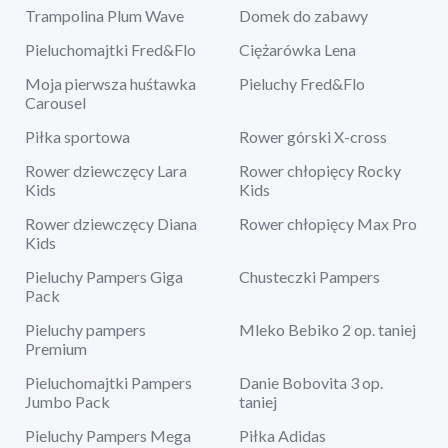
Trampolina Plum Wave
Domek do zabawy
Pieluchomajtki Fred&Flo
Ciężarówka Lena
Moja pierwsza huśtawka
Pieluchy Fred&Flo
Carousel
Piłka sportowa
Rower górski X-cross
Rower dziewczęcy Lara
Rower chłopięcy Rocky
Kids
Kids
Rower dziewczęcy Diana
Rower chłopięcy Max Pro
Kids
Pieluchy Pampers Giga
Chusteczki Pampers
Pack
Pieluchy pampers
Mleko Bebiko 2 op. taniej
Premium
Pieluchomajtki Pampers
Danie Bobovita 3 op.
Jumbo Pack
taniej
Pieluchy Pampers Mega
Piłka Adidas