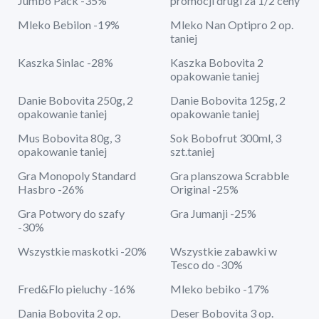
Jumbo Pack -35%
promocji drugi za 1/2 ceny
Mleko Bebilon -19%
Mleko Nan Optipro 2 op.
taniej
Kaszka Sinlac -28%
Kaszka Bobovita 2
opakowanie taniej
Danie Bobovita 250g, 2
Danie Bobovita 125g, 2
opakowanie taniej
opakowanie taniej
Mus Bobovita 80g, 3
Sok Bobofrut 300ml, 3
opakowanie taniej
szt.taniej
Gra Monopoly Standard
Gra planszowa Scrabble
Hasbro -26%
Original -25%
Gra Potwory do szafy
Gra Jumanji -25%
-30%
Wszystkie maskotki -20%
Wszystkie zabawki w
Tesco do -30%
Fred&Flo pieluchy -16%
Mleko bebiko -17%
Dania Bobovita 2 op.
Deser Bobovita 3 op.