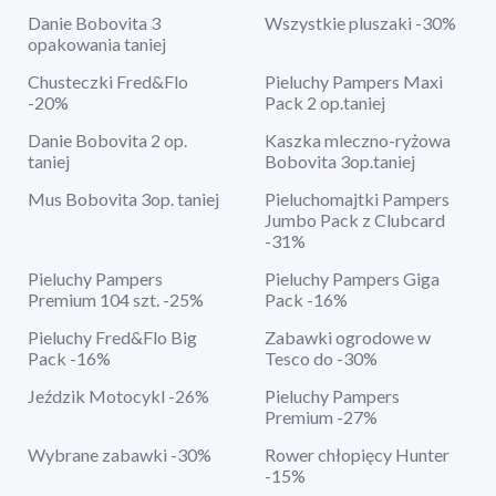
Danie Bobovita 3
Wszystkie pluszaki -30%
opakowania taniej
Chusteczki Fred&Flo
Pieluchy Pampers Maxi
-20%
Pack 2 op.taniej
Danie Bobovita 2 op.
Kaszka mleczno-ryżowa
taniej
Bobovita 3op.taniej
Mus Bobovita 3op. taniej
Pieluchomajtki Pampers
Jumbo Pack z Clubcard
-31%
Pieluchy Pampers
Pieluchy Pampers Giga
Premium 104 szt. -25%
Pack -16%
Pieluchy Fred&Flo Big
Zabawki ogrodowe w
Pack -16%
Tesco do -30%
Jeździk Motocykl -26%
Pieluchy Pampers
Premium -27%
Wybrane zabawki -30%
Rower chłopięcy Hunter
-15%