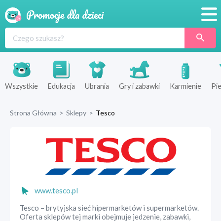
Promocje
Produkty
Sklepy
Wszystkie
Edukacja
Ubrania
Gry i zabawki
Karmienie
Pie
Blog
Strona Główna
>
Sklepy
>
Tesco
Wyprawka
www.tesco.pl
Tesco – brytyjska sieć hipermarketów i supermarketów.
Oferta sklepów tej marki obejmuje jedzenie, zabawki,