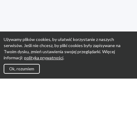
Używamy plików cookies, by ułatwić korzystanie z naszych
serwisów. Jeśli nie chcesz, by pliki cookies były zapisywane na
Twoim dysku, zmień ustawienia swojej przeglądarki. Więcej
informacji:
polityka prywatności
.
Ok, rozumiem