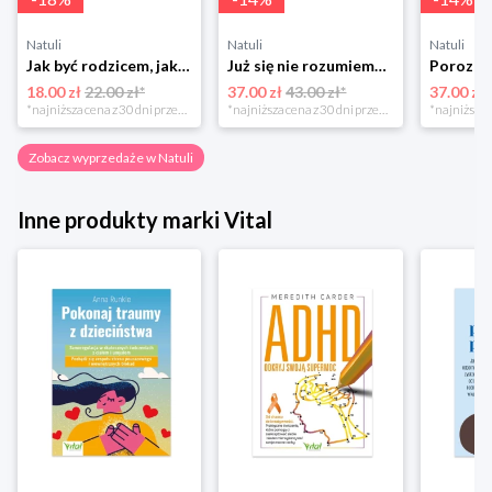
Natuli
Natuli
Natuli
Jak być rodzicem, jakim zawsze chciałeś być Media rodzina
Już się nie rozumiemy! Jak przeżyć czas trzaskających drzwi Esprit
18.00 zł
22.00 zł*
37.00 zł
43.00 zł*
37.00 zł
*najniższa cena z 30 dni przed obniżką
*najniższa cena z 30 dni przed obniżką
Zobacz wyprzedaże w Natuli
Inne produkty marki Vital