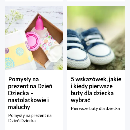
Pomysły na
5 wskazówek, jakie
prezent na Dzień
i kiedy pierwsze
Dziecka –
buty dla dziecka
nastolatkowie i
wybrać
maluchy
Pierwsze buty dla dziecka
Pomysły na prezent na
Dzień Dziecka