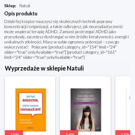
Sklep
:
Natuli
Opis produktu
Dzięki tej książce nauczysz się skutecznych technik poprawy
koncentracji i organizacji, a także odkryjesz, jak neuroplastyczność
może wspierać terapię ADHD. Zamiast postrzegać ADHD jako
przeszkodę, zaczniesz dostrzegać w nim źródło kreatywności, energii i
unikalnych zdolności. Masz w sobie ogromny potencjał – czas go
wykorzystać! Polecane [product category_id="154" limit="24"
slider="true" onlyAvailable="true"] [product category_id="161"
limit="24" slider="true" onlyAvailable="true"]
Wyprzedaże w sklepie Natuli
-
18
%
-
14
%
-
14
%