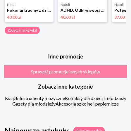
Natuli
Natuli
Natuli
Pokonaj traumy z dzieciństwa Vital
ADHD. Odkryj swoją supermoc. Od chaosu do kreatywności Vital
40.00 zł
40.00 zł
37.00 zł
Zobacz markę Vital
Inne promocje
Sprawdź promocje innych sklepów
Zobacz inne kategorie
Książki
Instrumenty muzyczne
Komiksy dla dzieci i młodzieży
Gazety dla młodzieży
Akcesoria szkolne i papiernicze
Najnowsze artykuły
Pokaż wszystkie