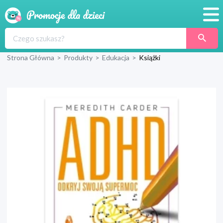
Promocje
Strona Główna
>
Produkty
>
Edukacja
>
Książki
Produkty
Sklepy
Blog
Wyprawka