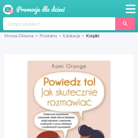
Promocje
Strona Główna
>
Produkty
>
Edukacja
>
Książki
Produkty
Sklepy
Blog
Wyprawka