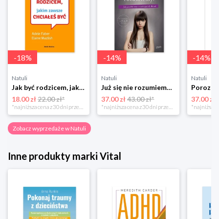
-
18
%
-
14
%
-
14
%
Natuli
Natuli
Natuli
Jak być rodzicem, jakim zawsze chciałeś być Media rodzina
Już się nie rozumiemy! Jak przeżyć czas trzaskających drzwi Esprit
18.00 zł
22.00 zł*
37.00 zł
43.00 zł*
37.00 zł
*najniższa cena z 30 dni przed obniżką
*najniższa cena z 30 dni przed obniżką
Zobacz wyprzedaże w Natuli
Inne produkty marki Vital