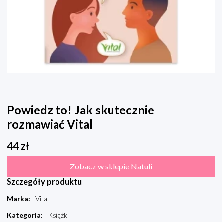
Powiedz to! Jak skutecznie
rozmawiać Vital
44
zł
Zobacz w sklepie Natuli
Szczegóły produktu
Marka
:
Vital
Kategoria
:
Książki