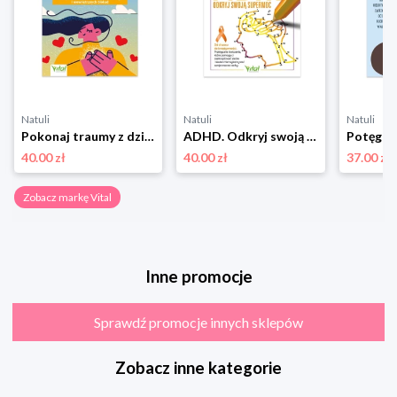
Natuli
Natuli
Natuli
Pokonaj traumy z dzieciństwa Vital
ADHD. Odkryj swoją supermoc. Od chaosu do kreatywności Vital
40.00 zł
40.00 zł
37.00 zł
Zobacz markę Vital
Inne promocje
Sprawdź promocje innych sklepów
Zobacz inne kategorie