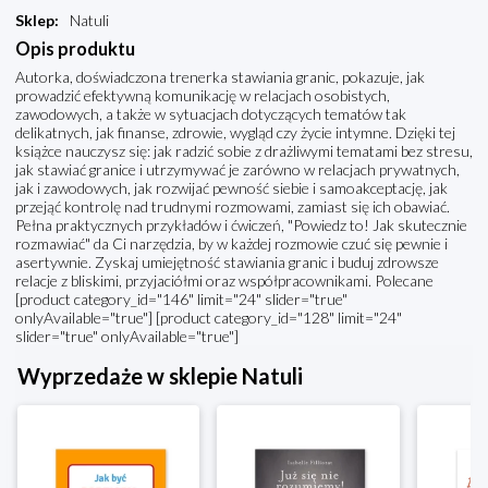
Sklep
:
Natuli
Opis produktu
Autorka, doświadczona trenerka stawiania granic, pokazuje, jak
prowadzić efektywną komunikację w relacjach osobistych,
zawodowych, a także w sytuacjach dotyczących tematów tak
delikatnych, jak finanse, zdrowie, wygląd czy życie intymne. Dzięki tej
książce nauczysz się: jak radzić sobie z drażliwymi tematami bez stresu,
jak stawiać granice i utrzymywać je zarówno w relacjach prywatnych,
jak i zawodowych, jak rozwijać pewność siebie i samoakceptację, jak
przejąć kontrolę nad trudnymi rozmowami, zamiast się ich obawiać.
Pełna praktycznych przykładów i ćwiczeń, "Powiedz to! Jak skutecznie
rozmawiać" da Ci narzędzia, by w każdej rozmowie czuć się pewnie i
asertywnie. Zyskaj umiejętność stawiania granic i buduj zdrowsze
relacje z bliskimi, przyjaciółmi oraz współpracownikami. Polecane
[product category_id="146" limit="24" slider="true"
onlyAvailable="true"] [product category_id="128" limit="24"
slider="true" onlyAvailable="true"]
Wyprzedaże w sklepie Natuli