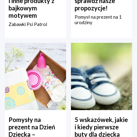
i inne produkty z
sprawdź nasze
bajkowym
propozycje!
motywem
Pomysł na prezent na 1
urodziny
Zabawki Psi Patrol
Pomysły na
5 wskazówek, jakie
prezent na Dzień
i kiedy pierwsze
Dziecka –
buty dla dziecka