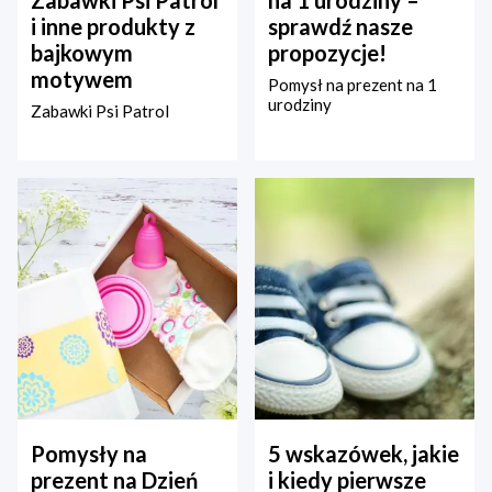
Zabawki Psi Patrol
na 1 urodziny –
i inne produkty z
sprawdź nasze
bajkowym
propozycje!
motywem
Pomysł na prezent na 1
urodziny
Zabawki Psi Patrol
Pomysły na
5 wskazówek, jakie
prezent na Dzień
i kiedy pierwsze