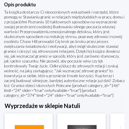
Opis produktu
Ta książka dostarczy Ci nieocenionych wskazówek i narzędzi, które
pomogą w: Stawianiu granic w relacjach międzyludzkich w pracy, domu i
z przyjaciółmi Poznaniu 10 taktownych sposobów na wyznaczenie
swojej przestrzeni osobistej Budowaniu silnego poczucia własnej
wartości Przeprowadzeniu emocjonalnego detoksu, który jest
skutecznym sposobem na redukcję stresu, poprawę zdrowia i rozwój
osobisty Chase Hill prowadzi Cię krok po kroku przez proces
zwiększania świadomości i motywacji, abyś mógł skutecznie stawiać
granice i cieszyć się zdrowszymi relacjami. Dzięki tej książce dowiesz
się, jak wyznaczać granice w sposób, który jest zarówno stanowczy,
jak i pełen szacunku. Nie pozwól, aby poczucie winy czy lęk
kontrolowały Twoje życie. Odkryj klucz do zdrowych relacji i zyskaj
wolność, na jaką zasługujesz. "Jak wyznaczać zdrowe granice" to
inwestycja w siebie, która przyniesie trwałe korzyści. Kup teraz i
zacznij budować silniejsze, bardziej autentyczne relacje już dziś! Zobacz
też: Granice dzieci i dorosłych Polecane [product category_id="146"
limit="24" slider="true" onlyAvailable="true"] [product
category_id="374" limit="24" slider="true" onlyAvailable="true"]
Wyprzedaże w sklepie Natuli