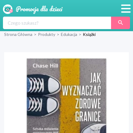
Promocje
Strona Główna
>
Produkty
>
Edukacja
>
Książki
Produkty
Sklepy
Blog
Wyprawka