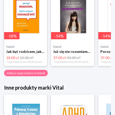
-
18
%
-
14
%
-
14
%
Natuli
Natuli
Natuli
Jak być rodzicem, jakim zawsze chciałeś być Media rodzina
Już się nie rozumiemy! Jak przeżyć czas trzaskających drzwi Esprit
18.00 zł
22.00 zł*
37.00 zł
43.00 zł*
37.00 zł
*najniższa cena z 30 dni przed obniżką
*najniższa cena z 30 dni przed obniżką
Zobacz wyprzedaże w Natuli
Inne produkty marki Vital