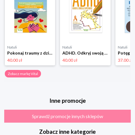
Natuli
Natuli
Natuli
Pokonaj traumy z dzieciństwa Vital
ADHD. Odkryj swoją supermoc. Od chaosu do kreatywności Vital
40.00 zł
40.00 zł
37.00 zł
Zobacz markę Vital
Inne promocje
Sprawdź promocje innych sklepów
Zobacz inne kategorie