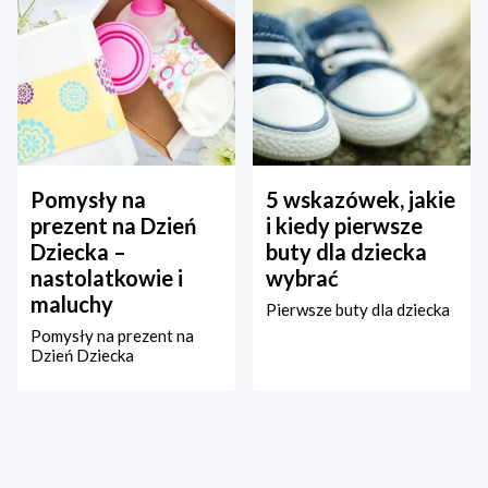
Pomysły na
5 wskazówek, jakie
prezent na Dzień
i kiedy pierwsze
Dziecka –
buty dla dziecka
nastolatkowie i
wybrać
maluchy
Pierwsze buty dla dziecka
Pomysły na prezent na
Dzień Dziecka