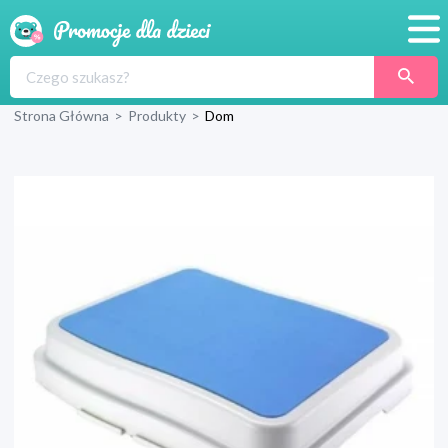
Promocje
Strona Główna
>
Produkty
>
Dom
Produkty
Sklepy
Blog
Wyprawka