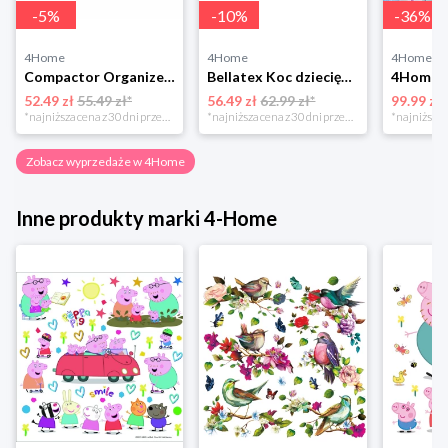
-
5
%
-
10
%
-
36
%
4Home
4Home
4Home
Compactor Organizer do przechowywania Toronto, 30 x 20 x 12 cm, ciemnobrązowy
Bellatex Koc dziecięcy Bára Butterfly różowy, 75 x 100 cm
52.49 zł
55.49 zł*
56.49 zł
62.99 zł*
99.99 zł
*najniższa cena z 30 dni przed obniżką
*najniższa cena z 30 dni przed obniżką
Zobacz wyprzedaże w 4Home
Inne produkty marki 4-Home