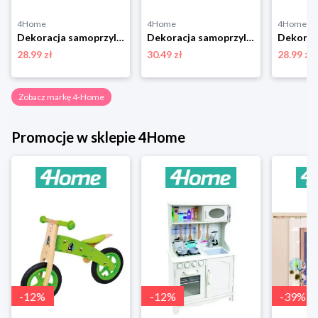
4Home
4Home
4Home
Dekoracja samoprzylepna Peppa Pig Car, 30 x 30 cm 4-Home
Dekoracja samoprzylepna Birds, 30 x 30 cm 4-Home
28.99 zł
30.49 zł
28.99 zł
Zobacz markę 4-Home
Promocje w sklepie 4Home
-
12
%
-
12
%
-
39
%