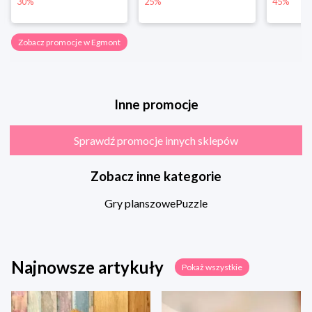
30%
25%
45%
Zobacz promocje w Egmont
Inne promocje
Sprawdź promocje innych sklepów
Zobacz inne kategorie
Gry planszowe
Puzzle
Najnowsze artykuły
Pokaż wszystkie