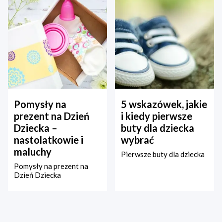
Pomysły na
5 wskazówek, jakie
prezent na Dzień
i kiedy pierwsze
Dziecka –
buty dla dziecka
nastolatkowie i
wybrać
maluchy
Pierwsze buty dla dziecka
Pomysły na prezent na
Dzień Dziecka