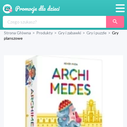
Promocje
Strona Główna
>
Produkty
>
Gry i zabawki
>
Gry i puzzle
>
Gry
Produkty
planszowe
Sklepy
Blog
Wyprawka