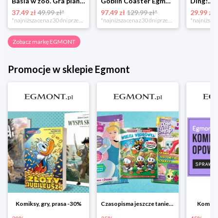
Basia w zoo. Gra planszowa Egmont
Goblin Coaster Egmont
37.49 zł
49.99 zł*
97.49 zł
129.99 zł*
29.99 zł
*najniższa cena z 30 dni przed obniżką
*najniższa cena z 30 dni przed obniżką
Zobacz markę EGMONT
Promocje w sklepie Egmont
Komiksy, gry, prasa -30%
Czasopisma jeszcze taniej! Rabat do -25%
Komiks