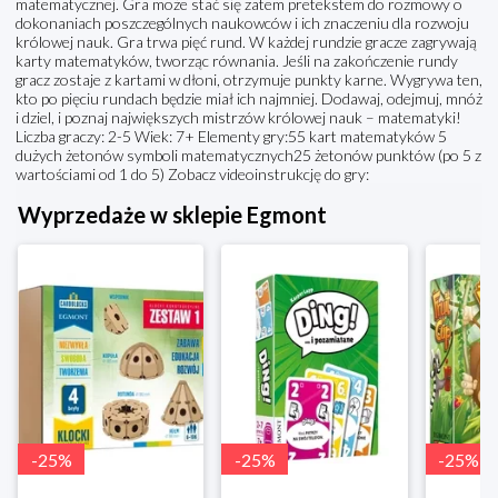
matematycznej. Gra może stać się zatem pretekstem do rozmowy o
dokonaniach poszczególnych naukowców i ich znaczeniu dla rozwoju
królowej nauk. Gra trwa pięć rund. W każdej rundzie gracze zagrywają
karty matematyków, tworząc równania. Jeśli na zakończenie rundy
gracz zostaje z kartami w dłoni, otrzymuje punkty karne. Wygrywa ten,
kto po pięciu rundach będzie miał ich najmniej. Dodawaj, odejmuj, mnóż
i dziel, i poznaj największych mistrzów królowej nauk – matematyki!
Liczba graczy: 2-5 Wiek: 7+ Elementy gry:55 kart matematyków 5
dużych żetonów symboli matematycznych25 żetonów punktów (po 5 z
wartościami od 1 do 5) Zobacz videoinstrukcję do gry:
Wyprzedaże w sklepie Egmont
-
25
%
-
25
%
-
25
%