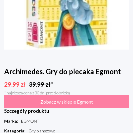
Archimedes. Gry do plecaka Egmont
29.99
zł
39.99
zł
*
* najniższa cena z 30 dni przed obniżką
Zobacz w sklepie Egmont
Szczegóły produktu
Marka
:
EGMONT
Kategoria
:
Gry planszowe