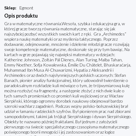
Sklep
:
Egmont
Opis produktu
Gra w matematyczne równania.Wesoła, szybka i edukacyjna gra, w
której gracze tworzą równania matematyczne, starając się jak
najszybciej pozbyć wszystkich swoich kart z ręki. Gra „Archimedes”
wspiera naukę matematyki oraz myślenia taktycznego. Poprzez
dodawanie, odejmowanie, mnożenie i dzielenie młodzi gracze rozwijają
swoje kompetencje matematyczne, doskonale się przy tym bawiąc. Na
kartach w grze pojawiają się najwięksi matematycy w dziejach:
Katherine Johnson, Zoltán Pál Dienes, Alan Turing, Malba Tahan,
Emmy Noether, Sofja Kowalewska, Émilie Du Châtelet, Bhaskaraćarja,
Muhammad Ibn Musa Al-Chuwarizmi, Hypatia z Aleksandrii i
Archimedes oraz dwóch najsłynniejszych polskich uczonych: Stefan
Banach, pionier analizy funkcjonalnej, który udowodnił twierdzenie o
paradoksalnym rozkładzie kuli mówiące o tym, że trójwymiarową kulę
można rozłożyć na fragmenty, a następnie złożyć z nich dwie kule o
tych samych promieniach co promień kuli wyjściowej oraz Wacław
Sierpiński, którego ogromny dorobek naukowy obejmował bardzo
szeroki wachlarz zagadnień. Podczas wojny polsko-bolszewickiej brał
udział w łamaniu radzieckich szyfrów. Był pionierem prac nad zbiorami
samopodobnymi, takimi jak trójkąt Sierpińskiego i dywan Sierpińskiego.
Obiekty te nazwano później fraktalami. Był jednym z założycieli
pierwszego na świecie specjalistycznego czasopisma matematycznego
poświęconego teorii mnogości i jej zastosowaniom oraz logice