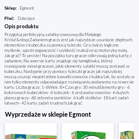
Sklep
:
Egmont
Płeć
:
Dziecięce
Opis produktu
Przygotuj perfekcyjną sałatkę owocową dla Małpiego
Króla!&nbsp;Zadaniem graczy jest jak najszybsze usunięcie zbędnych
elementów z kubeczka za pomocą łyżeczki. Gra ćwiczy logiczne
myślenie, spostrzegawczość i szybkość reakcji oraz motorykę małą.
Jak grać? To proste! Na początku tury gracze odkrywają jedną kartę z
zadaniem. Na awersie karty znajduje się łamigłówka, której
rozwiązanie mówi graczom, jakie elementy sałatki muszą zostawić w
kubeczku. Następnie przy pomocy łyżeczki gracze jak najszybciej
muszą usunąć niepotrzebne kawałki owoców z kubka tak, by zostały w
nim tylko elementy odpowiadające rozwiązaniu podanemu na rewersie
karty. Liczba graczy: 1-6Wiek: 8+Czas gry: 30 minutElementy gry:- 6
kolorowych kubeczków- 6 łyżeczek- 6 zestawów owoców- 6 dużych
plansz graczy- 60 żetonów punktów- 6 kafli stolików- 18 kart zadań
łatwych- 42 karty zadań trudnychJak grać:
Wyprzedaże w sklepie Egmont