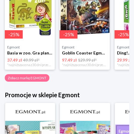
-
25
%
-
25
%
-
25
%
Egmont
Egmont
Egmont
Basia w zoo. Gra planszowa Egmont
Goblin Coaster Egmont
37.49 zł
49.99 zł*
97.49 zł
129.99 zł*
29.99 zł
*najniższa cena z 30 dni przed obniżką
*najniższa cena z 30 dni przed obniżką
Zobacz markę EGMONT
Promocje w sklepie Egmont