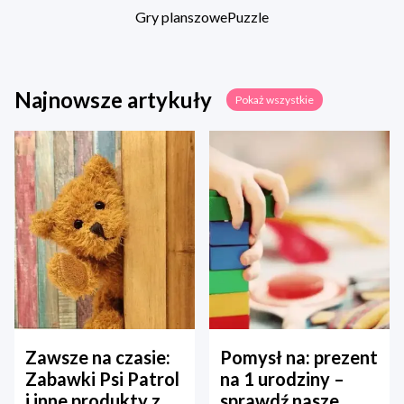
Gry planszowe
Puzzle
Najnowsze artykuły
Pokaż wszystkie
Zawsze na czasie:
Pomysł na: prezent
Zabawki Psi Patrol
na 1 urodziny –
i inne produkty z
sprawdź nasze