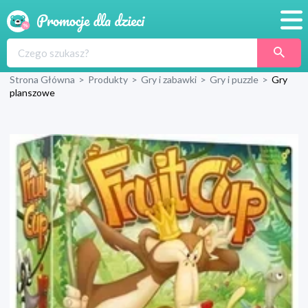
Promocje
Strona Główna
>
Produkty
>
Gry i zabawki
>
Gry i puzzle
>
Gry
Produkty
planszowe
Sklepy
Blog
Wyprawka