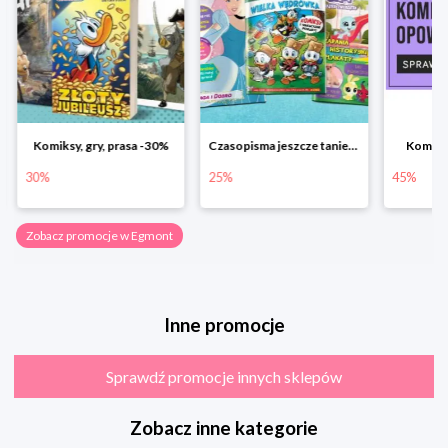
Komiksy, gry, prasa -30%
Czasopisma jeszcze taniej! Rabat do -25%
Komiks
30%
25%
45%
Zobacz promocje w Egmont
Inne promocje
Sprawdź promocje innych sklepów
Zobacz inne kategorie