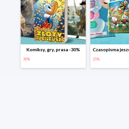
wa
Komiksy, gry, prasa -30%
30%
25%