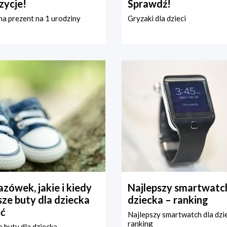
zycje!
Sprawdź!
a prezent na 1 urodziny
Gryzaki dla dzieci
zówek, jakie i kiedy
Najlepszy smartwatch
ze buty dla dziecka
dziecka – ranking
ć
Najlepszy smartwatch dla dzi
ranking
 buty dla dziecka