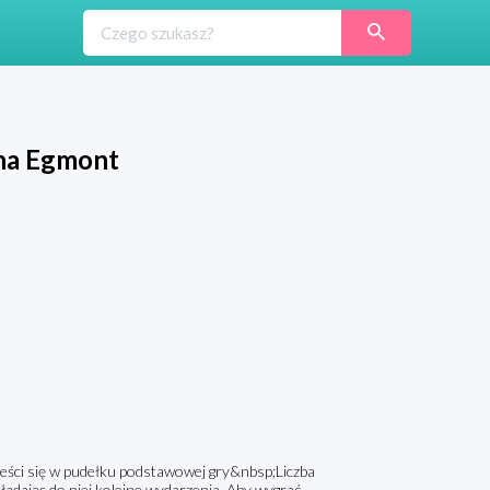
ina Egmont
ści się w pudełku podstawowej gry&nbsp;Liczba
adając do niej kolejne wydarzenia. Aby wygrać,