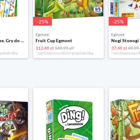
-
25
%
-
25
%
Egmont
Egmont
Ding!...i pozamiatane. Gry do plecaka Egmont
Fruit Cup Egmont
Nogi Stonogi 
112.49 zł
149.99 zł*
37.49 zł
49.99 
rzed obniżką
*najniższa cena z 30 dni przed obniżką
*najniższa cena z 3