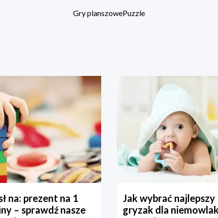
Gry planszowe
Puzzle
ł na: prezent na 1
Jak wybrać najlepszy
iny – sprawdź nasze
gryzak dla niemowla