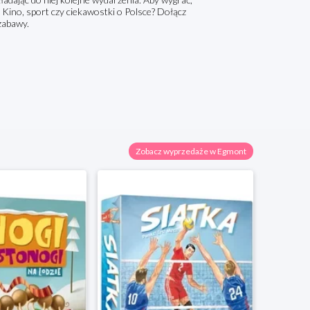
. Kino, sport czy ciekawostki o Polsce? Dołącz
zabawy.
Zobacz wyprzedaże w Egmont