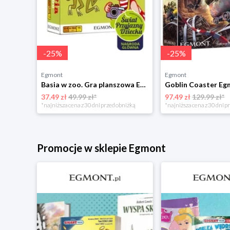
-
25
%
-
25
%
Egmont
Egmont
Basia w zoo. Gra planszowa Egmont
Goblin Coaster E
37.49 zł
49.99 zł*
97.49 zł
129.99 zł*
niżką
*najniższa cena z 30 dni przed obniżką
*najniższa cena z 30 dni p
Promocje w sklepie Egmont