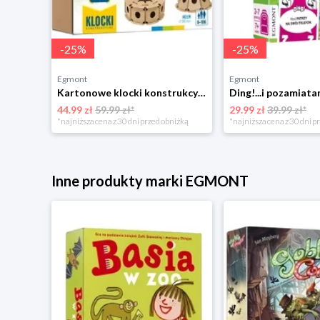
-
25
%
-
25
%
Egmont
Egmont
Kartonowe klocki konstrukcyjne CARDBLOCKS. Zestaw dodatkowy 1 Egmont
44.99 zł
59.99 zł*
29.99 zł
39.99 zł*
niżką
*najniższa cena z 30 dni przed obniżką
*najniższa cena z 30 dni p
Inne produkty marki EGMONT