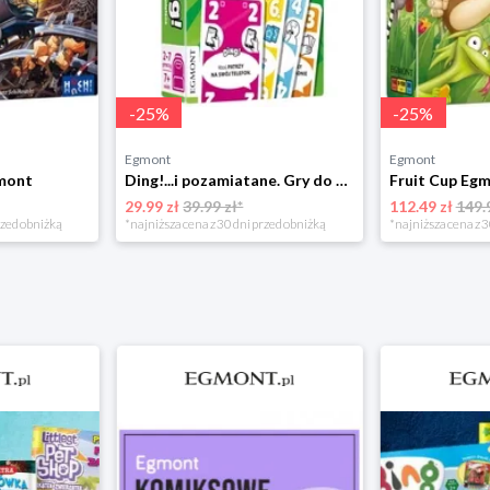
-
25
%
-
25
%
Egmont
Egmont
gmont
Ding!...i pozamiatane. Gry do plecaka Egmont
Fruit Cup Eg
29.99 zł
39.99 zł*
112.49 zł
149.
rzed obniżką
*najniższa cena z 30 dni przed obniżką
*najniższa cena z 3