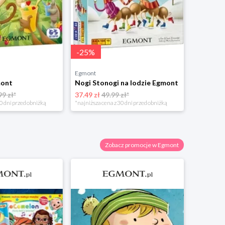
-
25
%
-
25
%
Egmont
Egmont
mont
Nogi Stonogi na lodzie Egmont
Siatka 
99 zł*
37.49 zł
49.99 zł*
44.93 zł
0 dni przed obniżką
*najniższa cena z 30 dni przed obniżką
*najniższa 
Zobacz promocje w Egmont