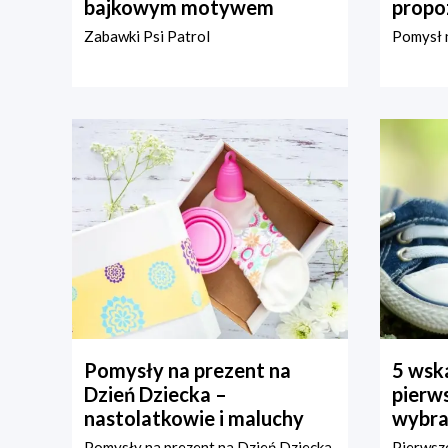
bajkowym motywem
propo
Zabawki Psi Patrol
Pomysł n
Pomysły na prezent na
5 wska
Dzień Dziecka –
pierws
nastolatkowie i maluchy
wybra
Pomysły na prezent na Dzień Dziecka
Pierwsze