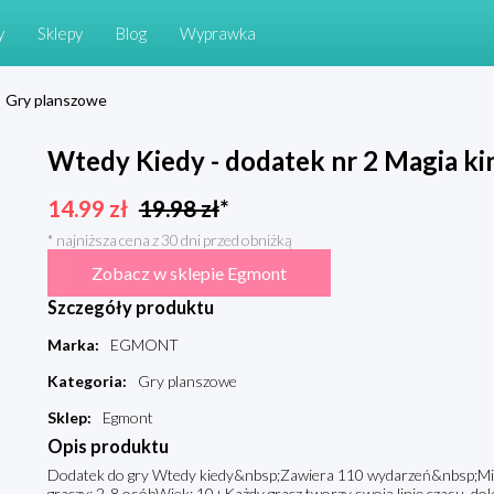
y
Sklepy
Blog
Wyprawka
Gry planszowe
Wtedy Kiedy - dodatek nr 2 Magia k
14.99
zł
19.98
zł
*
* najniższa cena z 30 dni przed obniżką
Zobacz w sklepie Egmont
Szczegóły produktu
Marka
:
EGMONT
Kategoria
:
Gry planszowe
Sklep
:
Egmont
Opis produktu
Dodatek do gry Wtedy kiedy&nbsp;Zawiera 110 wydarzeń&nbsp;Mie
graczy: 2-8 osóbWiek: 10+Każdy gracz tworzy swoją linię czasu, dokł