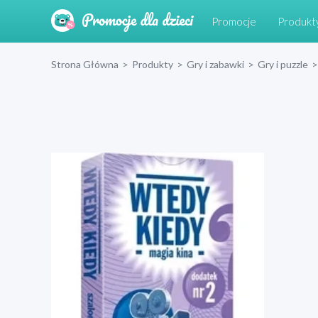
Promocje
Produkt
Strona Główna
>
Produkty
>
Gry i zabawki
>
Gry i puzzle
>