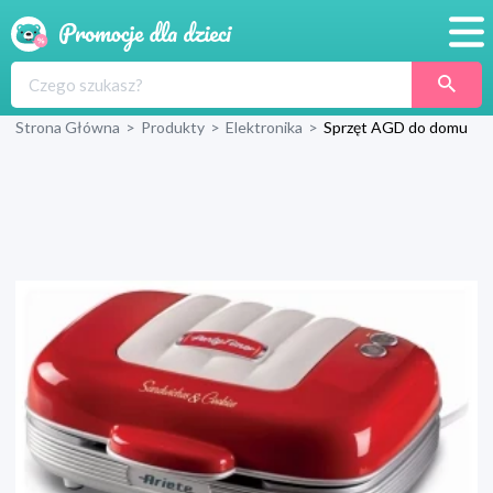
Promocje
Strona Główna
>
Produkty
>
Elektronika
>
Sprzęt AGD do domu
Produkty
Sklepy
Blog
Wyprawka