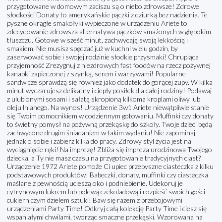
przygotowane w domowym zaciszu są o niebo zdrowsze! Zdrowe
słodkości Donaty to amerykańskie pączki z dziurką bez nadzienia. Te
pyszne okrągłe smakołyki wypieczone w urządzeniu Ariete to
zdecydowanie zdrowsza alternatywa pączków smażonych w głębokim
tłuszczu. Gotowe w sześć minut, zachwycają swoją lekkością i
smakiem. Nie musisz spędzać już w kuchni wielu godzin, by
zaserwować sobie i swojej rodzinie słodkie przysmaki! Chrupiąca
przyjemność Zrezygnuj z niezdrowych fast foodów na rzecz pożywnej
kanapki zapieczonej z szynką, serem i warzywami! Popularne
sandwicze sprawdzą się również jako dodatek do gorącej zupy. W kilka
minut wyczarujesz delikatny i ciepły posiłek dla całej rodziny! Podawaj
z ulubionymi sosami i sałatą skropioną kilkoma kroplami oliwy lub
oleju lnianego. Na wynos! Urządzenie 3w1 Ariete niewątpliwie stanie
się Twoim pomocnikiem w codziennym gotowaniu. Muffinki czy donaty
to świetny pomysł na pożywną przekąskę do szkoły. Twoje dzieci będą
zachwycone drugim śniadaniem w takim wydaniu! Nie zapominaj
jednak o sobie i zabierz kilka do pracy. Zdrowy styl życia jest na
wyciągnięcie ręki! Na imprezę! Zbliża się impreza urodzinowa Twojego
dziecka, a Ty nie masz czasu na przygotowanie tradycyjnych ciast?
Urządzenie 1972 Ariete pomoże Ci upiec przepyszne ciasteczka z kilku
podstawowych produktów! Babeczki, donaty, muffinki czy ciasteczka
maślane z pewnością ucieszą oko i podniebienie. Udekoruj je
cytrynowym lukrem lub polewą czekoladową i rozpieść swoich gości
cukierniczym dziełem sztuki! Baw się razem z przebojowymi
urządzeniami Party Time! Odkryj całą kolekcję Party Time i ciesz się
wspaniałymi chwilami, tworząc smaczne przekąski. Wzorowana na