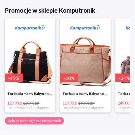
Promocje w sklepie Komputronik
-
19
%
-
20
%
-
24
%
Torba dla mamy Babyono 1505/01 Comfort Icoinic 5/5
Torba dla mamy Babyono 1507/01 Comfort Chic w super cenie
129.90 zł
159.90 zł*
119.90 zł
149.90 zł*
249.00 zł
*najniższa cena z 30 dni przed obniżką
*najniższa cena z 30 dni przed obniżką
Zobacz promocje w Komputronik