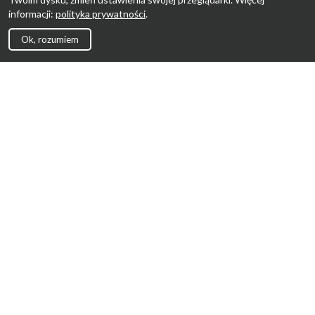
informacji:
polityka prywatności
.
Ok, rozumiem
Strona Główna
Promocje
Sklepy