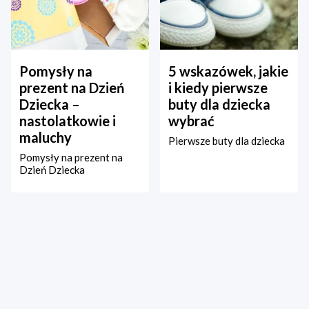
Pomysły na
5 wskazówek, jakie
prezent na Dzień
i kiedy pierwsze
Dziecka –
buty dla dziecka
nastolatkowie i
wybrać
maluchy
Pierwsze buty dla dziecka
Pomysły na prezent na
Dzień Dziecka