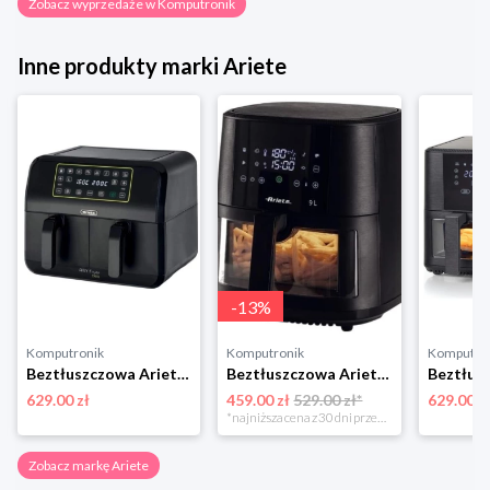
Zobacz wyprzedaże w Komputronik
Inne produkty marki Ariete
-
13
%
Komputronik
Komputronik
Komputro
Beztłuszczowa Ariete 4623/00 czarny
Beztłuszczowa Ariete 4630/00 czarny
629.00 zł
459.00 zł
529.00 zł*
629.00 z
*najniższa cena z 30 dni przed obniżką
Zobacz markę Ariete