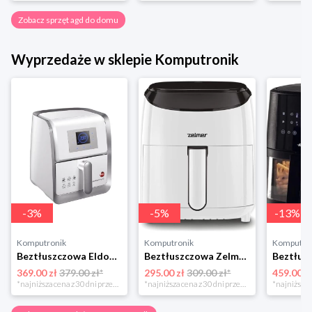
Zobacz sprzęt agd do domu
Wyprzedaże w sklepie Komputronik
-
3
%
-
5
%
-
13
%
Komputronik
Komputronik
Komputro
Beztłuszczowa Eldom MFC1000 biało-srebrny
Beztłuszczowa Zelmer ZAF3551W biały
369.00 zł
379.00 zł*
295.00 zł
309.00 zł*
459.00 z
*najniższa cena z 30 dni przed obniżką
*najniższa cena z 30 dni przed obniżką