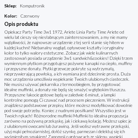
Sklep
:
Komputronik
Kolor
:
Czerwony
Opis produktu
Opiekacz Party Time 3w1 1972, Ariete Linia Party Time Ariete od
wielu lat cieszy się niesłabnącym zainteresowaniem, a my nie mamy
wątpliwości, że najnowsze urządzenie z tej serii stanie się hitem w
każdej kuchni! Niebanalny wygląd, opływowe kształty i oryginalny
kolor to tylko walory estetyczne. Zobacz jak wiele kulinarnych
zastosowań posiada urządzenie 3w1 sandwich&cookies! Dzięki trzem
wymiennym płytkom przygotujesz pożywne kanapki na ciepło, muffiny
i przepyszne donaty. Płytki grzewcze pokryte są wytrzymałą,
nieprzywierającą powłoką, a ich wymiana jest dziecinnie prosta. Duża
moc urządzenia umożliwia wypiekanie Twoich ulubionych ciasteczek.
Nie musisz używać piekarnika z termoobiegiem, by przygotować
idealne muffinki, a donaty nie będą się smażyć w głębokim tłuszczu.
Przepyszne łakocie gotowe będą w zaledwie 6 minut, a lampki
kontrolne pomogą Ci czuwać nad procesem pieczeniem. W instrukcji
znajdziesz podstawowe przepisy, które możesz modyfikować dowolnie
pod swoje potrzeby. Koniec z nudnymi posiłkami! Wszystko jest w
Twoich rękach! Różnorodne muffinki Muffinki to idealna propozycja
zarówno na pożywną przekąskę, jak i ciekawą kolację. Możesz upiec je
z ulubionymi owocami lub żurawiną. Jeśli wolisz wytrawne przekąski,
użyj mąki pełnoziarnistej, dołóż szynkę, parmezan i delektuj się ich
wyśmienitym smakiem! Zapomnij o gotowcach ze sklepu, wypieki