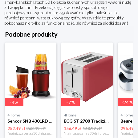
amerykańskich latach 50 kolekcja kuchennych urządzeń wygoni nudę
z Twojej kuchni! Przekonaj się jak w prosty sposób dzięki
przebojowym urządzeniom przygotować nie tylko naleśniki, ale
również popcorn, watę cukrową czy gofry. Wszystkie te produkty
pokochasz nie tylko za funkcjonalność, ale również za słodki design!
Podobne produkty
-
4
%
-
7
%
-
24
%
4Home
4Home
4Home
Sencor SNB 4301RD nutri mikser, czerwony
ECG ST 2708 Tradizione Corsa toster, czerwony 4-Home
252.49 zł
263.49 zł*
156.49 zł
168.99 zł*
296.49 z
*najniższa cena z 30 dni przed obniżką
*najniższa cena z 30 dni przed obniżką