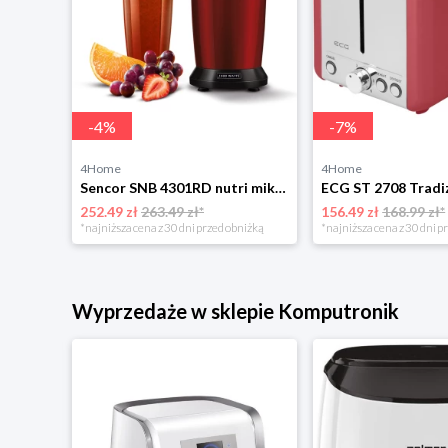
-
4
%
-
7
%
4Home
4Home
zerwony
Sencor SNB 4301RD nutri mikser, czerwony
252.49 zł
263.49 zł*
156.49 zł
168.99 zł*
*najniższa cena z 30 dni przed obniżką
*najniższa cena z 30 dni p
Wyprzedaże w sklepie Komputronik