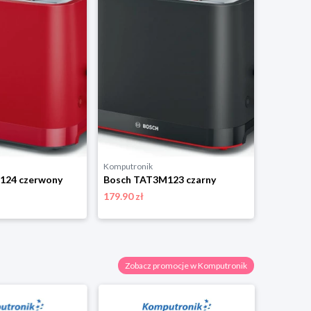
Komputronik
124 czerwony
Bosch TAT3M123 czarny
179.90 zł
Zobacz promocje w Komputronik