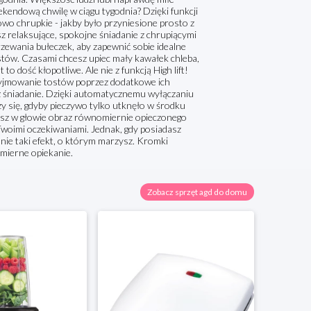
ekendową chwilę w ciągu tygodnia? Dzięki funkcji
owo chrupkie - jakby było przyniesione prosto z
sz relaksujące, spokojne śniadanie z chrupiącymi
rzewania bułeczek, aby zapewnić sobie idealne
stów. Czasami chcesz upiec mały kawałek chleba,
o dość kłopotliwe. Ale nie z funkcją High lift!
 wyjmowanie tostów poprzez dodatkowe ich
dz śniadanie. Dzięki automatycznemu wyłączaniu
zy się, gdyby pieczywo tylko utknęło w środku
masz w głowie obraz równomiernie opieczonego
 Twoimi oczekiwaniami. Jednak, gdy posiadasz
ie taki efekt, o którym marzysz. Kromki
mierne opiekanie.
Zobacz sprzęt agd do domu