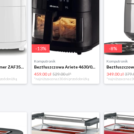
-
13
%
-
8
%
Komputronik
Komputronik
Beztłuszczowa Zelmer ZAF3551W biały
Beztłuszczowa Ariete 4630/00 czarny
459.00 zł
529.00 zł*
349.00 zł
379.
rzed obniżką
*najniższa cena z 30 dni przed obniżką
*najniższa cena z 3