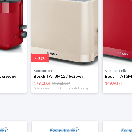
-
10
%
Komputronik
Komputronik
zerwony
Bosch TAT3M127 beżowy
Bosch TAT3M
179.00 zł
199.00 zł*
149.90 zł
*najniższa cena z 30 dni przed obniżką