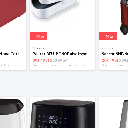
-
24
%
-
24
%
4Home
4Home
ECG ST 2708 Tradizione Corsa toster, czerwony 4-Home
Beurer BEU-PO40 Pulsoksymetr
296.49 zł
392.49 zł*
303.49 zł
399.
rzed obniżką
*najniższa cena z 30 dni przed obniżką
*najniższa cena z 3