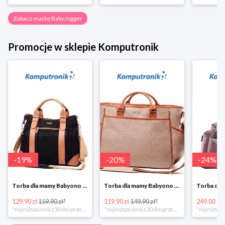
Zobacz markę BabyJogger
Promocje w sklepie Komputronik
-
19
%
-
20
%
-
24
%
Torba dla mamy Babyono 1505/01 Comfort Icoinic 5/5
Torba dla mamy Babyono 1507/01 Comfort Chic w super cenie
129.90 zł
159.90 zł*
119.90 zł
149.90 zł*
249.00 zł
*najniższa cena z 30 dni przed obniżką
*najniższa cena z 30 dni przed obniżką