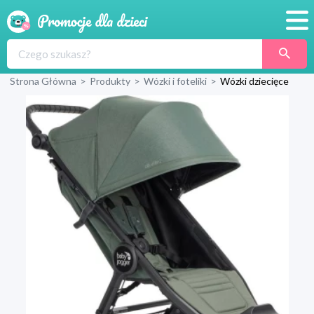
Promocje
Strona Główna
>
Produkty
>
Wózki i foteliki
>
Wózki dziecięce
Produkty
Sklepy
Blog
Wyprawka