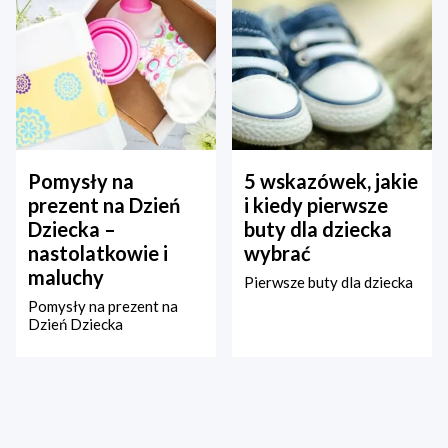
Pomysły na
5 wskazówek, jakie
prezent na Dzień
i kiedy pierwsze
Dziecka –
buty dla dziecka
nastolatkowie i
wybrać
maluchy
Pierwsze buty dla dziecka
Pomysły na prezent na
Dzień Dziecka