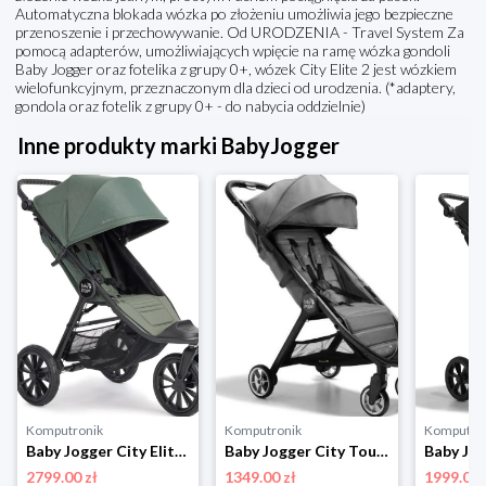
Automatyczna blokada wózka po złożeniu umożliwia jego bezpieczne
przenoszenie i przechowywanie. Od URODZENIA - Travel System Za
pomocą adapterów, umożliwiających wpięcie na ramę wózka gondoli
Baby Jogger oraz fotelika z grupy 0+, wózek City Elite 2 jest wózkiem
wielofunkcyjnym, przeznaczonym dla dzieci od urodzenia. (*adaptery,
gondola oraz fotelik z grupy 0+ - do nabycia oddzielnie)
Inne produkty marki BabyJogger
Komputronik
Komputronik
Komputro
Baby Jogger City Elite 2 493437 Briar Green BabyJogger
Baby Jogger City Tour 2 Shadow Grey 470848 BabyJogger
2799.00 zł
1349.00 zł
1999.00 