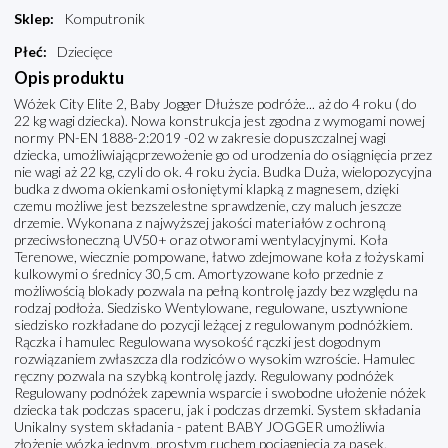
Sklep
:
Komputronik
Płeć
:
Dziecięce
Opis produktu
Wóżek City Elite 2, Baby Jogger Dłuższe podróże... aż do 4 roku ( do
22 kg wagi dziecka). Nowa konstrukcja jest zgodna z wymogami nowej
normy PN-EN 1888-2:2019 -02 w zakresie dopuszczalnej wagi
dziecka, umożliwiającprzewożenie go od urodzenia do osiągnięcia przez
nie wagi aż 22 kg, czyli do ok. 4 roku życia. Budka Duża, wielopozycyjna
budka z dwoma okienkami osłoniętymi klapką z magnesem, dzięki
czemu możliwe jest bezszelestne sprawdzenie, czy maluch jeszcze
drzemie. Wykonana z najwyższej jakości materiałów z ochroną
przeciwsłoneczną UV50+ oraz otworami wentylacyjnymi. Koła
Terenowe, wiecznie pompowane, łatwo zdejmowane koła z łożyskami
kulkowymi o średnicy 30,5 cm. Amortyzowane koło przednie z
możliwością blokady pozwala na pełną kontrolę jazdy bez względu na
rodzaj podłoża. Siedzisko Wentylowane, regulowane, usztywnione
siedzisko rozkładane do pozycji leżącej z regulowanym podnóżkiem.
Rączka i hamulec Regulowana wysokość rączki jest dogodnym
rozwiązaniem zwłaszcza dla rodziców o wysokim wzroście. Hamulec
ręczny pozwala na szybką kontrolę jazdy. Regulowany podnóżek
Regulowany podnóżek zapewnia wsparcie i swobodne ułożenie nóżek
dziecka tak podczas spaceru, jak i podczas drzemki. System składania
Unikalny system składania - patent BABY JOGGER umożliwia
złożenie wózka jednym, prostym ruchem pociągnięcia za pasek.