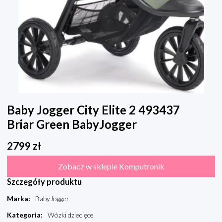
Baby Jogger City Elite 2 493437
Briar Green BabyJogger
2799
zł
Zobacz w sklepie Komputronik
Szczegóły produktu
Marka
:
BabyJogger
Kategoria
:
Wózki dziecięce