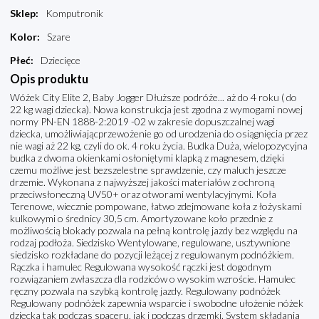
Sklep
:
Komputronik
Kolor
:
Szare
Płeć
:
Dziecięce
Opis produktu
Wóżek City Elite 2, Baby Jogger Dłuższe podróże... aż do 4 roku ( do
22 kg wagi dziecka). Nowa konstrukcja jest zgodna z wymogami nowej
normy PN-EN 1888-2:2019 -02 w zakresie dopuszczalnej wagi
dziecka, umożliwiającprzewożenie go od urodzenia do osiągnięcia przez
nie wagi aż 22 kg, czyli do ok. 4 roku życia. Budka Duża, wielopozycyjna
budka z dwoma okienkami osłoniętymi klapką z magnesem, dzięki
czemu możliwe jest bezszelestne sprawdzenie, czy maluch jeszcze
drzemie. Wykonana z najwyższej jakości materiałów z ochroną
przeciwsłoneczną UV50+ oraz otworami wentylacyjnymi. Koła
Terenowe, wiecznie pompowane, łatwo zdejmowane koła z łożyskami
kulkowymi o średnicy 30,5 cm. Amortyzowane koło przednie z
możliwością blokady pozwala na pełną kontrolę jazdy bez względu na
rodzaj podłoża. Siedzisko Wentylowane, regulowane, usztywnione
siedzisko rozkładane do pozycji leżącej z regulowanym podnóżkiem.
Rączka i hamulec Regulowana wysokość rączki jest dogodnym
rozwiązaniem zwłaszcza dla rodziców o wysokim wzroście. Hamulec
ręczny pozwala na szybką kontrolę jazdy. Regulowany podnóżek
Regulowany podnóżek zapewnia wsparcie i swobodne ułożenie nóżek
dziecka tak podczas spaceru, jak i podczas drzemki. System składania