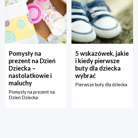
Pomysły na
5 wskazówek, jakie
prezent na Dzień
i kiedy pierwsze
Dziecka –
buty dla dziecka
nastolatkowie i
wybrać
maluchy
Pierwsze buty dla dziecka
Pomysły na prezent na
Dzień Dziecka