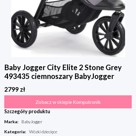
Baby Jogger City Elite 2 Stone Grey
493435 ciemnoszary BabyJogger
2799
zł
Zobacz w sklepie Komputronik
Szczegóły produktu
Marka
:
BabyJogger
Kategoria
:
Wózki dziecięce