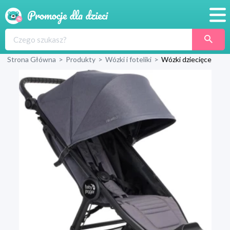
Promocje
Strona Główna
>
Produkty
>
Wózki i foteliki
>
Wózki dziecięce
Produkty
Sklepy
Blog
Wyprawka