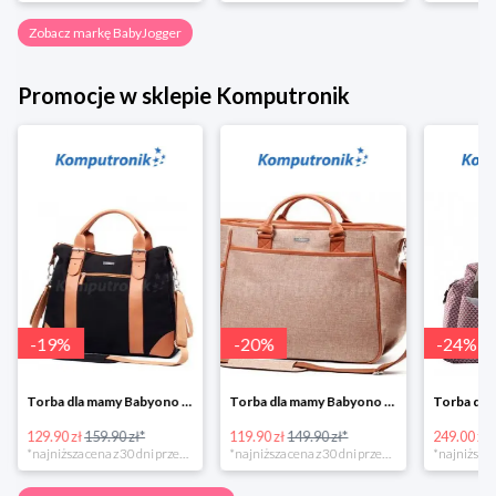
Zobacz markę BabyJogger
Promocje w sklepie Komputronik
-
19
%
-
20
%
-
24
%
Torba dla mamy Babyono 1505/01 Comfort Icoinic 5/5
Torba dla mamy Babyono 1507/01 Comfort Chic w super cenie
129.90 zł
159.90 zł*
119.90 zł
149.90 zł*
249.00 zł
*najniższa cena z 30 dni przed obniżką
*najniższa cena z 30 dni przed obniżką