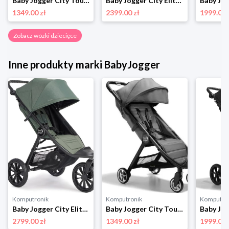
Baby Jogger City Tour 2 Shadow Grey 470848 BabyJogger
Baby Jogger City Elite 2 Commuter 2176165 szary BabyJogger
1349.00 zł
2399.00 zł
1999.00 
Zobacz wózki dziecięce
Inne produkty marki BabyJogger
Komputronik
Komputronik
Komputro
Baby Jogger City Elite 2 493437 Briar Green BabyJogger
Baby Jogger City Tour 2 Shadow Grey 470848 BabyJogger
2799.00 zł
1349.00 zł
1999.00 