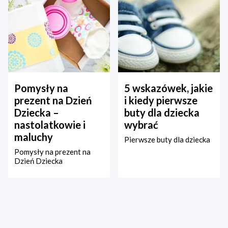
Pomysły na
5 wskazówek, jakie
prezent na Dzień
i kiedy pierwsze
Dziecka –
buty dla dziecka
nastolatkowie i
wybrać
maluchy
Pierwsze buty dla dziecka
Pomysły na prezent na
Dzień Dziecka