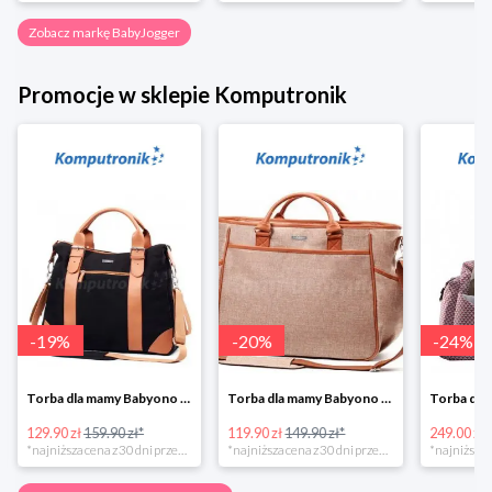
Zobacz markę BabyJogger
Promocje w sklepie Komputronik
-
19
%
-
20
%
-
24
%
Torba dla mamy Babyono 1505/01 Comfort Icoinic 5/5
Torba dla mamy Babyono 1507/01 Comfort Chic w super cenie
129.90 zł
159.90 zł*
119.90 zł
149.90 zł*
249.00 zł
*najniższa cena z 30 dni przed obniżką
*najniższa cena z 30 dni przed obniżką