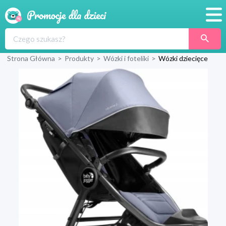
Promocje
Strona Główna
>
Produkty
>
Wózki i foteliki
>
Wózki dziecięce
Produkty
Sklepy
Blog
Wyprawka