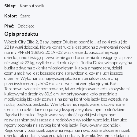
Sklep
:
Komputronik
Kolor
:
Szare
Płeć
:
Dziecięce
Opis produktu
Wóżek City Elite 2, Baby Jogger Dłuższe podróże... aż do 4 roku ( do
22 kg wagi dziecka). Nowa konstrukcja jest zgodna z wymogami nowej
normy PN-EN 1888-2:2019 -02 w zakresie dopuszczalnej wagi
dziecka, umożliwiającprzewożenie go od urodzenia do osiągnięcia przez
nie wagi aż 22 kg, czyli do ok. 4 roku życia. Budka Duża, wielopozycyjna
budka z dwoma okienkami osłoniętymi klapką z magnesem, dzięki
czemu możliwe jest bezszelestne sprawdzenie, czy maluch jeszcze
drzemie. Wykonana z najwyższej jakości materiałów z ochroną
przeciwsłoneczną UV50+ oraz otworami wentylacyjnymi. Koła
Terenowe, wiecznie pompowane, łatwo zdejmowane koła z łożyskami
kulkowymi o średnicy 30,5 cm. Amortyzowane koło przednie z
możliwością blokady pozwala na pełną kontrolę jazdy bez względu na
rodzaj podłoża. Siedzisko Wentylowane, regulowane, usztywnione
siedzisko rozkładane do pozycji leżącej z regulowanym podnóżkiem.
Rączka i hamulec Regulowana wysokość rączki jest dogodnym
rozwiązaniem zwłaszcza dla rodziców o wysokim wzroście. Hamulec
ręczny pozwala na szybką kontrolę jazdy. Regulowany podnóżek
Regulowany podnóżek zapewnia wsparcie i swobodne ułożenie nóżek
dziecka tak podczas spaceru, jak i podczas drzemki. System składania