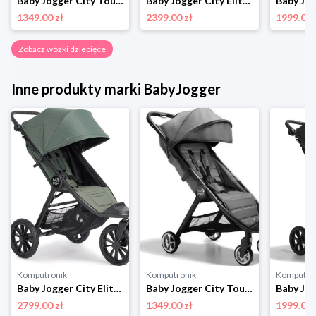
Baby Jogger City Tour 2 Shadow Grey 470848 BabyJogger
Baby Jogger City Elite 2 Commuter 2176165 szary BabyJogger
1349.00 zł
2399.00 zł
1999.00 
Zobacz wózki dziecięce
Inne produkty marki BabyJogger
Komputronik
Komputronik
Komputro
Baby Jogger City Elite 2 493437 Briar Green BabyJogger
Baby Jogger City Tour 2 Shadow Grey 470848 BabyJogger
2799.00 zł
1349.00 zł
1999.00 