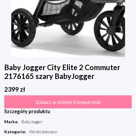
Baby Jogger City Elite 2 Commuter
2176165 szary BabyJogger
2399
zł
Zobacz w sklepie Komputronik
Szczegóły produktu
Marka
:
BabyJogger
Kategoria
:
Wózki dziecięce