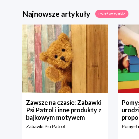
Najnowsze artykuły
Pokaż wszystkie
Zawsze na czasie: Zabawki
Pomys
Psi Patrol i inne produkty z
urodz
bajkowym motywem
propo
Zabawki Psi Patrol
Pomysł n