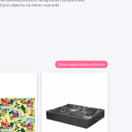
ał jest odporny na zimno i warunki
Zobacz wyprzedaże w 4Home