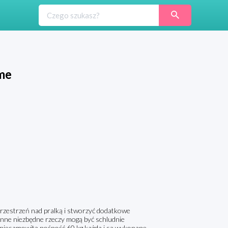
me
przestrzeń nad pralką i stworzyć dodatkowe
 inne niezbędne rzeczy mogą być schludnie
 niesamowitą nośność 60 kg każda i są wykonane