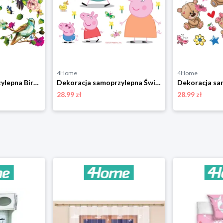
4Home
4Home
Dekoracja samoprzylepna Birds, 30 x 30 cm 4-Home
Dekoracja samoprzylepna Świnka Peppa, 30 x 30 cm 4-Home
28.99 zł
28.99 zł