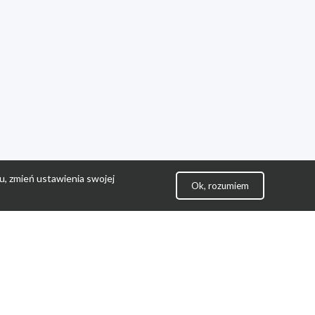
u, zmień ustawienia swojej
Ok, rozumiem
lityka Prywatności
ontakt