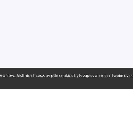
rwisów. Jeśli nie chcesz, by pliki cookies były zapisywane na Twoim dysk
a
Przepisy dla dzieci
Po
Nuumi.pl - moda online
K