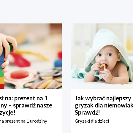
ł na: prezent na 1
Jak wybrać najlepszy
iny – sprawdź nasze
gryzak dla niemowla
zycje!
Sprawdź!
a prezent na 1 urodziny
Gryzaki dla dzieci