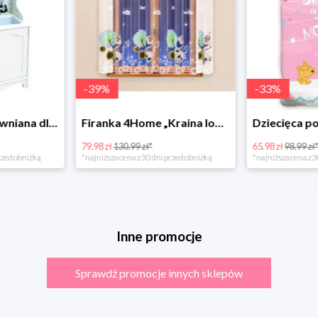
-
39
%
-
33
%
Bino Kuchnia drewniana dla dzieci Provence
Firanka 4Home „Kraina lodu” (Frozen)
79.98 zł
130.99 zł*
65.98 zł
98.99 zł
rzed obniżką
*najniższa cena z 30 dni przed obniżką
*najniższa cena z 3
Inne promocje
Sprawdź promocje innych sklepów