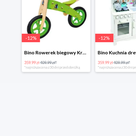
-
12
%
-
12
%
4Home Koc baranek świecący Dino
Bino Rowerek biegowy Krecik
359.99 zł
409.99 zł*
359.99 zł
409.99 zł*
*najniższa cena z 30 dni przed obniżką
*najniższa cena z 30 dni p