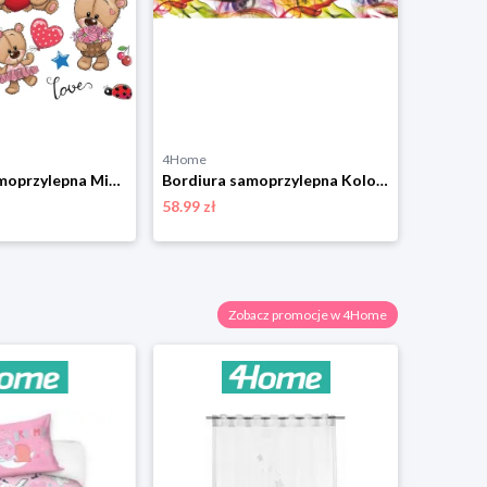
4Home
4Home
Dekoracja samoprzylepna Misie, 30 x 30 cm 4-Home
Bordiura samoprzylepna Kolorowy dym, 500 x 14 cm 4-Home
58.99 zł
28.99 zł
Zobacz promocje w 4Home