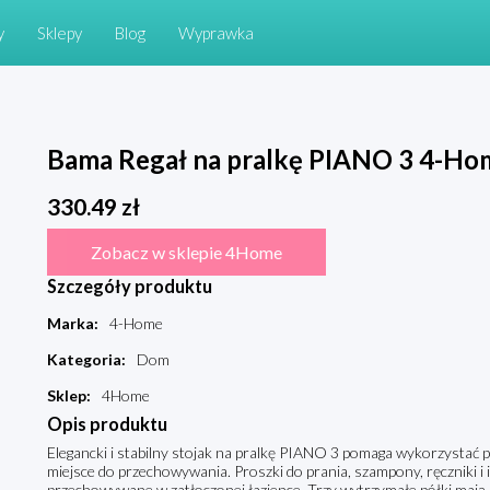
y
Sklepy
Blog
Wyprawka
Bama Regał na pralkę PIANO 3 4-Ho
330.49
zł
Zobacz w sklepie 4Home
Szczegóły produktu
Marka
:
4-Home
Kategoria
:
Dom
Sklep
:
4Home
Opis produktu
Elegancki i stabilny stojak na pralkę PIANO 3 pomaga wykorzystać 
miejsce do przechowywania. Proszki do prania, szampony, ręczniki i
przechowywane w zatłoczonej łazience. Trzy wytrzymałe półki mają