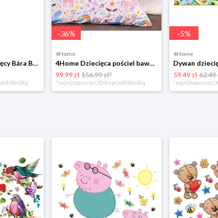
-
36
%
-
5
%
4Home
4Home
Bellatex Koc dziecięcy Bára Butterfly różowy, 75 x 100 cm
4Home Dziecięca pościel bawełniana Unicorns, 140 x 200 cm, 70 x 90 cm
99.99 zł
156.99 zł*
59.49 zł
62.49 
rzed obniżką
*najniższa cena z 30 dni przed obniżką
*najniższa cena z 3