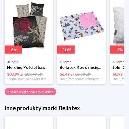
-
6
%
-
10
%
-
7
%
4Home
4Home
4Home
Herding Pościel bawełniana Game of the Thrones, 140 x 200 cm, 70 x 90 cm
Bellatex Koc dziecięcy Bára Butterfly różowy, 75 x 100 cm
102.99 zł
109.49 zł*
56.49 zł
62.99 zł*
60.99 zł
*najniższa cena z 30 dni przed obniżką
*najniższa cena z 30 dni przed obniżką
Zobacz wyprzedaże w 4Home
Inne produkty marki Bellatex