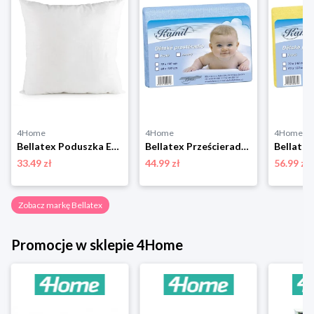
4Home
4Home
4Home
Bellatex Poduszka Ekonomy bawełna, 40 x 50 cm
Bellatex Prześcieradło dziecięce frotte, jasnoniebieskie, 60 x 120 cm
33.49 zł
44.99 zł
56.99 zł
Zobacz markę Bellatex
Promocje w sklepie 4Home