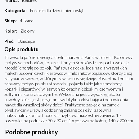
Marka
:
Bellatex
Kategoria
:
Pościele dla dzieci i niemowląt
Sklep
:
4Home
Kolor
:
Zielony
Płeć
:
Dziecięce
Opis produktu
Ta wesoła pościel dziecięca spełni marzenia Państwa dzieci! Kolorowy
motyw samochodów, koparek i innych środków transportu wniesie
radość i energię do pokoju Państwa dziecka. Idealna dla wszystkich
małych budowniczych, kierowców i miłośników pojazdów, którzy chcą
zasypiać w świecie, w którym zawsze coś się dzieje. Pościel ma ten sam
zabawny motyw po obu stronach - pojazdy takie jak samochody,
koparki i ciężarówki w jasnych kolorach niebieskim, czerwonym i
żółtym na kontrastowym tle. Wykonana jest z wysokiej jakości
bawełny, która jest przyjemna w dotyku, oddychająca i odpowiednia
nawet dla wrażliwej skóry dzieci. Praktyczne zapięcie na zamek
błyskawiczny ułatwia codzienną zmianę odzieży i zapewnia
maksymalny komfort podczas użytkowania.Zestaw zawiera: 1 x
poszewka na poduszkę 70 x 90 cm 1 x poszwa na kołdrę 140 x 200 cm
Podobne produkty