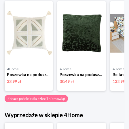
4Home
4Home
4Home
Poszewka na poduszkę Peru zielony, 40 x 40 cm Bellatex
Poszewka na poduszkę Anne zielony, 45 x 45 cm 4-Home
33.99 zł
30.49 zł
132.99 z
Zobacz pościele dla dzieci i niemowląt
Wyprzedaże w sklepie 4Home