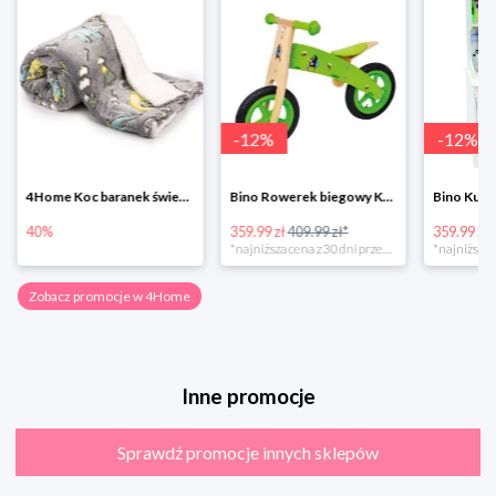
-
12
%
-
12
%
4Home Koc baranek świecący Dino
Bino Rowerek biegowy Krecik
40%
359.99 zł
409.99 zł*
359.99 zł
*najniższa cena z 30 dni przed obniżką
Zobacz promocje w 4Home
Inne promocje
Sprawdź promocje innych sklepów