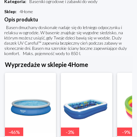
Kategoria
:
Baseniki ogrodowe i zabawki do wody
Sklep
:
4Home
Opis produktu
Basen dmuchany doskonale nadaje się do letniego odpoczynku i
relaksu w ogrodzie. W basenie znajduje się wygodne siedzisko, na
którym możesz usiąść, gdy Twoje dzieci bawią się w wodzie. Duży
daszek UV Careful™ zapewnia bezpieczny cień podczas zabawy w
słonecznie dni. Basen ma szerokie ściany boczne zapewniające duży
komfort. Maks. pojemność wody to 850 l.
Wyprzedaże w sklepie 4Home
-
46
%
-
3
%
-
9
%