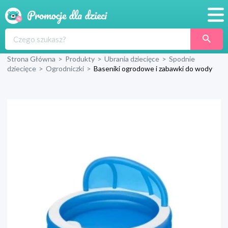
Promocje
Strona Główna
>
Produkty
>
Ubrania dziecięce
>
Spodnie
Produkty
dziecięce
>
Ogrodniczki
>
Baseniki ogrodowe i zabawki do wody
Sklepy
Blog
Wyprawka