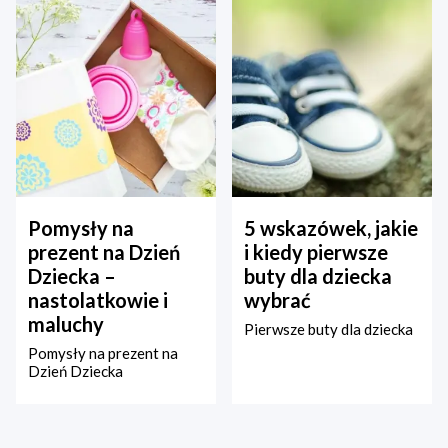
Pomysły na
5 wskazówek, jakie
prezent na Dzień
i kiedy pierwsze
Dziecka –
buty dla dziecka
nastolatkowie i
wybrać
maluchy
Pierwsze buty dla dziecka
Pomysły na prezent na
Dzień Dziecka