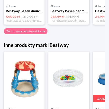
4Home
4Home
4Home
Bestway Basen dmuchany Fast Set, śr. 457 cm, wys. 84 cm
Bestway Basen nadmuchiwany 3D świat morski, 262 x 175 x 51 cm
545.99 zł
1012.99 zł*
248.49 zł
254.99 zł*
31.99 zł
*najniższa cena z 30 dni przed obniżką
*najniższa cena z 30 dni przed obniżką
Zobacz wyprzedaże w 4Home
Inne produkty marki Bestway
-
46
%