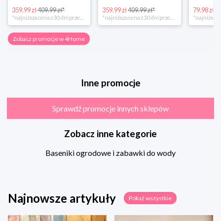
359.99 zł
409.99 zł*
359.99 zł
409.99 zł*
79.98 zł
13
*najniższa cena z 30 dni przed obniżką
*najniższa cena z 30 dni przed obniżką
Zobacz promocje w 4Home
Inne promocje
Sprawdź promocje innych sklepów
Zobacz inne kategorie
Baseniki ogrodowe i zabawki do wody
Najnowsze artykuły
Pokaż wszystkie