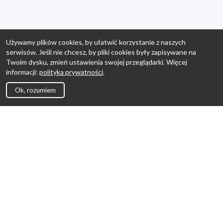
Używamy plików cookies, by ułatwić korzystanie z naszych
serwisów. Jeśli nie chcesz, by pliki cookies były zapisywane na
Twoim dysku, zmień ustawienia swojej przeglądarki. Więcej
informacji:
polityka prywatności
.
Ok, rozumiem