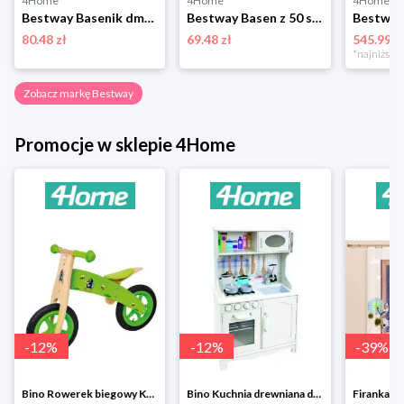
4Home
4Home
4Home
Bestway Basenik dmuchany z daszkiem, 91 x 89 cm
Bestway Basen z 50 szt. piłek, śr. 91 cm, niebieski
80.48 zł
69.48 zł
545.99 z
Zobacz markę Bestway
Promocje w sklepie 4Home
-
12
%
-
12
%
-
39
%
Bino Rowerek biegowy Krecik
Bino Kuchnia drewniana dla dzieci Provence