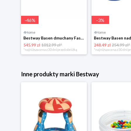
-
46
%
-
3
%
4Home
4Home
Bestway Basen dmuchany Fast Set, śr. 457 cm, wys. 84 cm
545.99 zł
1012.99 zł*
248.49 zł
254.99 zł*
*najniższa cena z 30 dni przed obniżką
*najniższa cena z 30 dni p
Inne produkty marki Bestway