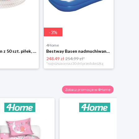
-
3
%
4Home
4Home
Bestway Basen z 50 szt. piłek, śr. 91 cm, różowy
Bestway Basen nadmuchiwany 3D świat morski, 262 x 175 x 51 cm
248.49 zł
254.99 zł*
170.49 zł
*najniższa cena z 30 dni przed obniżką
Zobacz promocje w 4Home