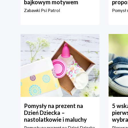
bajkowym motywem
propo
Zabawki Psi Patrol
Pomysł n
Pomysły na prezent na
5 wska
Dzień Dziecka –
pierws
nastolatkowie i maluchy
wybra
Pomysły na prezent na Dzień Dziecka
Pierwsze