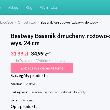
y
Sklepy
Blog
Wyprawka
dziecięce
>
Ogrodniczki
>
Baseniki ogrodowe i zabawki do wody
Bestway Basenik dmuchany, różowo-żół
wys. 24 cm
31.99
zł
34.99
zł
*
* najniższa cena z 30 dni przed obniżką
Zobacz w sklepie 4Home
Szczegóły produktu
Marka
:
Bestway
Kategoria
:
Baseniki ogrodowe i zabawki do wody
Sklep
:
4Home
Opis produktu