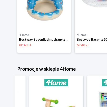
4Home
4Home
Bestway Jacuzzi Lay-Z-Spa Tahiti AirJet, 180 x 66cm
Bestway Basenik dmuchany z daszkiem, 91 x 89 cm
80.48 zł
69.48 zł
Promocje w sklepie 4Home