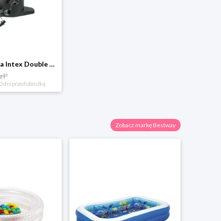
Pompka ręczna Intex Double Quick, 37 cm 4-Home
zł*
0 dni przed obniżką
Zobacz markę Bestway