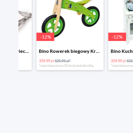
-
12
%
-
12
%
4Home Koc baranek świecący Dino
Bino Rowerek biegowy Krecik
359.99 zł
409.99 zł*
359.99 zł
409.99 zł*
*najniższa cena z 30 dni przed obniżką
*najniższa cena z 30 dni p