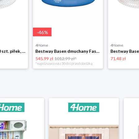
-
46
%
4Home
4Home
Bestway Basen z 50 szt. piłek, śr. 91 cm, niebieski
Bestway Basen dmuchany Fast Set, śr. 457 cm, wys. 84 cm
545.99 zł
1012.99 zł*
71.48 zł
*najniższa cena z 30 dni przed obniżką