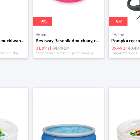
-
9
%
-
9
%
4Home
4Home
Bestway Basen nadmuchiwany 3D świat morski, 262 x 175 x 51 cm
Bestway Basenik dmuchany, różowo-żółto-zielony, śr. 70 cm, wys. 24 cm
31.99 zł
34.99 zł*
39.49 zł
43.49 
rzed obniżką
*najniższa cena z 30 dni przed obniżką
*najniższa cena z 3