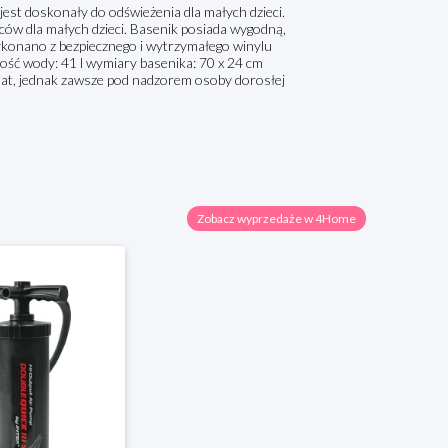
st doskonały do odświeżenia dla małych dzieci.
eców dla małych dzieci. Basenik posiada wygodną,
ykonano z bezpiecznego i wytrzymałego winylu
ość wody: 41 l wymiary basenika: 70 x 24 cm
 lat, jednak zawsze pod nadzorem osoby dorosłej
Zobacz wyprzedaże w 4Home