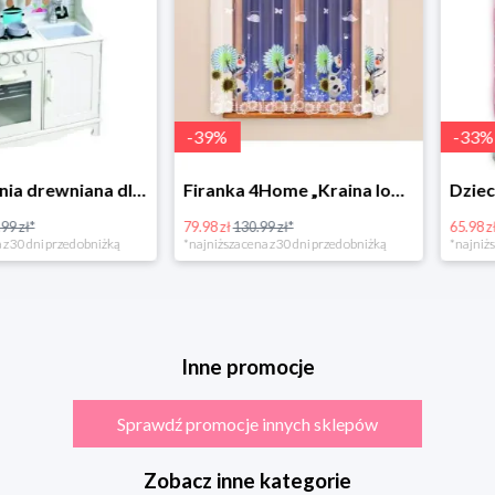
-
39
%
-
33
%
Bino Kuchnia drewniana dla dzieci Provence
Firanka 4Home „Kraina lodu” (Frozen)
79.98 zł
130.99 zł*
65.98 zł
98.99 zł
rzed obniżką
*najniższa cena z 30 dni przed obniżką
*najniższa cena z 3
Inne promocje
Sprawdź promocje innych sklepów
Zobacz inne kategorie