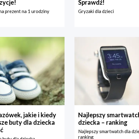
zycje!
Sprawdź!
a prezent na 1 urodziny
Gryzaki dla dzieci
zówek, jakie i kiedy
Najlepszy smartwatch
ze buty dla dziecka
dziecka – ranking
ć
Najlepszy smartwatch dla dzi
ranking
 buty dla dziecka