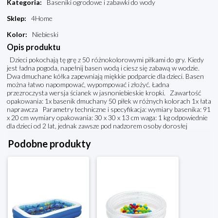
Kategoria
:
Baseniki ogrodowe i zabawki do wody
Sklep
:
4Home
Kolor
:
Niebieski
Opis produktu
Dzieci pokochają tę grę z 50 różnokolorowymi piłkami do gry. Kiedy
jest ładna pogoda, napełnij basen wodą i ciesz się zabawą w wodzie.
Dwa dmuchane kółka zapewniają miękkie podparcie dla dzieci. Basen
można łatwo napompować, wypompować i złożyć. Ładna
przezroczysta wersja ścianek w jasnoniebieskie kropki. Zawartość
opakowania: 1x basenik dmuchany 50 piłek w różnych kolorach 1x łata
naprawcza Parametry techniczne i specyfikacja: wymiary basenika: 91
x 20 cm wymiary opakowania: 30 x 30 x 13 cm waga: 1 kg odpowiednie
dla dzieci od 2 lat, jednak zawsze pod nadzorem osoby dorosłej
Podobne produkty