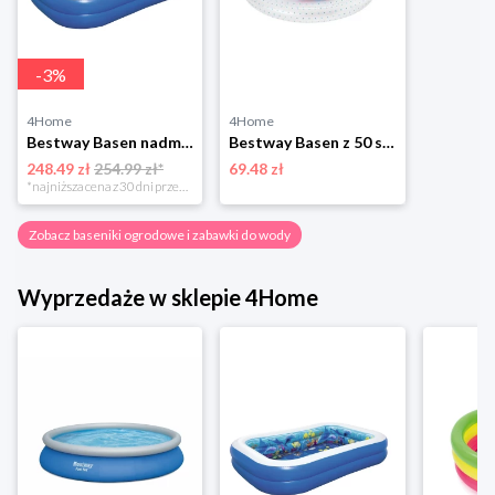
-
3
%
4Home
4Home
Bestway Basen nadmuchiwany 3D świat morski, 262 x 175 x 51 cm
Bestway Basen z 50 szt. piłek, śr. 91 cm, niebieski
248.49 zł
254.99 zł*
69.48 zł
*najniższa cena z 30 dni przed obniżką
Zobacz baseniki ogrodowe i zabawki do wody
Wyprzedaże w sklepie 4Home