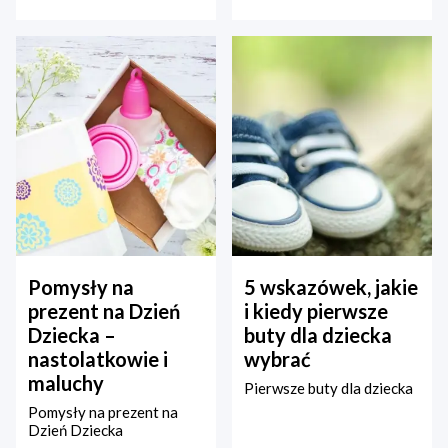
Pomysły na
5 wskazówek, jakie
prezent na Dzień
i kiedy pierwsze
Dziecka –
buty dla dziecka
nastolatkowie i
wybrać
maluchy
Pierwsze buty dla dziecka
Pomysły na prezent na
Dzień Dziecka