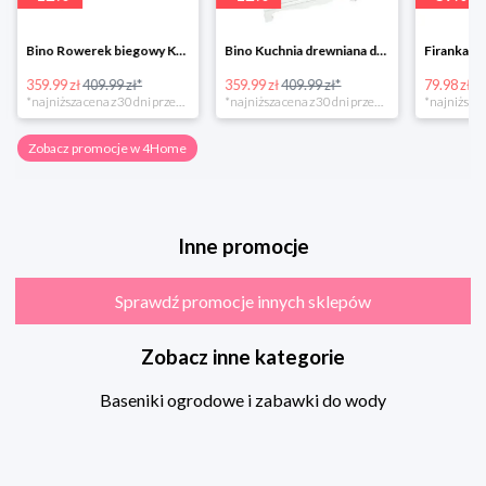
Bino Rowerek biegowy Krecik
Bino Kuchnia drewniana dla dzieci Provence
359.99 zł
409.99 zł*
359.99 zł
409.99 zł*
79.98 zł
13
*najniższa cena z 30 dni przed obniżką
*najniższa cena z 30 dni przed obniżką
Zobacz promocje w 4Home
Inne promocje
Sprawdź promocje innych sklepów
Zobacz inne kategorie
Baseniki ogrodowe i zabawki do wody