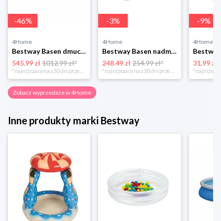
-
46
%
-
3
%
-
9
%
4Home
4Home
4Home
Bestway Basen dmuchany Fast Set, śr. 457 cm, wys. 84 cm
Bestway Basen nadmuchiwany 3D świat morski, 262 x 175 x 51 cm
545.99 zł
1012.99 zł*
248.49 zł
254.99 zł*
31.99 zł
*najniższa cena z 30 dni przed obniżką
*najniższa cena z 30 dni przed obniżką
Zobacz wyprzedaże w 4Home
Inne produkty marki Bestway