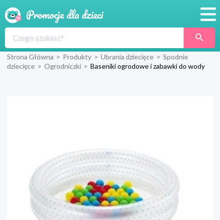
Promocje
Strona Główna
>
Produkty
>
Ubrania dziecięce
>
Spodnie
Produkty
dziecięce
>
Ogrodniczki
>
Baseniki ogrodowe i zabawki do wody
Sklepy
Blog
Wyprawka