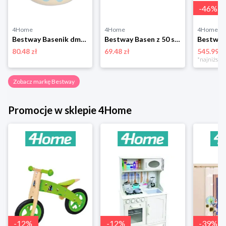
-
46
%
4Home
4Home
4Home
Bestway Basenik dmuchany z daszkiem, 91 x 89 cm
Bestway Basen z 50 szt. piłek, śr. 91 cm, niebieski
80.48 zł
69.48 zł
545.99 z
Zobacz markę Bestway
Promocje w sklepie 4Home
-
12
%
-
12
%
-
39
%