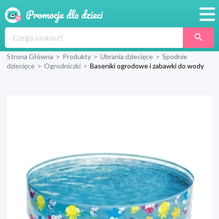
Promocje
Strona Główna
>
Produkty
>
Ubrania dziecięce
>
Spodnie
Produkty
dziecięce
>
Ogrodniczki
>
Baseniki ogrodowe i zabawki do wody
Sklepy
Blog
Wyprawka