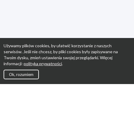
Używamy plików cookies, by ułatwić korzystanie z naszych
serwisów. Jeśli nie chcesz, by pliki cookies były zapisywane na
Twoim dysku, zmień ustawienia swojej przeglądarki. Więcej
informacji:
polityka prywatności
.
Ok, rozumiem