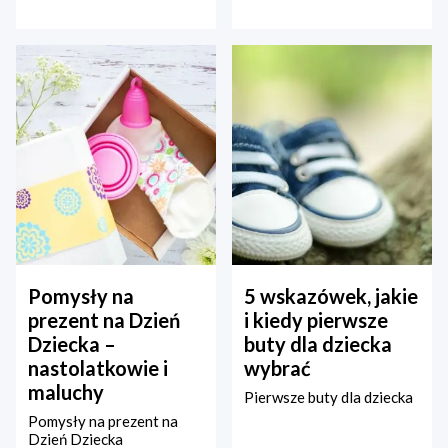
Pomysły na
5 wskazówek, jakie
prezent na Dzień
i kiedy pierwsze
Dziecka –
buty dla dziecka
nastolatkowie i
wybrać
maluchy
Pierwsze buty dla dziecka
Pomysły na prezent na
Dzień Dziecka