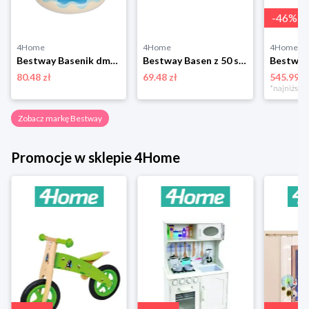
-
46
%
4Home
4Home
4Home
Bestway Basenik dmuchany z daszkiem, 91 x 89 cm
Bestway Basen z 50 szt. piłek, śr. 91 cm, niebieski
80.48 zł
69.48 zł
545.99 z
Zobacz markę Bestway
Promocje w sklepie 4Home