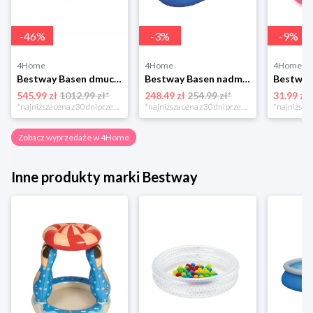
-
46
%
-
3
%
-
9
%
4Home
4Home
4Home
Bestway Basen dmuchany Fast Set, śr. 457 cm, wys. 84 cm
Bestway Basen nadmuchiwany 3D świat morski, 262 x 175 x 51 cm
545.99 zł
1012.99 zł*
248.49 zł
254.99 zł*
31.99 zł
*najniższa cena z 30 dni przed obniżką
*najniższa cena z 30 dni przed obniżką
Zobacz wyprzedaże w 4Home
Inne produkty marki Bestway