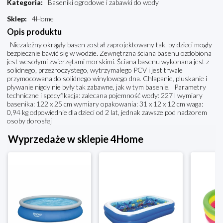
Kategoria
:
Baseniki ogrodowe i zabawki do wody
Sklep
:
4Home
Opis produktu
Niezależny okrągły basen został zaprojektowany tak, by dzieci mogły
bezpiecznie bawić się w wodzie. Zewnętrzna ściana basenu ozdobiona
jest wesołymi zwierzętami morskimi. Ściana basenu wykonana jest z
solidnego, przezroczystego, wytrzymałego PCV i jest trwale
przymocowana do solidnego winylowego dna. Chlapanie, pluskanie i
pływanie nigdy nie były tak zabawne, jak w tym basenie. Parametry
techniczne i specyfikacja: zalecana pojemność wody: 227 l wymiary
basenika: 122 x 25 cm wymiary opakowania: 31 x 12 x 12 cm waga:
0,94 kg odpowiednie dla dzieci od 2 lat, jednak zawsze pod nadzorem
osoby dorosłej
Wyprzedaże w sklepie 4Home