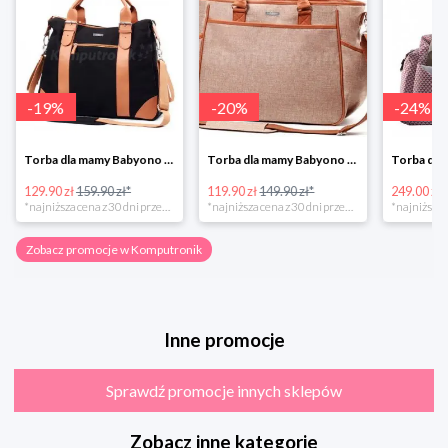
-
19
%
-
20
%
-
24
%
Torba dla mamy Babyono 1505/01 Comfort Icoinic 5/5
Torba dla mamy Babyono 1507/01 Comfort Chic w super cenie
129.90 zł
159.90 zł*
119.90 zł
149.90 zł*
249.00 zł
*najniższa cena z 30 dni przed obniżką
*najniższa cena z 30 dni przed obniżką
Zobacz promocje w Komputronik
Inne promocje
Sprawdź promocje innych sklepów
Zobacz inne kategorie