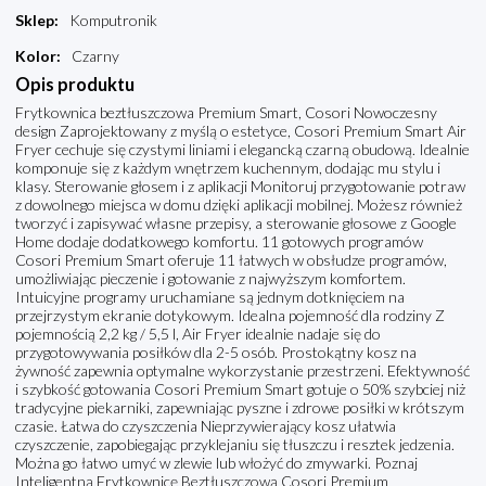
Sklep
:
Komputronik
Kolor
:
Czarny
Opis produktu
Frytkownica beztłuszczowa Premium Smart, Cosori Nowoczesny
design Zaprojektowany z myślą o estetyce, Cosori Premium Smart Air
Fryer cechuje się czystymi liniami i elegancką czarną obudową. Idealnie
komponuje się z każdym wnętrzem kuchennym, dodając mu stylu i
klasy. Sterowanie głosem i z aplikacji Monitoruj przygotowanie potraw
z dowolnego miejsca w domu dzięki aplikacji mobilnej. Możesz również
tworzyć i zapisywać własne przepisy, a sterowanie głosowe z Google
Home dodaje dodatkowego komfortu. 11 gotowych programów
Cosori Premium Smart oferuje 11 łatwych w obsłudze programów,
umożliwiając pieczenie i gotowanie z najwyższym komfortem.
Intuicyjne programy uruchamiane są jednym dotknięciem na
przejrzystym ekranie dotykowym. Idealna pojemność dla rodziny Z
pojemnością 2,2 kg / 5,5 l, Air Fryer idealnie nadaje się do
przygotowywania posiłków dla 2-5 osób. Prostokątny kosz na
żywność zapewnia optymalne wykorzystanie przestrzeni. Efektywność
i szybkość gotowania Cosori Premium Smart gotuje o 50% szybciej niż
tradycyjne piekarniki, zapewniając pyszne i zdrowe posiłki w krótszym
czasie. Łatwa do czyszczenia Nieprzywierający kosz ułatwia
czyszczenie, zapobiegając przyklejaniu się tłuszczu i resztek jedzenia.
Można go łatwo umyć w zlewie lub włożyć do zmywarki. Poznaj
Inteligentną Frytkownicę Beztłuszczową Cosori Premium