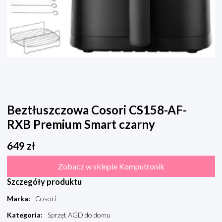
Beztłuszczowa Cosori CS158-AF-
RXB Premium Smart czarny
649
zł
Zobacz w sklepie Komputronik
Szczegóły produktu
Marka
:
Cosori
Kategoria
:
Sprzęt AGD do domu