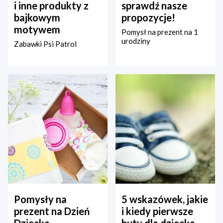
i inne produkty z
sprawdź nasze
bajkowym
propozycje!
motywem
Pomysł na prezent na 1
urodziny
Zabawki Psi Patrol
Pomysły na
5 wskazówek, jakie
prezent na Dzień
i kiedy pierwsze
Dziecka –
buty dla dziecka