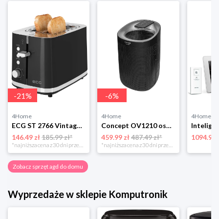
-
21
%
-
6
%
4Home
4Home
4Home
ECG ST 2766 Vintage Nero toster 4-Home
Concept OV1210 osuszacz i oczyszczacz powietrza Perfect Air, czarny
146.49 zł
185.99 zł*
459.99 zł
487.49 zł*
1094.99 
*najniższa cena z 30 dni przed obniżką
*najniższa cena z 30 dni przed obniżką
Zobacz sprzęt agd do domu
Wyprzedaże w sklepie Komputronik