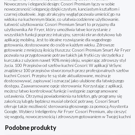
Nowoczesny i elegancki design: Cosori Premium łączy w sobie
nowoczesność i elegancję dzięki czystym, kanciastym kształtom i
czarnej obudowie. Jego atrakcyjny wygląd pozwala umieścić go na
widoku na kuchennym blacie, co ułatwia codzienne użytkowanie.
Łatwość użytkowania: Cosori Premium Smart to przyjazny dla
użytkownika Air Fryer, który umożliwia łatwe korzystanie z
wszystkich funkcji poprzez intuicyjny, szeroki ekran dotykowy lub
aplikację mobilną. Jest to idealne rozwiązanie dla wygodnego
gotowania, dostosowane do osób w każdym wieku. Zdrowsze
gotowanie z mniejszą ilością tłuszczu: Cosori Premium Smart Air Fryer
pozwala na przygotowanie potraw takich jak frytki czy skrzydełka z
kurczaka z użyciem nawet 90% mniej oleju, wspierając zdrowszy styl
życia. 100 Przepisów od szefów kuchni Cosori: W aplikacji VeSync
znajdziesz 100 przepisów stworzonych przez profesjonalnych szefów
kuchni Cosori. Przepisy te są stale aktualizowane, można je
dostosowywać, zapisywać i oznaczać jako ulubione dla łatwiejszego
dostępu. Zaawansowane opcje sterowania: Korzystając z aplikacji,
możesz łatwo kontrolować funkcje i wstępnie zaprogramowane
ustawienia. Otrzymuj powiadomienia na telefon, gdy programy się
zakończą lub gdy będziesz musiał obrócić potrawę. Cosori Smart
oferuje także możliwość sterowania głosowego za pomocą Asystenta
Google. Wybierz Inteligentny Air Fryer Cosori Premium, aby cieszyć
się wygodą, nowoczesnością i zdrowszym gotowaniem w Twojej kuchni
Podobne produkty