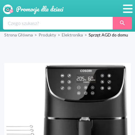
Promocje
Strona Główna
>
Produkty
>
Elektronika
>
Sprzęt AGD do domu
Produkty
Sklepy
Blog
Wyprawka