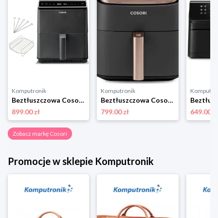
Komputronik
Komputronik
Komputro
Beztłuszczowa Cosori CAF-P681S-KEUR Dual Blaze WiFi ciemnoszary
Beztłuszczowa Cosori CAF-DC602-KEUR TurboBlaze Chef Edition czarny
899.00 zł
799.00 zł
649.00 z
Zobacz markę Cosori
Promocje w sklepie Komputronik