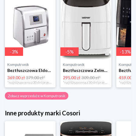
-
3
%
-
5
%
-
13
%
Komputronik
Komputronik
Komputro
Beztłuszczowa Eldom MFC1000 biało-srebrny
Beztłuszczowa Zelmer ZAF3551W biały
369.00 zł
379.00 zł*
295.00 zł
309.00 zł*
459.00 z
*najniższa cena z 30 dni przed obniżką
*najniższa cena z 30 dni przed obniżką
Zobacz wyprzedaże w Komputronik
Inne produkty marki Cosori