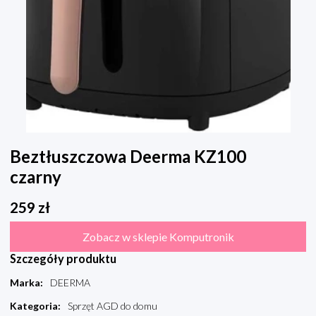
Beztłuszczowa Deerma KZ100
czarny
259
zł
Zobacz w sklepie Komputronik
Szczegóły produktu
Marka
:
DEERMA
Kategoria
:
Sprzęt AGD do domu