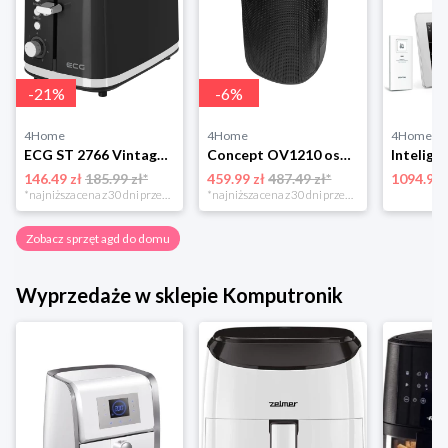
-
21
%
-
6
%
4Home
4Home
4Home
ECG ST 2766 Vintage Nero toster 4-Home
Concept OV1210 osuszacz i oczyszczacz powietrza Perfect Air, czarny
146.49 zł
185.99 zł*
459.99 zł
487.49 zł*
1094.99 
*najniższa cena z 30 dni przed obniżką
*najniższa cena z 30 dni przed obniżką
Zobacz sprzęt agd do domu
Wyprzedaże w sklepie Komputronik