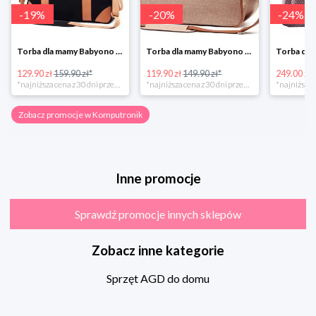
-
19
%
-
20
%
-
24
%
Torba dla mamy Babyono 1505/01 Comfort Icoinic 5/5
Torba dla mamy Babyono 1507/01 Comfort Chic w super cenie
129.90 zł
159.90 zł*
119.90 zł
149.90 zł*
249.00 zł
*najniższa cena z 30 dni przed obniżką
*najniższa cena z 30 dni przed obniżką
Zobacz promocje w Komputronik
Inne promocje
Sprawdź promocje innych sklepów
Zobacz inne kategorie
Sprzęt AGD do domu