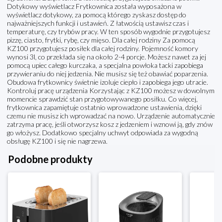
Dotykowy wyświetlacz Frytkownica została wyposażona w
wyświetlacz dotykowy, za pomocą którego zyskasz dostęp do
najważniejszych funkcji i ustawień. Z łatwością ustawisz czas i
temperaturę, czy trybów pracy. W ten sposób wygodnie przygotujesz
pizzę, ciasto, frytki, rybę, czy mięso. Dla całej rodziny Za pomocą
KZ100 przygotujesz posiłek dla całej rodziny. Pojemność komory
wynosi 3l, co przekłada się na około 2-4 porcje. Możesz nawet za jej
pomocą upiec całego kurczaka, a specjalna powłoka tacki zapobiega
przywieraniu do niej jedzenia. Nie musisz się też obawiać poparzenia.
Obudowa frytkownicy świetnie izoluje ciepło i zapobiega jego utracie.
Kontroluj pracę urządzenia Korzystając z KZ100 możesz w dowolnym
momencie sprawdzić stan przygotowywanego posiłku. Co więcej,
frytkownica zapamiętuje ostatnio wprowadzone ustawienia, dzięki
czemu nie musisz ich wprowadzać na nowo. Urządzenie automatycznie
zatrzyma pracę, jeśli otworzysz kosz z jedzeniem i wznowi ją, gdy znów
go włożysz. Dodatkowo specjalny uchwyt odpowiada za wygodną
obsługę KZ100 i się nie nagrzewa.
Podobne produkty