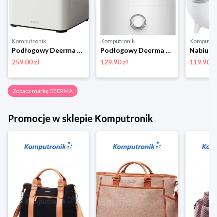
Komputronik
Komputronik
Komputro
Podłogowy Deerma DEM-F951W biały
Podłogowy Deerma F628W biały
259.00 zł
129.90 zł
119.90 z
Zobacz markę DEERMA
Promocje w sklepie Komputronik