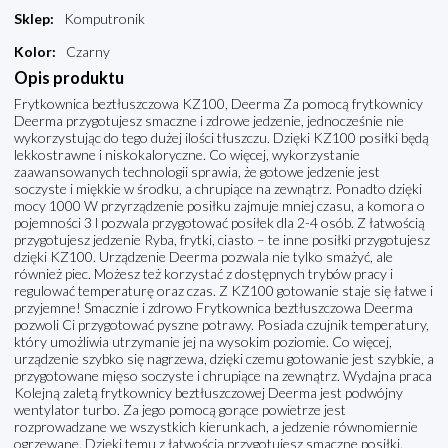
Sklep
:
Komputronik
Kolor
:
Czarny
Opis produktu
Frytkownica beztłuszczowa KZ100, Deerma Za pomocą frytkownicy
Deerma przygotujesz smaczne i zdrowe jedzenie, jednocześnie nie
wykorzystując do tego dużej ilości tłuszczu. Dzięki KZ100 posiłki będą
lekkostrawne i niskokaloryczne. Co więcej, wykorzystanie
zaawansowanych technologii sprawia, że gotowe jedzenie jest
soczyste i miękkie w środku, a chrupiące na zewnątrz. Ponadto dzięki
mocy 1000 W przyrządzenie posiłku zajmuje mniej czasu, a komora o
pojemności 3 l pozwala przygotować posiłek dla 2-4 osób. Z łatwością
przygotujesz jedzenie Ryba, frytki, ciasto – te inne posiłki przygotujesz
dzięki KZ100. Urządzenie Deerma pozwala nie tylko smażyć, ale
również piec. Możesz też korzystać z dostępnych trybów pracy i
regulować temperaturę oraz czas. Z KZ100 gotowanie staje się łatwe i
przyjemne! Smacznie i zdrowo Frytkownica beztłuszczowa Deerma
pozwoli Ci przygotować pyszne potrawy. Posiada czujnik temperatury,
który umożliwia utrzymanie jej na wysokim poziomie. Co więcej,
urządzenie szybko się nagrzewa, dzięki czemu gotowanie jest szybkie, a
przygotowane mięso soczyste i chrupiące na zewnątrz. Wydajna praca
Kolejną zaletą frytkownicy beztłuszczowej Deerma jest podwójny
wentylator turbo. Za jego pomocą gorące powietrze jest
rozprowadzane we wszystkich kierunkach, a jedzenie równomiernie
ogrzewane. Dzięki temu z łatwością przygotujesz smaczne posiłki.