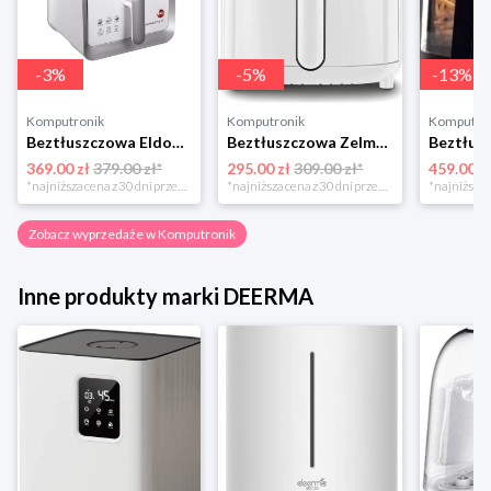
-
3
%
-
5
%
-
13
%
Komputronik
Komputronik
Komputro
Beztłuszczowa Eldom MFC1000 biało-srebrny
Beztłuszczowa Zelmer ZAF3551W biały
369.00 zł
379.00 zł*
295.00 zł
309.00 zł*
459.00 z
*najniższa cena z 30 dni przed obniżką
*najniższa cena z 30 dni przed obniżką
Zobacz wyprzedaże w Komputronik
Inne produkty marki DEERMA