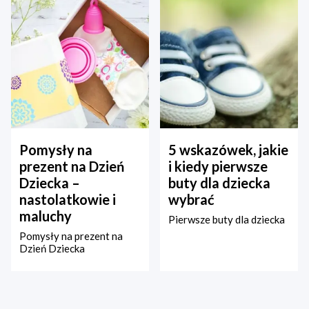
Pomysły na
5 wskazówek, jakie
prezent na Dzień
i kiedy pierwsze
Dziecka –
buty dla dziecka
nastolatkowie i
wybrać
maluchy
Pierwsze buty dla dziecka
Pomysły na prezent na
Dzień Dziecka