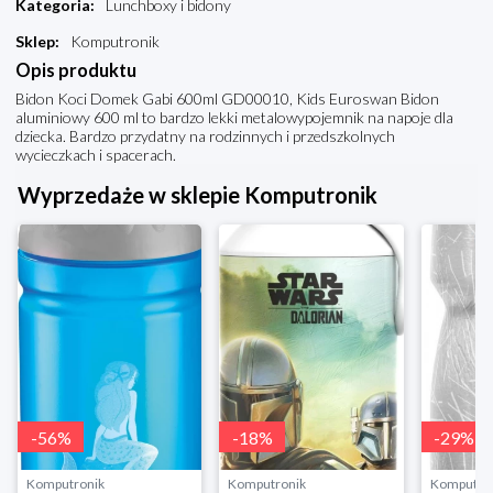
Kategoria
:
Lunchboxy i bidony
Sklep
:
Komputronik
Opis produktu
Bidon Koci Domek Gabi 600ml GD00010, Kids Euroswan Bidon
aluminiowy 600 ml to bardzo lekki metalowypojemnik na napoje dla
dziecka. Bardzo przydatny na rodzinnych i przedszkolnych
wycieczkach i spacerach.
Wyprzedaże w sklepie Komputronik
-
56
%
-
18
%
-
29
%
Komputronik
Komputronik
Komputro