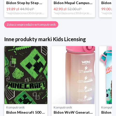
Bidon Step by Step Mermaid 183835 Step By Step
Bidon Mepal Campus Pop-Up Star Wars 400ml107410065404 beżowy
19.89 zł
44.90 zł*
42.90 zł
52.00 zł*
99.00 zł
*najniższa cena z 30 dni przed obniżką
*najniższa cena z 30 dni przed obniżką
Zobacz wyprzedaże w Komputronik
Inne produkty marki Kids Licensing
Komputronik
Komputronik
Komputro
Bidon Minecraft 500 ml MC00010 czarno-zielony Kids Licensing
Bidon WoW Generation 500 ml WOW00021 różowy Kids Licensing