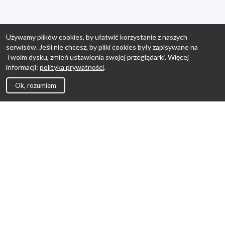
Używamy plików cookies, by ułatwić korzystanie z naszych
serwisów. Jeśli nie chcesz, by pliki cookies były zapisywane na
Twoim dysku, zmień ustawienia swojej przeglądarki. Więcej
informacji:
polityka prywatności
.
Ok, rozumiem