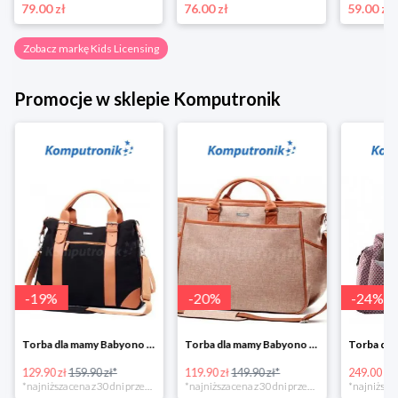
79.00 zł
76.00 zł
59.00 zł
Zobacz markę Kids Licensing
Promocje w sklepie Komputronik
-
19
%
-
20
%
-
24
%
Torba dla mamy Babyono 1505/01 Comfort Icoinic 5/5
Torba dla mamy Babyono 1507/01 Comfort Chic w super cenie
129.90 zł
159.90 zł*
119.90 zł
149.90 zł*
249.00 zł
*najniższa cena z 30 dni przed obniżką
*najniższa cena z 30 dni przed obniżką