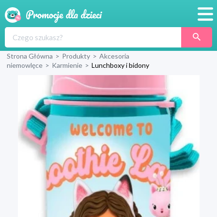
Promocje
Strona Główna
>
Produkty
>
Akcesoria
Produkty
niemowlęce
>
Karmienie
>
Lunchboxy i bidony
Sklepy
Blog
Wyprawka