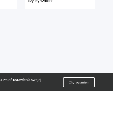
czy zły wybór?
u, zmień ustawienia swojej
Ok, rozumiem