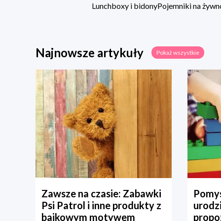
Lunchboxy i bidony
Pojemniki na żywn
Najnowsze artykuły
Pokaż wszystkie
Zawsze na czasie: Zabawki
Pomys
Psi Patrol i inne produkty z
urodz
bajkowym motywem
propo