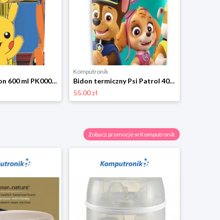
Komputronik
Komputro
Bidon Pokemon 600 ml PK00033 żółto-niebieski Kids Licensing
Bidon termiczny Psi Patrol 400ml PW19860 zielony Kids Licensing
55.00 zł
49.22 zł
Zobacz promocje w Komputronik