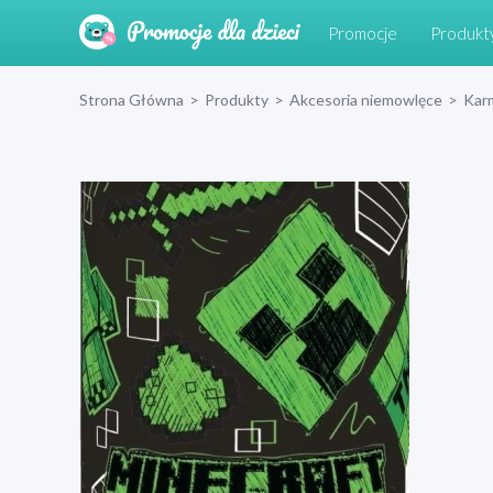
Promocje
Produkt
Strona Główna
>
Produkty
>
Akcesoria niemowlęce
>
Kar