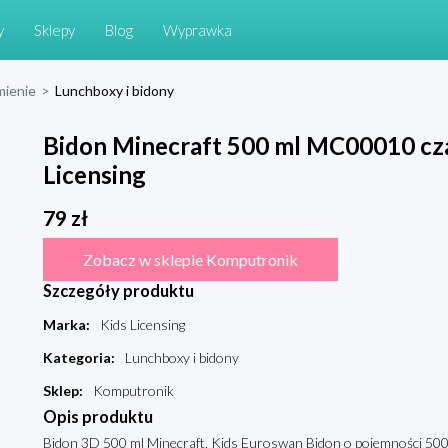
y
Sklepy
Blog
Wyprawka
mienie
>
Lunchboxy i bidony
Bidon Minecraft 500 ml MC00010 cza
Licensing
79
zł
Zobacz w sklepie Komputronik
Szczegóły produktu
Marka
:
Kids Licensing
Kategoria
:
Lunchboxy i bidony
Sklep
:
Komputronik
Opis produktu
Bidon 3D 500 ml Minecraft, Kids Euroswan Bidon o pojemności 500 