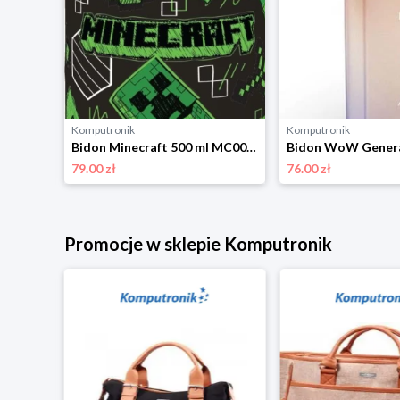
Komputronik
Komputronik
Bidon Minecraft MC00021 350 ml zielony Kids Licensing
Bidon Minecraft 500 ml MC00010 czarno-zielony Kids Licensing
79.00 zł
76.00 zł
Promocje w sklepie Komputronik