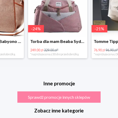
-
24
%
-
21
%
Torba dla mamy Babyono 1507/01 Comfort Chic w super cenie
Torba dla mam Beaba Sydney Play Print marsala
249.00 zł
329.00 zł*
76.90 zł
96.90 zł
rzed obniżką
*najniższa cena z 30 dni przed obniżką
*najniższa cena z 3
Inne promocje
Sprawdź promocje innych sklepów
Zobacz inne kategorie