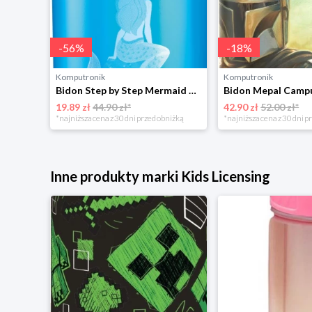
-
56
%
-
18
%
Komputronik
Komputronik
Bidon Step by Step Mermaid 183835 Step By Step
19.89 zł
44.90 zł*
42.90 zł
52.00 zł*
*najniższa cena z 30 dni przed obniżką
*najniższa cena z 30 dni p
Inne produkty marki Kids Licensing