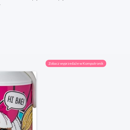
.
Zobacz wyprzedaże w Komputronik