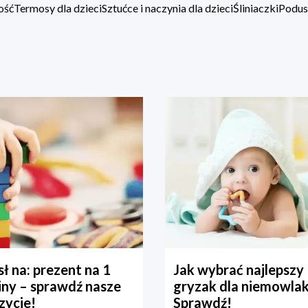
ość
Termosy dla dzieci
Sztućce i naczynia dla dzieci
Śliniaczki
Podus
ł na: prezent na 1
Jak wybrać najlepszy
iny – sprawdź nasze
gryzak dla niemowla
zycje!
Sprawdź!