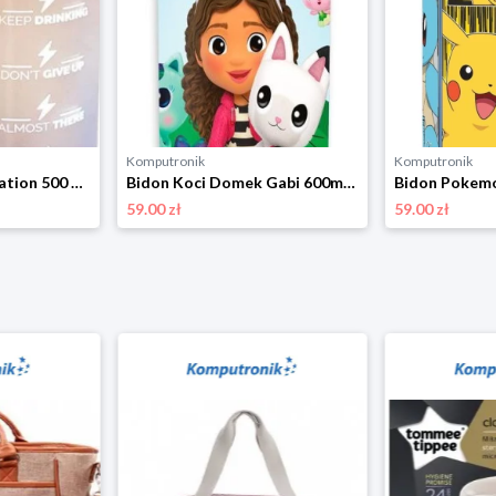
Komputronik
Komputronik
Bidon WoW Generation 500 ml WOW00021 różowy Kids Licensing
Bidon Koci Domek Gabi 600ml GD00010 Kids Licensing
59.00 zł
59.00 zł