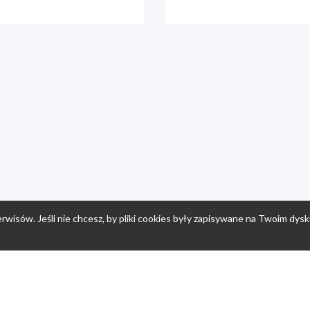
rwisów. Jeśli nie chcesz, by pliki cookies były zapisywane na Twoim dysk