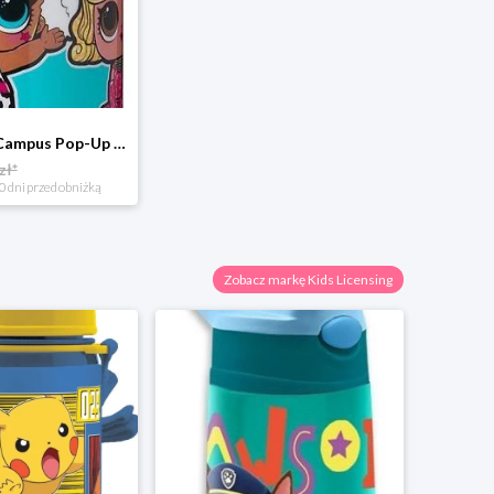
Bidon Mepal Campus Pop-Up L.O.L. 400ml Surprise 107410065385
zł*
0 dni przed obniżką
Zobacz markę Kids Licensing