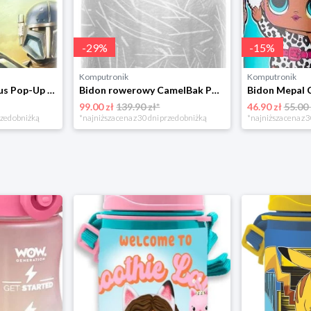
-
29
%
-
15
%
Komputronik
Komputronik
Bidon Mepal Campus Pop-Up Star Wars 400ml107410065404 beżowy
Bidon rowerowy CamelBak Podium ICE C1872/402062 620ml niebieski
99.00 zł
139.90 zł*
46.90 zł
55.00 
rzed obniżką
*najniższa cena z 30 dni przed obniżką
*najniższa cena z 3