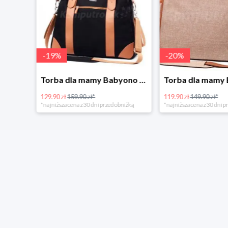
-
19
%
-
20
%
Tanie kupowanie w Komputronik
Torba dla mamy Babyono 1505/01 Comfort Icoinic 5/5
129.90 zł
159.90 zł*
119.90 zł
149.90 zł*
*najniższa cena z 30 dni przed obniżką
*najniższa cena z 30 dni p