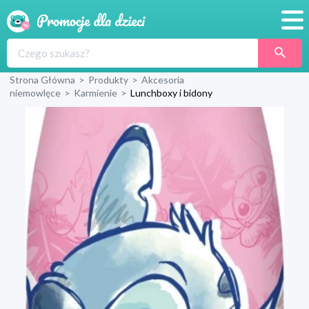
Promocje
Strona Główna
>
Produkty
>
Akcesoria
Produkty
niemowlęce
>
Karmienie
>
Lunchboxy i bidony
Sklepy
Blog
Wyprawka