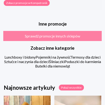
Zobacz promocje w Komputronik
Inne promocje
Sprawdź promocje innych sklepów
Zobacz inne kategorie
Lunchboxy i bidony
Pojemniki na żywność
Termosy dla dzieci
Sztućce i naczynia dla dzieci
Śliniaczki
Poduszki do karmienia
Butelki dla niemowląt
Najnowsze artykuły
Pokaż wszystkie