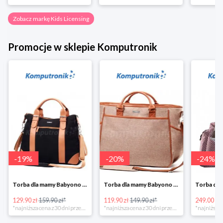
Zobacz markę Kids Licensing
Promocje w sklepie Komputronik
-
19
%
-
20
%
-
24
%
Torba dla mamy Babyono 1505/01 Comfort Icoinic 5/5
Torba dla mamy Babyono 1507/01 Comfort Chic w super cenie
129.90 zł
159.90 zł*
119.90 zł
149.90 zł*
249.00 zł
*najniższa cena z 30 dni przed obniżką
*najniższa cena z 30 dni przed obniżką