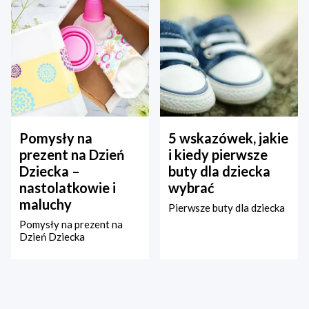
Pomysły na
5 wskazówek, jakie
prezent na Dzień
i kiedy pierwsze
Dziecka –
buty dla dziecka
nastolatkowie i
wybrać
maluchy
Pierwsze buty dla dziecka
Pomysły na prezent na
Dzień Dziecka