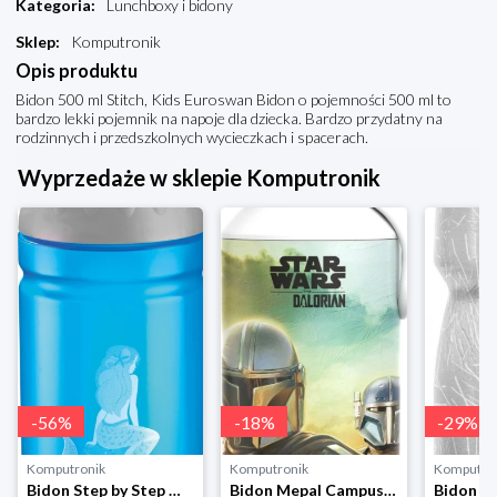
Kategoria
:
Lunchboxy i bidony
Sklep
:
Komputronik
Opis produktu
Bidon 500 ml Stitch, Kids Euroswan Bidon o pojemności 500 ml to
bardzo lekki pojemnik na napoje dla dziecka. Bardzo przydatny na
rodzinnych i przedszkolnych wycieczkach i spacerach.
Wyprzedaże w sklepie Komputronik
-
56
%
-
18
%
-
29
%
Komputronik
Komputronik
Komputro
Bidon Step by Step Mermaid 183835 Step By Step
Bidon Mepal Campus Pop-Up Star Wars 400ml107410065404 beżowy