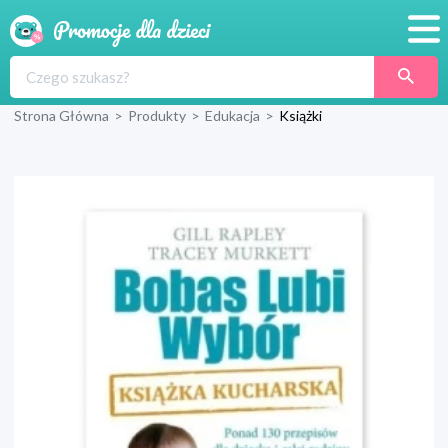
Promocje
Strona Główna
>
Produkty
>
Edukacja
>
Książki
Produkty
Sklepy
Blog
Wyprawka