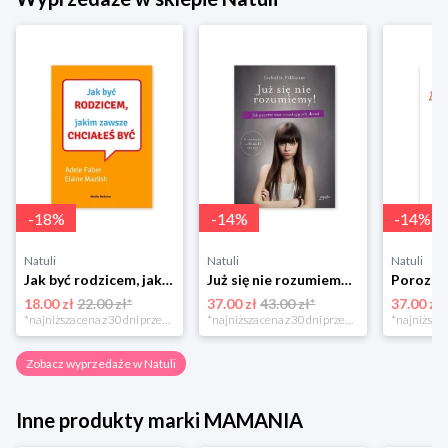
-
18
%
-
14
%
-
14
%
Natuli
Natuli
Natuli
Jak być rodzicem, jakim zawsze chciałeś być Media rodzina
Już się nie rozumiemy! Jak przeżyć czas trzaskających drzwi Esprit
18.00 zł
22.00 zł*
37.00 zł
43.00 zł*
37.00 zł
*najniższa cena z 30 dni przed obniżką
*najniższa cena z 30 dni przed obniżką
Zobacz wyprzedaże w Natuli
Inne produkty marki MAMANIA