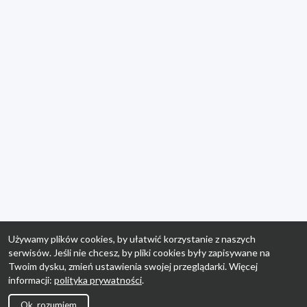
Używamy plików cookies, by ułatwić korzystanie z naszych
serwisów. Jeśli nie chcesz, by pliki cookies były zapisywane na
Twoim dysku, zmień ustawienia swojej przeglądarki. Więcej
informacji:
polityka prywatności
.
Ok, rozumiem