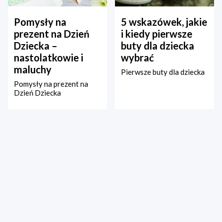
Pomysły na
5 wskazówek, jakie
prezent na Dzień
i kiedy pierwsze
Dziecka –
buty dla dziecka
nastolatkowie i
wybrać
maluchy
Pierwsze buty dla dziecka
Pomysły na prezent na
Dzień Dziecka