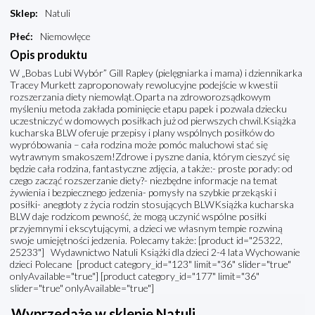
Sklep
:
Natuli
Płeć
:
Niemowlęce
Opis produktu
W „Bobas Lubi Wybór” Gill Rapley (pielęgniarka i mama) i dziennikarka
Tracey Murkett zaproponowały rewolucyjne podejście w kwestii
rozszerzania diety niemowląt.Oparta na zdroworozsądkowym
myśleniu metoda zakłada pominięcie etapu papek i pozwala dziecku
uczestniczyć w domowych posiłkach już od pierwszych chwil.Książka
kucharska BLW oferuje przepisy i plany wspólnych posiłków do
wypróbowania – cała rodzina może pomóc maluchowi stać się
wytrawnym smakoszem!Zdrowe i pyszne dania, którym cieszyć się
będzie cała rodzina, fantastyczne zdjęcia, a także:- proste porady: od
czego zacząć rozszerzanie diety?- niezbędne informacje na temat
żywienia i bezpiecznego jedzenia- pomysły na szybkie przekąski i
posiłki- anegdoty z życia rodzin stosujących BLWKsiążka kucharska
BLW daje rodzicom pewność, że mogą uczynić wspólne posiłki
przyjemnymi i ekscytującymi, a dzieci we własnym tempie rozwiną
swoje umiejętności jedzenia. Polecamy także: [product id="25322,
25233"] Wydawnictwo Natuli Książki dla dzieci 2-4 lata Wychowanie
dzieci Polecane [product category_id="123" limit="36" slider="true"
onlyAvailable="true"] [product category_id="177" limit="36"
slider="true" onlyAvailable="true"]
Wyprzedaże w sklepie Natuli