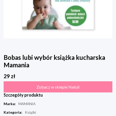
Bobas lubi wybór książka kucharska
Mamania
29
zł
Zobacz w sklepie Natuli
Szczegóły produktu
Marka
:
MAMANIA
Kategoria
:
Książki