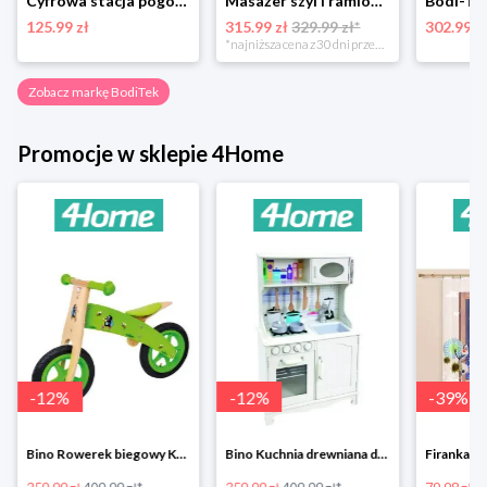
Cyfrowa stacja pogodowa Bodi-Tek BodiTek
Masażer szyi i ramion Bodi-Tek BodiTek
125.99 zł
315.99 zł
329.99 zł*
302.99 z
*najniższa cena z 30 dni przed obniżką
Zobacz markę BodiTek
Promocje w sklepie 4Home
-
12
%
-
12
%
-
39
%
Bino Rowerek biegowy Krecik
Bino Kuchnia drewniana dla dzieci Provence