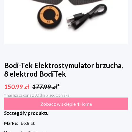
Bodi-Tek Elektrostymulator brzucha,
8 elektrod BodiTek
150.99
zł
177.99
zł
*
* najniższa cena z 30 dni przed obniżką
Zobacz w sklepie 4Home
Szczegóły produktu
Marka
:
BodiTek