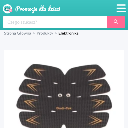
Promocje
Strona Główna
>
Produkty
>
Elektronika
Produkty
Sklepy
Blog
Wyprawka