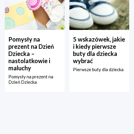
Pomysły na
5 wskazówek, jakie
prezent na Dzień
i kiedy pierwsze
Dziecka –
buty dla dziecka
nastolatkowie i
wybrać
maluchy
Pierwsze buty dla dziecka
Pomysły na prezent na
Dzień Dziecka