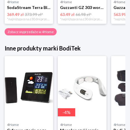
4Home
4Home
4Home
SodaStream Terra Black Saturator wody gazowanej Sodastream
Guzzanti GZ 303 woreczki do pakowarki próżniowej 50 szt., 28 x 40 cm
369.49 zł
373.99 zł*
63.49 zł
66.98 zł*
563.99 z
*najniższa cena z 30 dni przed obniżką
*najniższa cena z 30 dni przed obniżką
Zobacz wyprzedaże w 4Home
Inne produkty marki BodiTek
-
4
%
4Home
4Home
4Home