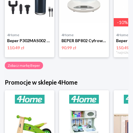
-
10
%
4Home
4Home
4Home
Beper P302MAS002 Pistolet do masażu Acu
BEPER BP802 Cyfrowa waga kuchenna z miską Beper
110.49 zł
90.99 zł
150.49 z
Zobacz markę Beper
Promocje w sklepie 4Home