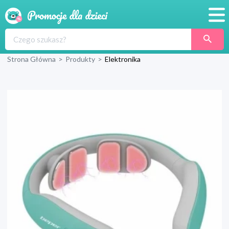
Promocje
Strona Główna
>
Produkty
>
Elektronika
Produkty
Sklepy
Blog
Wyprawka