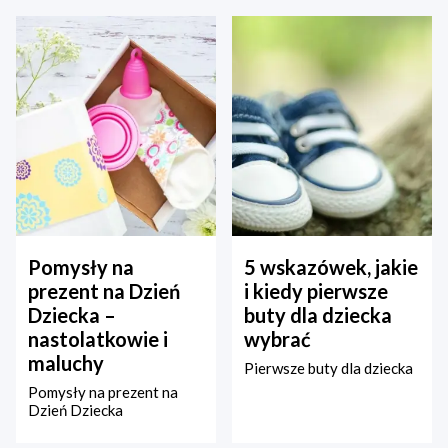
Pomysły na
5 wskazówek, jakie
prezent na Dzień
i kiedy pierwsze
Dziecka –
buty dla dziecka
nastolatkowie i
wybrać
maluchy
Pierwsze buty dla dziecka
Pomysły na prezent na
Dzień Dziecka