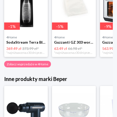
-
1
%
-
5
%
-
9
%
4Home
4Home
4Home
SodaStream Terra Black Saturator wody gazowanej Sodastream
Guzzanti GZ 303 woreczki do pakowarki próżniowej 50 szt., 28 x 40 cm
369.49 zł
373.99 zł*
63.49 zł
66.98 zł*
563.99 z
*najniższa cena z 30 dni przed obniżką
*najniższa cena z 30 dni przed obniżką
Zobacz wyprzedaże w 4Home
Inne produkty marki Beper