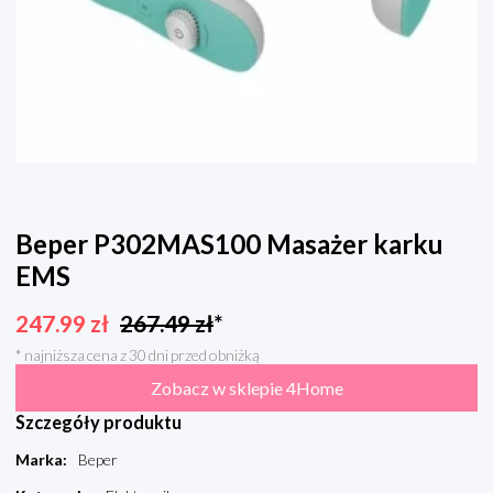
Beper P302MAS100 Masażer karku
EMS
247.99
zł
267.49
zł
*
* najniższa cena z 30 dni przed obniżką
Zobacz w sklepie 4Home
Szczegóły produktu
Marka
:
Beper