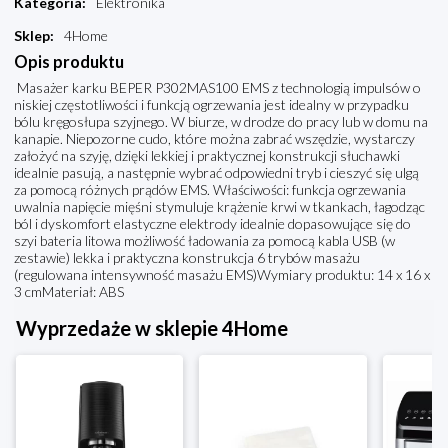
Kategoria
:
Elektronika
Sklep
:
4Home
Opis produktu
Masażer karku BEPER P302MAS100 EMS z technologią impulsów o
niskiej częstotliwości i funkcją ogrzewania jest idealny w przypadku
bólu kręgosłupa szyjnego. W biurze, w drodze do pracy lub w domu na
kanapie. Niepozorne cudo, które można zabrać wszędzie, wystarczy
założyć na szyję, dzięki lekkiej i praktycznej konstrukcji słuchawki
idealnie pasują, a następnie wybrać odpowiedni tryb i cieszyć się ulgą
za pomocą różnych prądów EMS. Właściwości: funkcja ogrzewania
uwalnia napięcie mięśni stymuluje krążenie krwi w tkankach, łagodząc
ból i dyskomfort elastyczne elektrody idealnie dopasowujące się do
szyi bateria litowa możliwość ładowania za pomocą kabla USB (w
zestawie) lekka i praktyczna konstrukcja 6 trybów masażu
(regulowana intensywność masażu EMS)Wymiary produktu: 14 x 16 x
3 cmMateriał: ABS
Wyprzedaże w sklepie 4Home