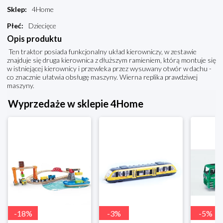
Sklep
:
4Home
Płeć
:
Dziecięce
Opis produktu
Ten traktor posiada funkcjonalny układ kierowniczy, w zestawie
znajduje się druga kierownica z dłuższym ramieniem, którą montuje się
w istniejącej kierownicy i przewleka przez wysuwany otwór w dachu -
co znacznie ułatwia obsługę maszyny. Wierna replika prawdziwej
maszyny.
Wyprzedaże w sklepie 4Home
-
18
%
-
3
%
-
5
%