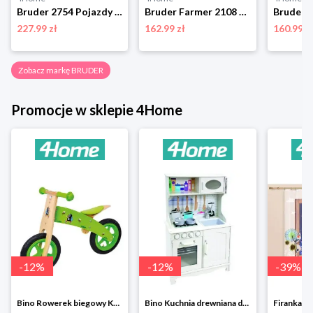
Bruder 2754 Pojazdy budowlane Żuraw MAN TGA, 1:16 BRUDER
Bruder Farmer 2108 Traktor John Deere z przyczepąz wywrotką BRUDER
227.99 zł
162.99 zł
160.99 z
Zobacz markę BRUDER
Promocje w sklepie 4Home
-
12
%
-
12
%
-
39
%
Bino Rowerek biegowy Krecik
Bino Kuchnia drewniana dla dzieci Provence