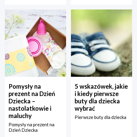
Pomysły na
5 wskazówek, jakie
prezent na Dzień
i kiedy pierwsze
Dziecka –
buty dla dziecka
nastolatkowie i
wybrać
maluchy
Pierwsze buty dla dziecka
Pomysły na prezent na
Dzień Dziecka