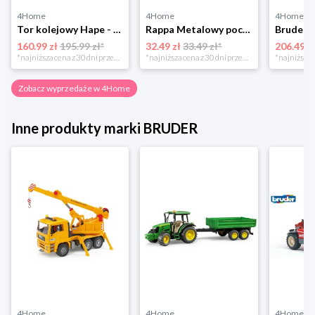
4Home
4Home
4Home
Tor kolejowy Hape - port z załadunkiem irozładunkiem
Rappa Metalowy pociąg regionalny RegioJet, 17 cm
160.99 zł
195.99 zł*
32.49 zł
33.49 zł*
206.49 z
*najniższa cena z 30 dni przed obniżką
*najniższa cena z 30 dni przed obniżką
Zobacz wyprzedaże w 4Home
Inne produkty marki BRUDER
4Home
4Home
4Home