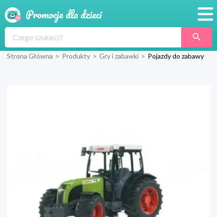
Promocje
Strona Główna
>
Produkty
>
Gry i zabawki
>
Pojazdy do zabawy
Produkty
Sklepy
Blog
Wyprawka