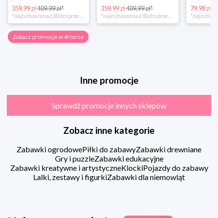
359.99 zł
409.99 zł*
359.99 zł
409.99 zł*
79.98 zł
13
*najniższa cena z 30 dni przed obniżką
*najniższa cena z 30 dni przed obniżką
Zobacz promocje w 4Home
Inne promocje
Sprawdź promocje innych sklepów
Zobacz inne kategorie
Zabawki ogrodowe
Piłki do zabawy
Zabawki drewniane
Gry i puzzle
Zabawki edukacyjne
Zabawki kreatywne i artystyczne
Klocki
Pojazdy do zabawy
Lalki, zestawy i figurki
Zabawki dla niemowląt